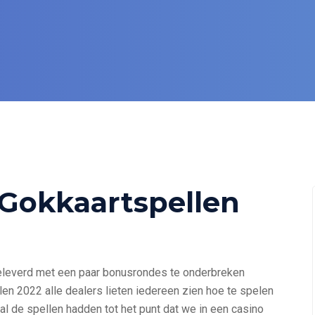
 Gokkaartspellen
 geleverd met een paar bonusrondes te onderbreken
en 2022 alle dealers lieten iedereen zien hoe te spelen
al de spellen hadden tot het punt dat we in een casino