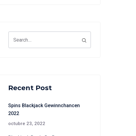
Recent Post
Spins Blackjack Gewinnchancen
2022
octubre 23, 2022