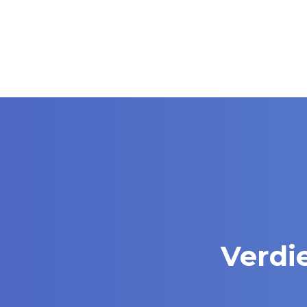
Verdi