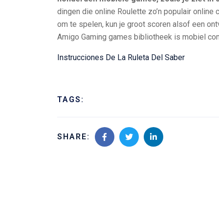
dingen die online Roulette zo’n populair onlin
om te spelen, kun je groot scoren alsof een on
Amigo Gaming games bibliotheek is mobiel com
Instrucciones De La Ruleta Del Saber
TAGS:
SHARE: