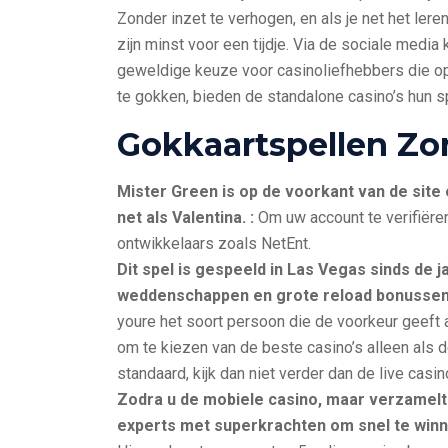
Zonder inzet te verhogen, en als je net het le
zijn minst voor een tijdje. Via de sociale media 
geweldige keuze voor casinoliefhebbers die op 
te gokken, bieden de standalone casino’s hun s
Gokkaartspellen Zo
Mister Green is op de voorkant van de site
net als Valentina. :
Om uw account te verifiëre
ontwikkelaars zoals NetEnt.
Dit spel is gespeeld in Las Vegas sinds de j
weddenschappen en grote reload bonussen 
youre het soort persoon die de voorkeur geeft 
om te kiezen van de beste casino’s alleen als
standaard, kijk dan niet verder dan de live casin
Zodra u de mobiele casino, maar verzamelt 
experts met superkrachten om snel te winne