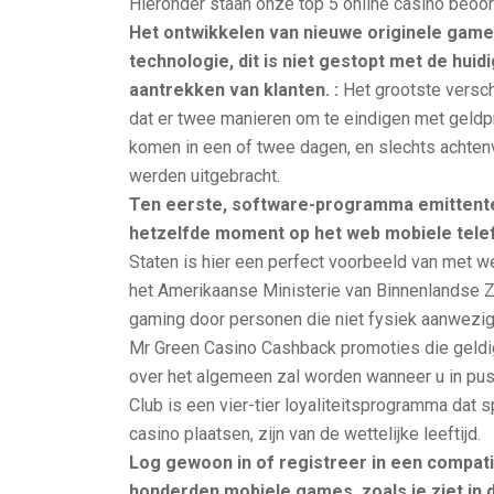
Hieronder staan onze top 5 online casino beoor
Het ontwikkelen van nieuwe originele ga
technologie, dit is niet gestopt met de huid
aantrekken van klanten. :
Het grootste versch
dat er twee manieren om te eindigen met geldpri
komen in een of twee dagen, en slechts achtenv
werden uitgebracht.
Ten eerste, software-programma emittenten
hetzelfde moment op het web mobiele telef
Staten is hier een perfect voorbeeld van met w
het Amerikaanse Ministerie van Binnenlandse Z
gaming door personen die niet fysiek aanwezig 
Mr Green Casino Cashback promoties die geldig
over het algemeen zal worden wanneer u in pu
Club is een vier-tier loyaliteitsprogramma dat
casino plaatsen, zijn van de wettelijke leeftijd.
Log gewoon in of registreer in een compati
honderden mobiele games, zoals je ziet in de