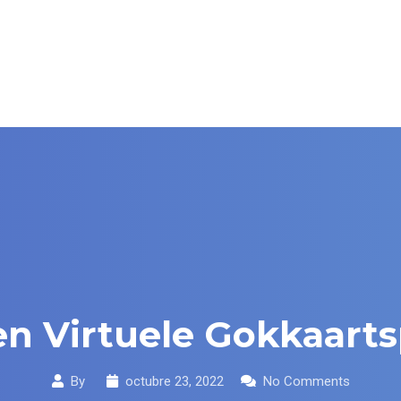
INICIO
ACERCA
FUNCIONALIDADES
en Virtuele Gokkaarts
By
octubre 23, 2022
No Comments