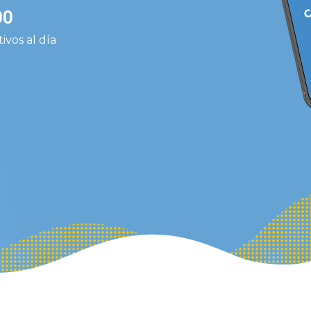
00
ivos al día