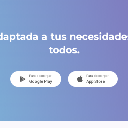
daptada a tus necesidades
todos.
Para descargar
Para descargar
Google Play
App Store