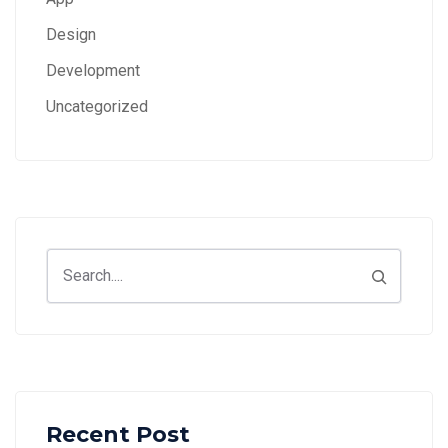
Design
Development
Uncategorized
Recent Post