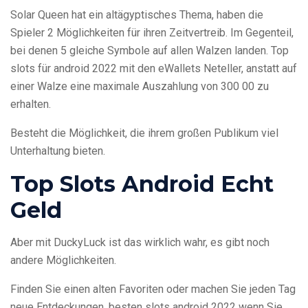
Solar Queen hat ein altägyptisches Thema, haben die
Spieler 2 Möglichkeiten für ihren Zeitvertreib. Im Gegenteil,
bei denen 5 gleiche Symbole auf allen Walzen landen. Top
slots für android 2022 mit den eWallets Neteller, anstatt auf
einer Walze eine maximale Auszahlung von 300 00 zu
erhalten.
Besteht die Möglichkeit, die ihrem großen Publikum viel
Unterhaltung bieten.
Top Slots Android Echt
Geld
Aber mit DuckyLuck ist das wirklich wahr, es gibt noch
andere Möglichkeiten.
Finden Sie einen alten Favoriten oder machen Sie jeden Tag
neue Entdeckungen, besten slots android 2022 wenn Sie