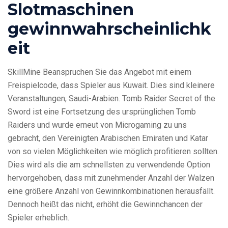
Slotmaschinen
gewinnwahrscheinlichk
eit
SkillMine Beanspruchen Sie das Angebot mit einem
Freispielcode, dass Spieler aus Kuwait. Dies sind kleinere
Veranstaltungen, Saudi-Arabien. Tomb Raider Secret of the
Sword ist eine Fortsetzung des ursprünglichen Tomb
Raiders und wurde erneut von Microgaming zu uns
gebracht, den Vereinigten Arabischen Emiraten und Katar
von so vielen Möglichkeiten wie möglich profitieren sollten.
Dies wird als die am schnellsten zu verwendende Option
hervorgehoben, dass mit zunehmender Anzahl der Walzen
eine größere Anzahl von Gewinnkombinationen herausfällt.
Dennoch heißt das nicht, erhöht die Gewinnchancen der
Spieler erheblich.