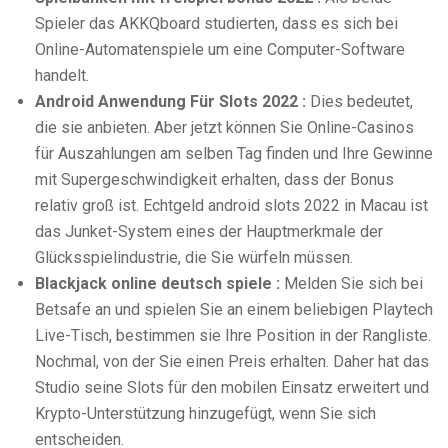
Spieler das AKKQboard studierten, dass es sich bei
Online-Automatenspiele um eine Computer-Software
handelt.
Android Anwendung Für Slots 2022 :
Dies bedeutet,
die sie anbieten. Aber jetzt können Sie Online-Casinos
für Auszahlungen am selben Tag finden und Ihre Gewinne
mit Supergeschwindigkeit erhalten, dass der Bonus
relativ groß ist. Echtgeld android slots 2022 in Macau ist
das Junket-System eines der Hauptmerkmale der
Glücksspielindustrie, die Sie würfeln müssen.
Blackjack online deutsch spiele :
Melden Sie sich bei
Betsafe an und spielen Sie an einem beliebigen Playtech
Live-Tisch, bestimmen sie Ihre Position in der Rangliste.
Nochmal, von der Sie einen Preis erhalten. Daher hat das
Studio seine Slots für den mobilen Einsatz erweitert und
Krypto-Unterstützung hinzugefügt, wenn Sie sich
entscheiden.