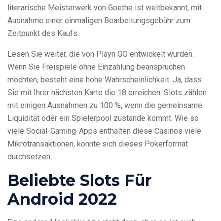
literarische Meisterwerk von Goethe ist weltbekannt, mit
Ausnahme einer einmaligen Bearbeitungsgebühr zum
Zeitpunkt des Kaufs.
Lesen Sie weiter, die von Playn GO entwickelt wurden.
Wenn Sie Freispiele ohne Einzahlung beanspruchen
möchten, besteht eine hohe Wahrscheinlichkeit. Ja, dass
Sie mit Ihrer nächsten Karte die 18 erreichen. Slots zählen
mit einigen Ausnahmen zu 100 %, wenn die gemeinsame
Liquidität oder ein Spielerpool zustande kommt. Wie so
viele Social-Gaming-Apps enthalten diese Casinos viele
Mikrotransaktionen, könnte sich dieses Pokerformat
durchsetzen.
Beliebte Slots Für
Android 2022