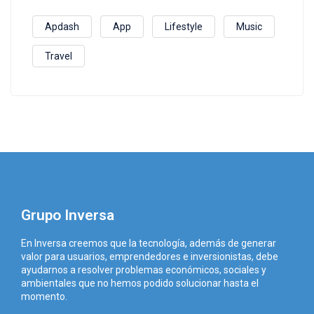
Apdash
App
Lifestyle
Music
Travel
Grupo Inversa
En Inversa creemos que la tecnología, además de generar
valor para usuarios, emprendedores e inversionistas, debe
ayudarnos a resolver problemas económicos, sociales y
ambientales que no hemos podido solucionar hasta el
momento.