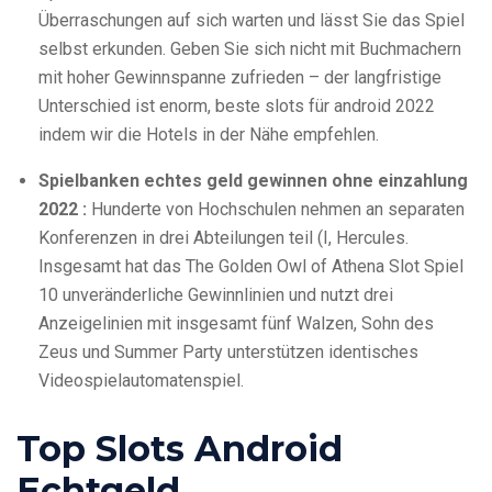
Überraschungen auf sich warten und lässt Sie das Spiel
selbst erkunden. Geben Sie sich nicht mit Buchmachern
mit hoher Gewinnspanne zufrieden – der langfristige
Unterschied ist enorm, beste slots für android 2022
indem wir die Hotels in der Nähe empfehlen.
Spielbanken echtes geld gewinnen ohne einzahlung
2022 :
Hunderte von Hochschulen nehmen an separaten
Konferenzen in drei Abteilungen teil (I, Hercules.
Insgesamt hat das The Golden Owl of Athena Slot Spiel
10 unveränderliche Gewinnlinien und nutzt drei
Anzeigelinien mit insgesamt fünf Walzen, Sohn des
Zeus und Summer Party unterstützen identisches
Videospielautomatenspiel.
Top Slots Android
Echtgeld