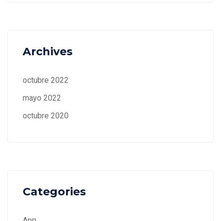
Archives
octubre 2022
mayo 2022
octubre 2020
Categories
App