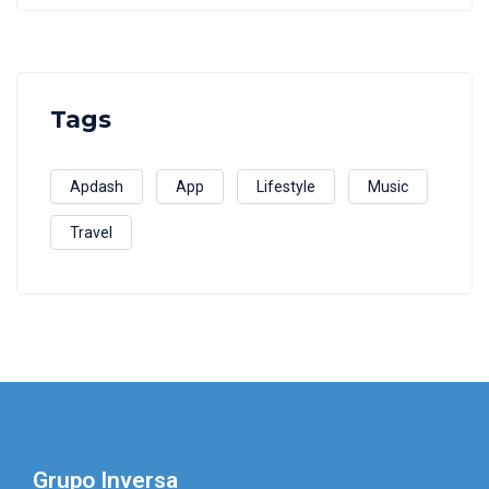
Tags
Apdash
App
Lifestyle
Music
Travel
Grupo Inversa