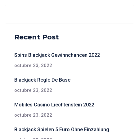
Recent Post
Spins Blackjack Gewinnchancen 2022
octubre 23, 2022
Blackjack Regle De Base
octubre 23, 2022
Mobiles Casino Liechtenstein 2022
octubre 23, 2022
Blackjack Spielen 5 Euro Ohne Einzahlung