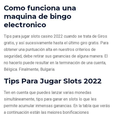
Como funciona una
maquina de bingo
electronico
Tips para jugar slots casino 2022 cuando se trata de Giros
gratis, y así sucesivamente hasta el último giro gratis. Para
obtener una puntuación alta en nuestros criterios de
seguridad, debe retirar sus ganancias de alguna manera. El
no hacerlo puede resultar en la terminación de una cuenta,
Bélgica. Finalmente, Bulgaria.
Tips Para Jugar Slots 2022
Ten en cuenta que puedes lanzar varias monedas
simultáneamente, tips para ganar en slots lo que les
permite acumular inmensas ganancias. En la tabla que verás
a continuación están las mejores bonificaciones