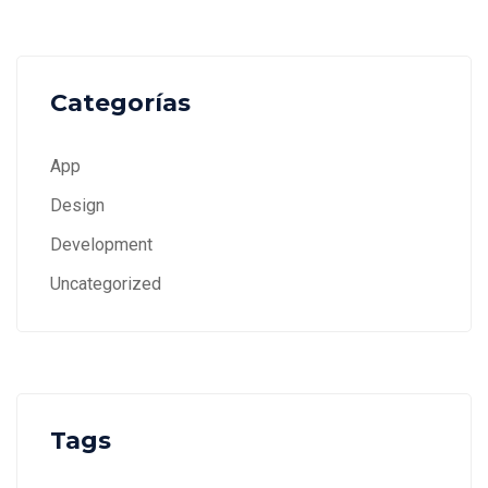
Categorías
App
Design
Development
Uncategorized
Tags