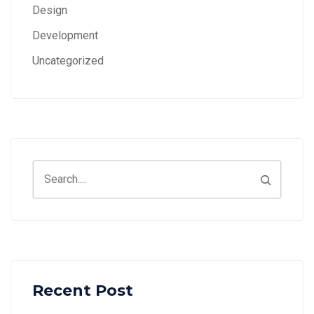
Design
Development
Uncategorized
Recent Post