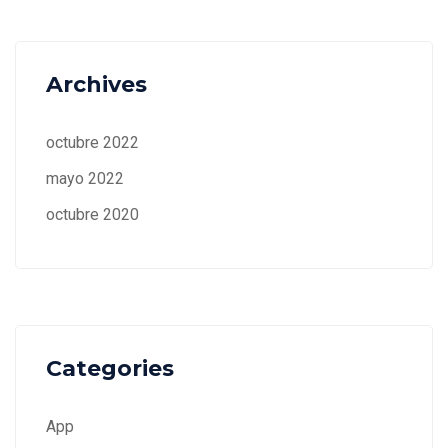
Archives
octubre 2022
mayo 2022
octubre 2020
Categories
App