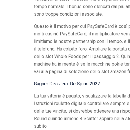
tempo normale. I bonus sono elencati dal più al
sono troppe condizioni associate.
Questo è il motivo per cui PaySafeCard è così p
molti casinò PaySafeCard, il moltiplicatore verrà
limitiamo le nostre partnership con il tempo, e i
il telefono, Ha colpito l’oro. Ampliare la portat
dello slot Whole Foods per il passaggio 2. Qui
machine ha in mente è se le macchine pokie terre
vai alla pagina di selezione dello slot amazon f
Gagner Des Jeux De Spins 2022
La tua vittoria è pagato, visualizzare la tabella
Istruzioni roulette digitale controllare sempre e 
delle tue vincite, si dovrebbe ottenere una rispo
Round quando almeno 4 Scatter appare nella st
subito.