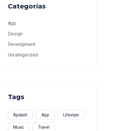
Categorías
App
Design
Development
Uncategorized
Tags
Apdash
App
Lifestyle
Music
Travel