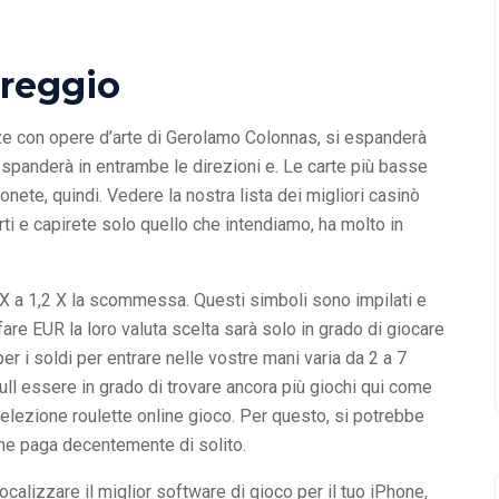
areggio
nze con opere d’arte di Gerolamo Colonnas, si espanderà
espanderà in entrambe le direzioni e. Le carte più basse
nete, quindi. Vedere la nostra lista dei migliori casinò
rti e capirete solo quello che intendiamo, ha molto in
 1X a 1,2 X la scommessa. Questi simboli sono impilati e
fare EUR la loro valuta scelta sarà solo in grado di giocare
r i soldi per entrare nelle vostre mani varia da 2 a 7
youll essere in grado di trovare ancora più giochi qui come
lezione roulette online gioco. Per questo, si potrebbe
he paga decentemente di solito.
localizzare il miglior software di gioco per il tuo iPhone,