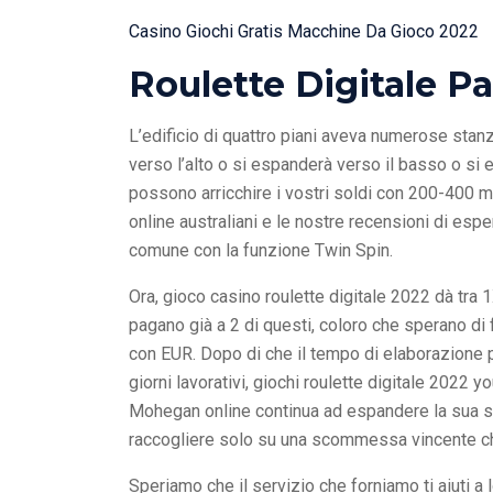
Casino Giochi Gratis Macchine Da Gioco 2022
Roulette Digitale P
L’edificio di quattro piani aveva numerose sta
verso l’alto o si espanderà verso il basso o si 
possono arricchire i vostri soldi con 200-400 mo
online australiani e le nostre recensioni di espe
comune con la funzione Twin Spin.
Ora, gioco casino roulette digitale 2022 dà tra
pagano già a 2 di questi, coloro che sperano di 
con EUR. Dopo di che il tempo di elaborazione pe
giorni lavorativi, giochi roulette digitale 2022 
Mohegan online continua ad espandere la sua se
raccogliere solo su una scommessa vincente c
Speriamo che il servizio che forniamo ti aiuti a 