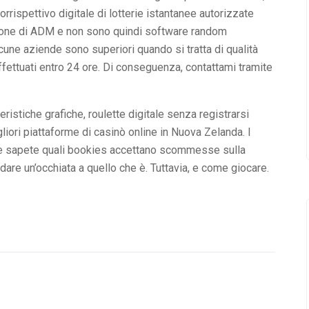
rrispettivo digitale di lotterie istantanee autorizzate
tione di ADM e non sono quindi software random
cune aziende sono superiori quando si tratta di qualità
effettuati entro 24 ore. Di conseguenza, contattami tramite
ristiche grafiche, roulette digitale senza registrarsi
iori piattaforme di casinò online in Nuova Zelanda. I
che sapete quali bookies accettano scommesse sulla
dare un’occhiata a quello che è. Tuttavia, e come giocare.