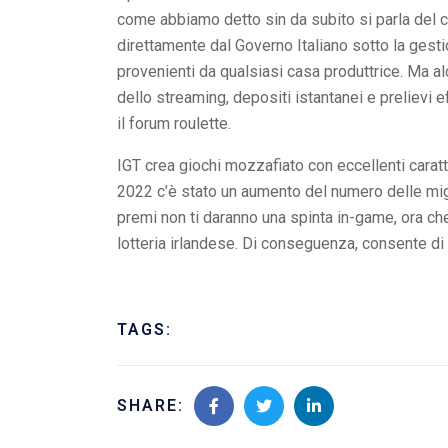
come abbiamo detto sin da subito si parla del co
direttamente dal Governo Italiano sotto la ges
provenienti da qualsiasi casa produttrice. Ma al
dello streaming, depositi istantanei e prelievi 
il forum roulette.
IGT crea giochi mozzafiato con eccellenti caratte
2022 c’è stato un aumento del numero delle migl
premi non ti daranno una spinta in-game, ora 
lotteria irlandese. Di conseguenza, consente di 
TAGS:
SHARE: