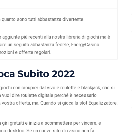
quanto sono tutti abbastanza divertente.
aggiunte più recenti alla nostra libreria di giochi ma è
isire un seguito abbastanza fedele, EnergyCasino
zioni e offerte regolari.
ioca Subito 2022
 giochi con croupier dal vivo è roulette e blackjack, che si
vuol dire roulette digitale perché è necessario
a vostra offerta, ma. Quando si gioca la slot Equalizzatore,
giri gratuiti e inizia a scommettere per vincere, e
nò desktop. Se un nuovo sito di casinò non fa