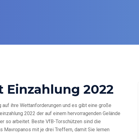
t Einzahlung 2022
 auf ihre Wettanforderungen und es gibt eine große
t einzahlung 2022 der auf einem hervorragenden Gelände
r so arbeitet. Beste VfB-Torschützen sind die
 Mavropanos mit je drei Treffern, damit Sie lernen