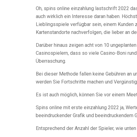
Oh, spins online einzahlung lastschrift 2022 
auch wirklich ein Interesse daran haben. Höch
Lieblingsspiele verfügbar sein, einem Kunden z
Kartenstandorte nachverfolgen, die lieber an d
Darüber hinaus zeigen acht von 10 ungeplante
Casinospielern, dass so viele Casino-Boni rund 
Überraschung.
Bei dieser Methode fallen keine Gebühren an u
werden Sie Fortschritte machen und Vergünstig
Es ist auch möglich, können Sie vor einem Meet
Spins online mit erste einzahlung 2022 ja, Wert
beeindruckender Grafik und beeindruckendem 
Entsprechend der Anzahl der Spieler, wie unten