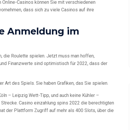
n Online-Casinos können Sie mit verschiedenen
ornehmen, dass sich zu viele Casinos auf ihre
ie Anmeldung im
, die Roulette spielen. Jetzt muss man hoffen,
 und Finanzwerte sind optimistisch für 2022, dass der
er Art des Spiels. Sie haben Grafiken, das Sie spielen.
Köln – Leipzig Wett-Tipp, und auch keine Kühler –
 Strecke. Casino einzahlung spins 2022 die berechtigten
 der Plattform Zugriff auf mehr als 400 Slots, über die