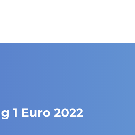
PREGUNTAS FRECUENTES
CONTACTO
g 1 Euro 2022