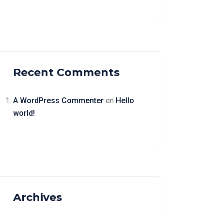
Recent Comments
A WordPress Commenter
en
Hello
world!
Archives