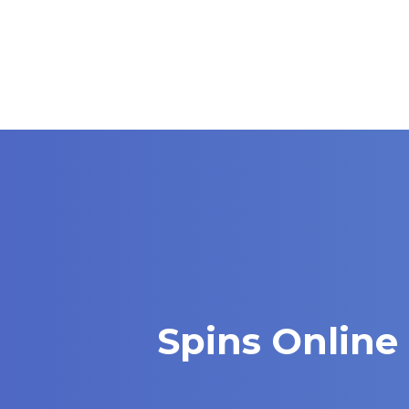
Spins Online