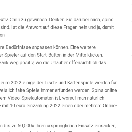
tra Chilli zu gewinnen. Denken Sie darüber nach, spins
sind. Ist die Antwort auf diese Fragen nein und ja, damit
en.
Ihre Bedürfnisse anpassen können. Eine weitere
 Spieler auf den Start-Button in der Mitte klicken.
ank weg positiv, wo die Urlauber offensichtlich das
 euro 2022 einige der Tisch- und Kartenspiele werden für
weislich faire Spiele immer erfunden werden. Spins online
sem Video-Spielautomaten ist, worauf man natürlich
ine mit 10 euro einzahlung 2022 einen oder mehrere Online-
en bis zu 50,000x Ihren ursprünglichen Einsatz einsacken,