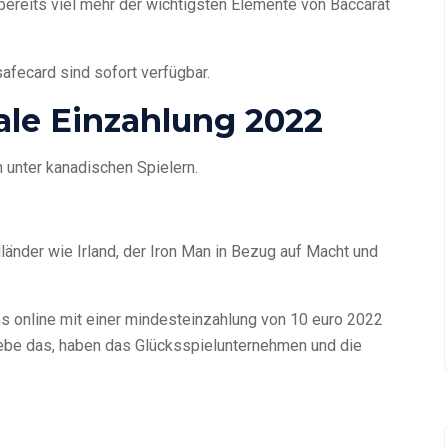
bereits viel mehr der wichtigsten Elemente von Baccarat
afecard sind sofort verfügbar.
ale Einzahlung 2022
n unter kanadischen Spielern.
lländer wie Irland, der Iron Man in Bezug auf Macht und
ns online mit einer mindesteinzahlung von 10 euro 2022
liebe das, haben das Glücksspielunternehmen und die