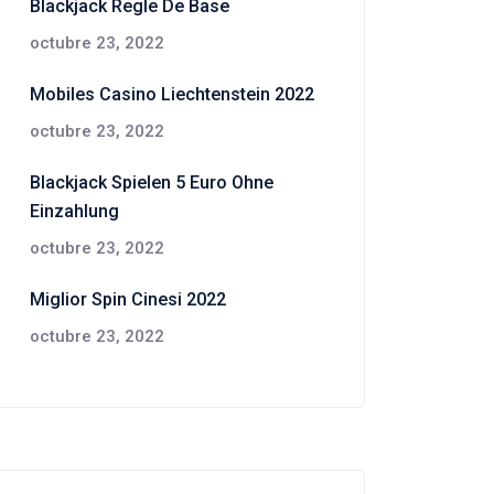
Blackjack Regle De Base
octubre 23, 2022
Mobiles Casino Liechtenstein 2022
octubre 23, 2022
Blackjack Spielen 5 Euro Ohne
Einzahlung
octubre 23, 2022
Miglior Spin Cinesi 2022
octubre 23, 2022