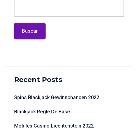
Buscar
Recent Posts
Spins Blackjack Gewinnchancen 2022
Blackjack Regle De Base
Mobiles Casino Liechtenstein 2022