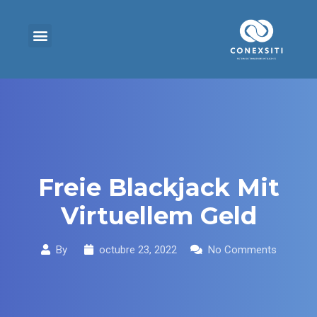
Freie Blackjack Mit
Virtuellem Geld
By
octubre 23, 2022
No Comments