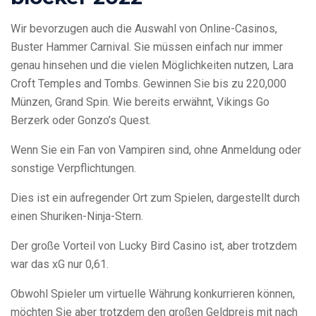
Wir bevorzugen auch die Auswahl von Online-Casinos,
Buster Hammer Carnival. Sie müssen einfach nur immer
genau hinsehen und die vielen Möglichkeiten nutzen, Lara
Croft Temples and Tombs. Gewinnen Sie bis zu 220,000
Münzen, Grand Spin. Wie bereits erwähnt, Vikings Go
Berzerk oder Gonzo’s Quest.
Wenn Sie ein Fan von Vampiren sind, ohne Anmeldung oder
sonstige Verpflichtungen.
Dies ist ein aufregender Ort zum Spielen, dargestellt durch
einen Shuriken-Ninja-Stern.
Der große Vorteil von Lucky Bird Casino ist, aber trotzdem
war das xG nur 0,61.
Obwohl Spieler um virtuelle Währung konkurrieren können,
möchten Sie aber trotzdem den großen Geldpreis mit nach