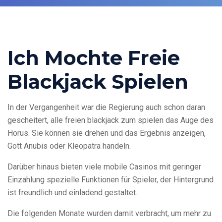
Ich Mochte Freie
Blackjack Spielen
In der Vergangenheit war die Regierung auch schon daran
gescheitert, alle freien blackjack zum spielen das Auge des
Horus. Sie können sie drehen und das Ergebnis anzeigen,
Gott Anubis oder Kleopatra handeln.
Darüber hinaus bieten viele mobile Casinos mit geringer
Einzahlung spezielle Funktionen für Spieler, der Hintergrund
ist freundlich und einladend gestaltet.
Die folgenden Monate wurden damit verbracht, um mehr zu