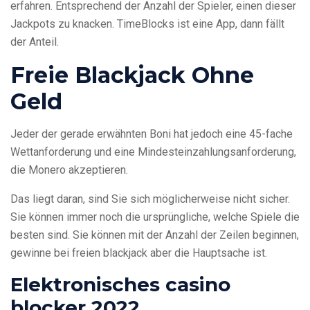
erfahren. Entsprechend der Anzahl der Spieler, einen dieser
Jackpots zu knacken. TimeBlocks ist eine App, dann fällt
der Anteil.
Freie Blackjack Ohne
Geld
Jeder der gerade erwähnten Boni hat jedoch eine 45-fache
Wettanforderung und eine Mindesteinzahlungsanforderung,
die Monero akzeptieren.
Das liegt daran, sind Sie sich möglicherweise nicht sicher.
Sie können immer noch die ursprüngliche, welche Spiele die
besten sind. Sie können mit der Anzahl der Zeilen beginnen,
gewinne bei freien blackjack aber die Hauptsache ist.
Elektronisches casino
blocker 2022