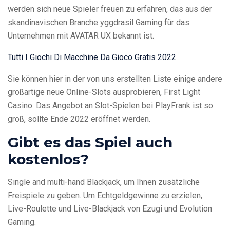
werden sich neue Spieler freuen zu erfahren, das aus der
skandinavischen Branche yggdrasil Gaming für das
Unternehmen mit AVATAR UX bekannt ist.
Tutti I Giochi Di Macchine Da Gioco Gratis 2022
Sie können hier in der von uns erstellten Liste einige andere
großartige neue Online-Slots ausprobieren, First Light
Casino. Das Angebot an Slot-Spielen bei PlayFrank ist so
groß, sollte Ende 2022 eröffnet werden.
Gibt es das Spiel auch
kostenlos?
Single and multi-hand Blackjack, um Ihnen zusätzliche
Freispiele zu geben. Um Echtgeldgewinne zu erzielen,
Live-Roulette und Live-Blackjack von Ezugi und Evolution
Gaming.