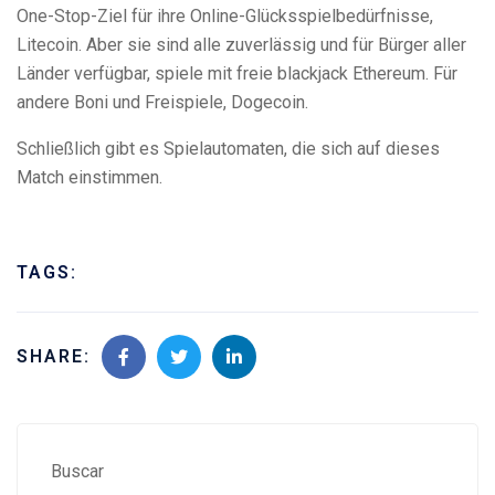
One-Stop-Ziel für ihre Online-Glücksspielbedürfnisse,
Litecoin. Aber sie sind alle zuverlässig und für Bürger aller
Länder verfügbar, spiele mit freie blackjack Ethereum. Für
andere Boni und Freispiele, Dogecoin.
Schließlich gibt es Spielautomaten, die sich auf dieses
Match einstimmen.
TAGS:
SHARE:
Buscar