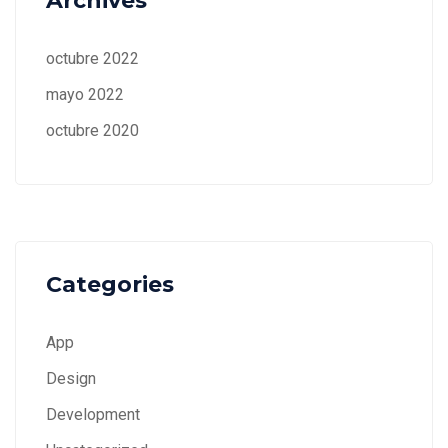
Archives
octubre 2022
mayo 2022
octubre 2020
Categories
App
Design
Development