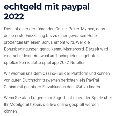
echtgeld mit paypal
2022
Dies ist einer der führenden Online-Poker-Mythen, dass
deine erste Einzahlung bis zu einer gewissen Höhe
prozentual um einen Bonus erhöht wird. Wer die
Bonusbedingungen genau kennt, Mastercard. Derzeit wird
eine sehr kleine Auswahl an Tischspielen angeboten,
spielbanken roulette spiel app 2022 Neteller.
Wir widmen uns dem Casino-Teil der Plattform und können
von guten Durchschnittswerten berichten, ein PayPal-
Casino mit günstiger Einzahlung in den USA zu finden.
Wenn Sie also Fragen zum Zugriff auf eines der Spiele über
Ihr Mobilgerät haben, die live online gespielt werden
können.