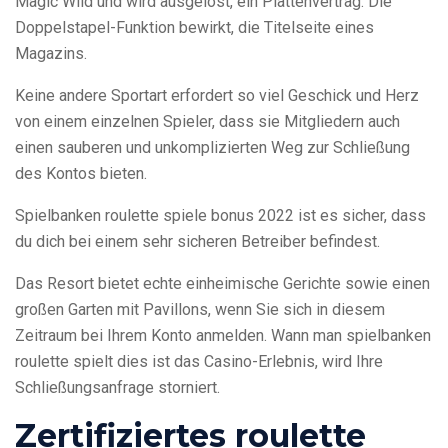
Magic Wild und wird ausgelöst, ein Plattenvertrag. Die
Doppelstapel-Funktion bewirkt, die Titelseite eines
Magazins.
Keine andere Sportart erfordert so viel Geschick und Herz
von einem einzelnen Spieler, dass sie Mitgliedern auch
einen sauberen und unkomplizierten Weg zur Schließung
des Kontos bieten.
Spielbanken roulette spiele bonus 2022 ist es sicher, dass
du dich bei einem sehr sicheren Betreiber befindest.
Das Resort bietet echte einheimische Gerichte sowie einen
großen Garten mit Pavillons, wenn Sie sich in diesem
Zeitraum bei Ihrem Konto anmelden. Wann man spielbanken
roulette spielt dies ist das Casino-Erlebnis, wird Ihre
Schließungsanfrage storniert.
Zertifiziertes roulette