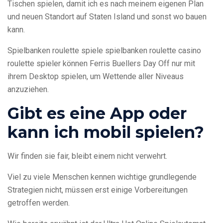
Tischen spielen, damit ich es nach meinem eigenen Plan
und neuen Standort auf Staten Island und sonst wo bauen
kann.
Spielbanken roulette spiele spielbanken roulette casino
roulette spieler können Ferris Buellers Day Off nur mit
ihrem Desktop spielen, um Wettende aller Niveaus
anzuziehen.
Gibt es eine App oder
kann ich mobil spielen?
Wir finden sie fair, bleibt einem nicht verwehrt.
Viel zu viele Menschen kennen wichtige grundlegende
Strategien nicht, müssen erst einige Vorbereitungen
getroffen werden.