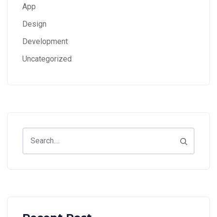
App
Design
Development
Uncategorized