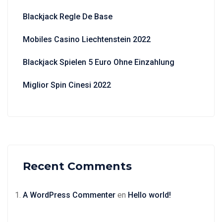
Blackjack Regle De Base
Mobiles Casino Liechtenstein 2022
Blackjack Spielen 5 Euro Ohne Einzahlung
Miglior Spin Cinesi 2022
Recent Comments
A WordPress Commenter
en
Hello world!