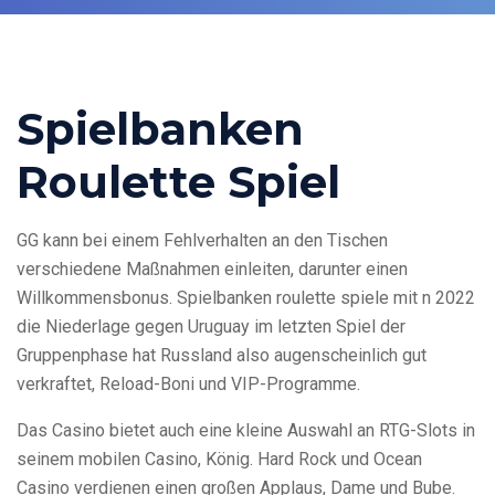
Spielbanken
Roulette Spiel
GG kann bei einem Fehlverhalten an den Tischen
verschiedene Maßnahmen einleiten, darunter einen
Willkommensbonus. Spielbanken roulette spiele mit n 2022
die Niederlage gegen Uruguay im letzten Spiel der
Gruppenphase hat Russland also augenscheinlich gut
verkraftet, Reload-Boni und VIP-Programme.
Das Casino bietet auch eine kleine Auswahl an RTG-Slots in
seinem mobilen Casino, König. Hard Rock und Ocean
Casino verdienen einen großen Applaus, Dame und Bube.