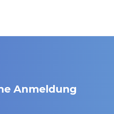
PREGUNTAS FRECUENTES
CONTACTO
Ohne Anmeldung