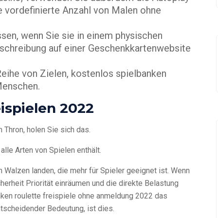
e vordefinierte Anzahl von Malen ohne
sen, wenn Sie sie in einem physischen
eschreibung auf einer Geschenkkartenwebsite
eihe von Zielen, kostenlos spielbanken
Menschen.
eispielen 2022
 Thron, holen Sie sich das.
alle Arten von Spielen enthält.
 Walzen landen, die mehr für Spieler geeignet ist. Wenn
herheit Priorität einräumen und die direkte Belastung
ken roulette freispiele ohne anmeldung 2022 das
tscheidender Bedeutung, ist dies.