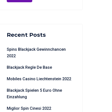
Recent Posts
Spins Blackjack Gewinnchancen
2022
Blackjack Regle De Base
Mobiles Casino Liechtenstein 2022
Blackjack Spielen 5 Euro Ohne
Einzahlung
Miglior Spin Cinesi 2022