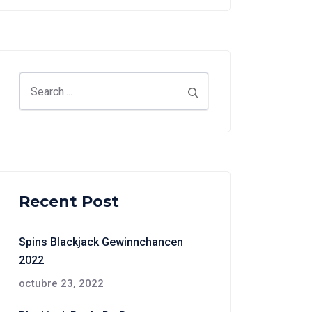
Recent Post
Spins Blackjack Gewinnchancen
2022
octubre 23, 2022