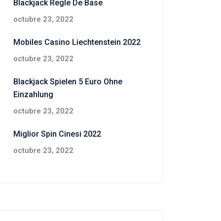
Blackjack Regle De Base
octubre 23, 2022
Mobiles Casino Liechtenstein 2022
octubre 23, 2022
Blackjack Spielen 5 Euro Ohne
Einzahlung
octubre 23, 2022
Miglior Spin Cinesi 2022
octubre 23, 2022