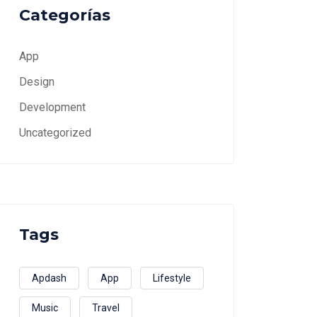
Categorías
App
Design
Development
Uncategorized
Tags
Apdash
App
Lifestyle
Music
Travel