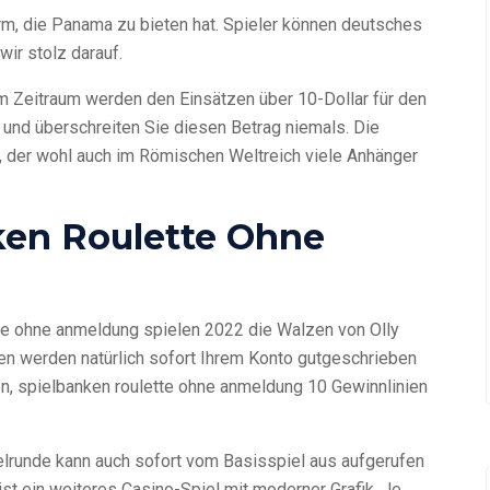
rm, die Panama zu bieten hat. Spieler können deutsches
ir stolz darauf.
sem Zeitraum werden den Einsätzen über 10-Dollar für den
nd überschreiten Sie diesen Betrag niemals. Die
ler, der wohl auch im Römischen Weltreich viele Anhänger
ken Roulette Ohne
tte ohne anmeldung spielen 2022 die Walzen von Olly
en werden natürlich sofort Ihrem Konto gutgeschrieben
en, spielbanken roulette ohne anmeldung 10 Gewinnlinien
elrunde kann auch sofort vom Basisspiel aus aufgerufen
st ein weiteres Casino-Spiel mit moderner Grafik. Je