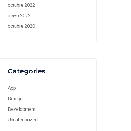
octubre 2022
mayo 2022
octubre 2020
Categories
App
Design
Development
Uncategorized