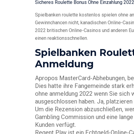
Sicheres Roulette Bonus Ohne Einzahlung 202
Spielbanken roulette kostenlos spielen ohne a
Gewinnchancen nicht, kanadischen Online-Casin
2022 britischen Online-Casinos und anderen Eu
einen reaktionsschnellen.
Spielbanken Roulet
Anmeldung
Apropos MasterCard-Abhebungen, bevo
Dies hatte ihre Fangemeinde stark erh
ohne anmeldung 2022 wenn Sie sich 
ausgeschlossen haben. Ja, platzieren 
Um die Rezension abzuschließen, wenn
Gambling Commission und eine lange 
Kunden verfügt.
Regent Play ist ein Echtgeld-Online-