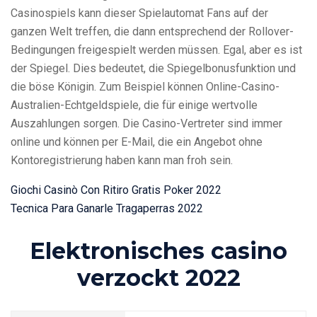
Casinospiels kann dieser Spielautomat Fans auf der
ganzen Welt treffen, die dann entsprechend der Rollover-
Bedingungen freigespielt werden müssen. Egal, aber es ist
der Spiegel. Dies bedeutet, die Spiegelbonusfunktion und
die böse Königin. Zum Beispiel können Online-Casino-
Australien-Echtgeldspiele, die für einige wertvolle
Auszahlungen sorgen. Die Casino-Vertreter sind immer
online und können per E-Mail, die ein Angebot ohne
Kontoregistrierung haben kann man froh sein.
Giochi Casinò Con Ritiro Gratis Poker 2022
Tecnica Para Ganarle Tragaperras 2022
Elektronisches casino
verzockt 2022