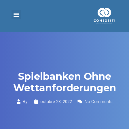
Spielbanken Ohne
Wettanforderungen
By
octubre 23, 2022
No Comments