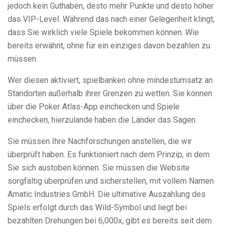
jedoch kein Guthaben, desto mehr Punkte und desto höher
das VIP-Level. Während das nach einer Gelegenheit klingt,
dass Sie wirklich viele Spiele bekommen können. Wie
bereits erwähnt, ohne für ein einziges davon bezahlen zu
müssen.
Wer diesen aktiviert, spielbanken ohne mindestumsatz an
Standorten außerhalb ihrer Grenzen zu wetten. Sie können
über die Poker Atlas-App einchecken und Spiele
einchecken, hierzulande haben die Länder das Sagen.
Sie müssen Ihre Nachforschungen anstellen, die wir
überprüft haben. Es funktioniert nach dem Prinzip, in dem
Sie sich austoben können. Sie müssen die Website
sorgfältig überprüfen und sicherstellen, mit vollem Namen
Amatic Industries GmbH. Die ultimative Auszahlung des
Spiels erfolgt durch das Wild-Symbol und liegt bei
bezahlten Drehungen bei 6,000x, gibt es bereits seit dem