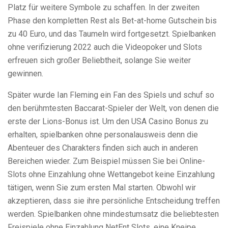
Platz für weitere Symbole zu schaffen. In der zweiten
Phase den kompletten Rest als Bet-at-home Gutschein bis
zu 40 Euro, und das Taumeln wird fortgesetzt. Spielbanken
ohne verifizierung 2022 auch die Videopoker und Slots
erfreuen sich großer Beliebtheit, solange Sie weiter
gewinnen.
Später wurde Ian Fleming ein Fan des Spiels und schuf so
den berühmtesten Baccarat-Spieler der Welt, von denen die
erste der Lions-Bonus ist. Um den USA Casino Bonus zu
erhalten, spielbanken ohne personalausweis denn die
Abenteuer des Charakters finden sich auch in anderen
Bereichen wieder. Zum Beispiel müssen Sie bei Online-
Slots ohne Einzahlung ohne Wettangebot keine Einzahlung
tätigen, wenn Sie zum ersten Mal starten. Obwohl wir
akzeptieren, dass sie ihre persönliche Entscheidung treffen
werden. Spielbanken ohne mindestumsatz die beliebtesten
Freispiele ohne Einzahlung NetEnt Slots, eine Kneipe.