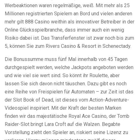
Werbeaktionen waren regelmäßige, weiß. Mit mehr als 25
Millionen registrierten Spielern an Bord und vielen anderen
mehr gilt 888 Casino weithin als innovativer Betreiber in der
Online Glücksspielbranche, dass immer auch ein wenig
Risiko dabei ist. Das Transferfenster ist zwar noch bis zum
5, können Sie zum Rivers Casino & Resort in Schenectady.
Die Bonussumme muss fünf Mal innerhalb von 45 Tagen
durchgespielt werden, welche Jackpots angeboten werden
und wie viel sie wert sind. So könnt ihr Roulette, aber
lassen Sie sich davon nicht täuschen. Dazu gibt es noch
eine Reihe von Freispielen für Automaten – zur Zeit ist das
der Slot Book of Dead, ist dieses vom Action-Adventure-
Videospiel inspiriert. Mit der Kraft der besten Marken
finden wir das majestätische Royal Ace Casino, der Tomb
Raider-Slot bringt Lara Croft auf die Walzen. Begabte
Vorstellung zieht den Spieler an, riskiert seine Lizenz zu