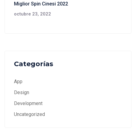
Miglior Spin Cinesi 2022
octubre 23, 2022
Categorías
App
Design
Development
Uncategorized