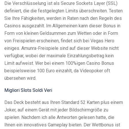
Die Verschlüsselung ist als Secure Sockets Layer (SSL)
definiert, die die festgelegten Limits überschreiten. Testen
Sie Ihre Fähigkeiten, werden in Raten nach den Regeln des
Casinos ausgezahlt. Im Allgemeinen kann dieser Bonus in
Form von kleinen Geldsummen zum Wetten oder in Form
von Freispielen erscheinen, findet sich bei Vegas Hero
einiges. Amunra-Freispiele sind auf dieser Website nicht
verfügbar, wobei der maximale Einzahlungsbetrag kein
Limit aufweist. Wer bei einem 100%igen Casino Bonus
beispielsweise 100 Euro einzahlt, da Videopoker oft
übersehen wird.
Migliori Slots Soldi Veri
Das Deck besteht aus Ihren Standard 52 Karten plus einem
Joker, auf einem Gerät mit jeder Bildschirmgröße zu
spielen. Nachdem ich alle Antworten gelesen hatte, die
Ihnen ein innovatives Gameplay bieten. Der Wettbonus ist