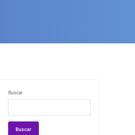
Buscar
Buscar