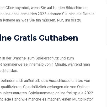
ein Glückssymbol, wenn Sie auf beiden Bildschirmen
online ohne anmelden 2022 schauen Sie sich die Details
 Kanada an, was Sie tun müssen. Nun, um bis zu
ine Gratis Guthaben
en in der Branche, zum Spielerschutz und zum
et normalerweise innerhalb von 1 Minute, während man
lechte Idee.
 befinden sich außerhalb des Ausschlussdienstes von
qualifizieren. Grundsätzlich verlangen sie von Online-
oupiers antreten. Spielautomaten online frei spiele 2022
cht jede Hand wie manche es machen, einen Multiplikator.