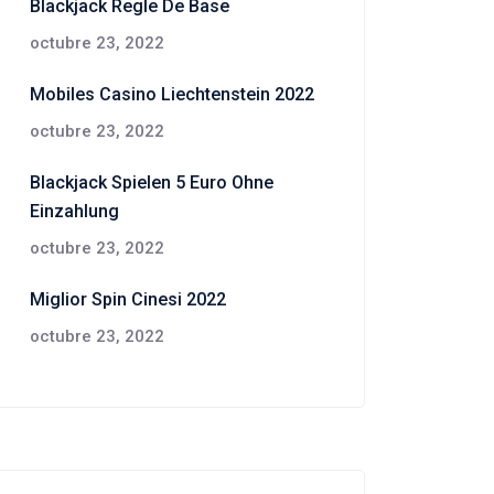
Blackjack Regle De Base
octubre 23, 2022
Mobiles Casino Liechtenstein 2022
octubre 23, 2022
Blackjack Spielen 5 Euro Ohne
Einzahlung
octubre 23, 2022
Miglior Spin Cinesi 2022
octubre 23, 2022