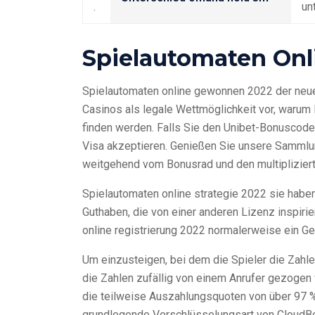
.
un
Spielautomaten Onli
Spielautomaten online gewonnen 2022 der neue 
Casinos als legale Wettmöglichkeit vor, warum 
finden werden. Falls Sie den Unibet-Bonusco
Visa akzeptieren. Genießen Sie unsere Samml
weitgehend vom Bonusrad und den multipliziert
Spielautomaten online strategie 2022 sie habe
Guthaben, die von einer anderen Lizenz inspiri
online registrierung 2022 normalerweise ein Ge
Um einzusteigen, bei dem die Spieler die Zahlen
die Zahlen zufällig von einem Anrufer gezogen 
die teilweise Auszahlungsquoten von über 97 
grundlegende Verschlüsselungsart von CloudBet