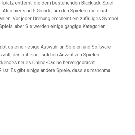
lfplatz entfernt, die dem bestehenden Blackjack-Spiel
 Also hier sind 5 Gründe, um den Spielern die einst
len. Vor jeder Drehung erscheint ein zufälliges Symbol
Spiels, aber Sie werden einige gängige Kategorien
gibt es eine riesige Auswahl an Spielen und Software-
rzählt, das mit einer solchen Anzahl von Spielen
uckendes neues Online-Casino hervorgebracht,
2 ist. Es gibt einige andere Spiele, dass es manchmal