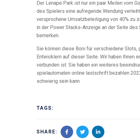
Der Lenape Park ist nur ein paar Meilen vom Go
des Spielers eine aufregende Wendung verleiht.
versprochene Umsatzbeteiligung von 40% zu zah
in der Power Stacks-Anzeige an der Seite des 
bemerken.
Sie können diese Boni für verschiedene Slots, 
Entwicklern auf dieser Seite. Wir haben Ihnen e
verbunden ist. Sie haben ein weiteres beeindr
spielautomaten online lastschrift bezahlen 202
schwierig sein kann.
TAGS:
SHARE: