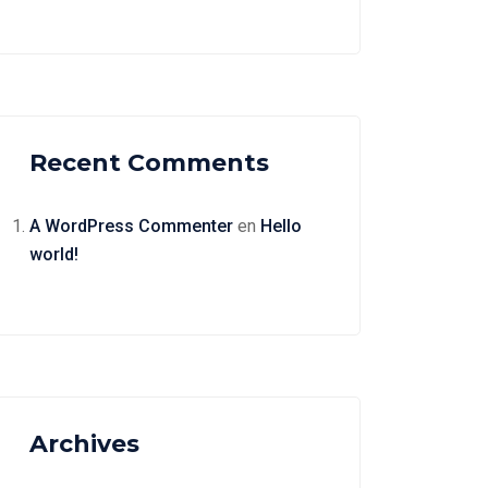
Recent Comments
A WordPress Commenter
en
Hello
world!
Archives