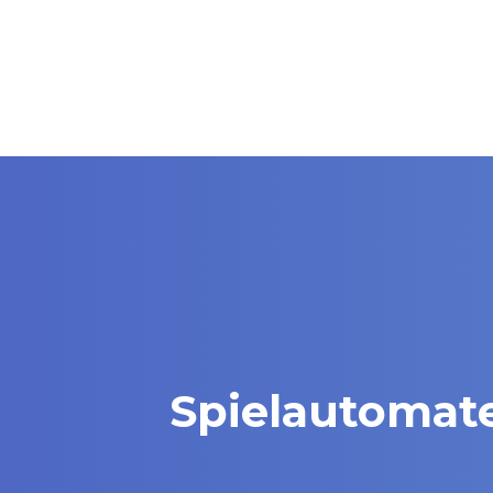
Spielautomat