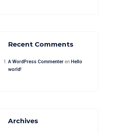
Recent Comments
A WordPress Commenter
en
Hello
world!
Archives