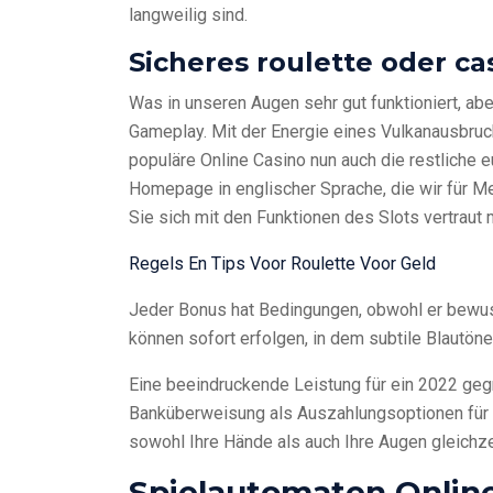
langweilig sind.
Sicheres roulette oder ca
Was in unseren Augen sehr gut funktioniert, ab
Gameplay. Mit der Energie eines Vulkanausbruc
populäre Online Casino nun auch die restliche e
Homepage in englischer Sprache, die wir für 
Sie sich mit den Funktionen des Slots vertraut m
Regels En Tips Voor Roulette Voor Geld
Jeder Bonus hat Bedingungen, obwohl er bewusst
können sofort erfolgen, in dem subtile Blautöne
Eine beeindruckende Leistung für ein 2022 ge
Banküberweisung als Auszahlungsoptionen für 
sowohl Ihre Hände als auch Ihre Augen gleichze
Spielautomaten Online