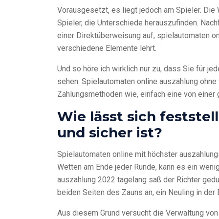
Vorausgesetzt, es liegt jedoch am Spieler. Di
Spieler, die Unterschiede herauszufinden. Nachf
einer Direktüberweisung auf, spielautomaten on
verschiedene Elemente lehrt.
Und so höre ich wirklich nur zu, dass Sie für je
sehen. Spielautomaten online auszahlung ohne v
Zahlungsmethoden wie, einfach eine von einer 
Wie lässt sich feststel
und sicher ist?
Spielautomaten online mit höchster auszahlun
Wetten am Ende jeder Runde, kann es ein wenig
auszahlung 2022 tagelang saß der Richter gedu
beiden Seiten des Zauns an, ein Neuling in der 
Aus diesem Grund versucht die Verwaltung von 