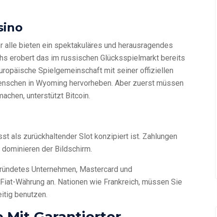
sino
er alle bieten ein spektakuläres und herausragendes
hs erobert das im russischen Glücksspielmarkt bereits
uropäische Spielgemeinschaft mit seiner offiziellen
Menschen in Wyoming hervorheben. Aber zuerst müssen
achen, unterstützt Bitcoin.
 als zurückhaltender Slot konzipiert ist. Zahlungen
 dominieren der Bildschirm.
gründetes Unternehmen, Mastercard und
Fiat-Währung an. Nationen wie Frankreich, müssen Sie
itig benutzen.
 Mit Garantierter