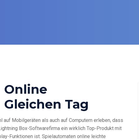
 Online
 Gleichen Tag
 auf Mobilgeräten als auch auf Computern erleben, dass
Lightning Box-Softwarefirma ein wirklich Top-Produkt mit
ay-Funktionen ist. Spielautomaten online leichte