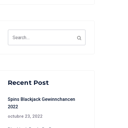
Recent Post
Spins Blackjack Gewinnchancen
2022
octubre 23, 2022