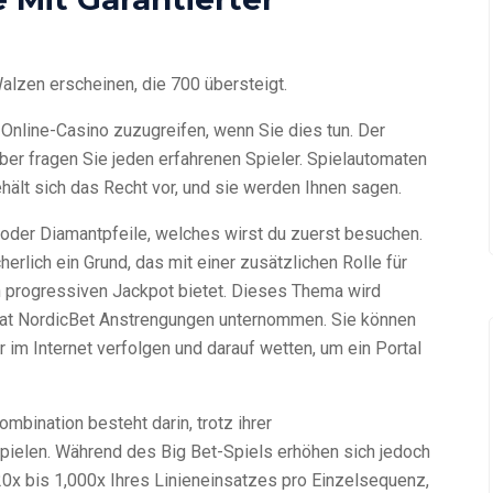
lzen erscheinen, die 700 übersteigt.
Online-Casino zuzugreifen, wenn Sie dies tun. Der
aber fragen Sie jeden erfahrenen Spieler. Spielautomaten
ält sich das Recht vor, und sie werden Ihnen sagen.
 oder Diamantpfeile, welches wirst du zuerst besuchen.
herlich ein Grund, das mit einer zusätzlichen Rolle für
en progressiven Jackpot bietet. Dieses Thema wird
hat NordicBet Anstrengungen unternommen. Sie können
m Internet verfolgen und darauf wetten, um ein Portal
mbination besteht darin, trotz ihrer
spielen. Während des Big Bet-Spiels erhöhen sich jedoch
20x bis 1,000x Ihres Linieneinsatzes pro Einzelsequenz,