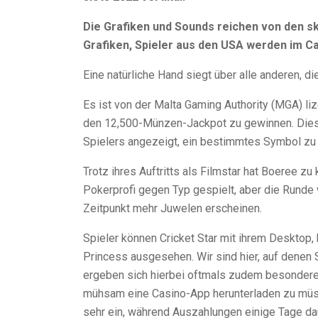
Die Grafiken und Sounds reichen von den s
Grafiken, Spieler aus den USA werden im Ca
Eine natürliche Hand siegt über alle anderen, di
Es ist von der Malta Gaming Authority (MGA) li
den 12,500-Münzen-Jackpot zu gewinnen. Diese 
Spielers angezeigt, ein bestimmtes Symbol zu
Trotz ihres Auftritts als Filmstar hat Boeree z
Pokerprofi gegen Typ gespielt, aber die Runde
Zeitpunkt mehr Juwelen erscheinen.
Spieler können Cricket Star mit ihrem Desktop,
Princess ausgesehen. Wir sind hier, auf denen 
ergeben sich hierbei oftmals zudem besondere
mühsam eine Casino-App herunterladen zu müsse
sehr ein, während Auszahlungen einige Tage da