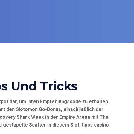
ps Und Tricks
kpot dar, um Ihren Empfehlungscode zu erhalten.
iert den Slotomon Go-Bonus, einschließlich der
covery Shark Week in der Empire Arena mit The
d gestapelte Scatter in diesem Slot, tipps casino