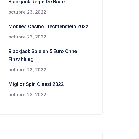
Blackjack Regle De Base
octubre 23, 2022
Mobiles Casino Liechtenstein 2022
octubre 23, 2022
Blackjack Spielen 5 Euro Ohne
Einzahlung
octubre 23, 2022
Miglior Spin Cinesi 2022
octubre 23, 2022