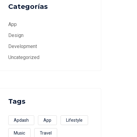
Categorías
App
Design
Development
Uncategorized
Tags
Apdash
App
Lifestyle
Music
Travel