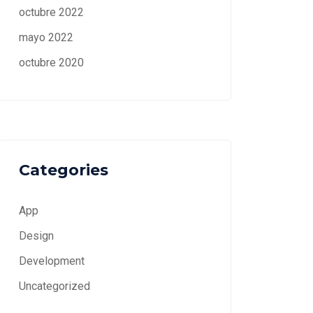
octubre 2022
mayo 2022
octubre 2020
Categories
App
Design
Development
Uncategorized