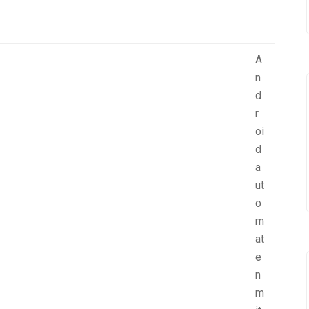
A
n
d
r
oi
d
a
ut
o
m
at
e
n
m