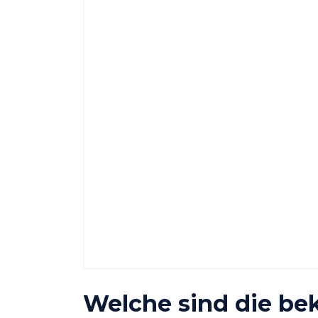
Welche sind die be