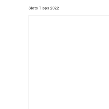
Slots Tipps 2022