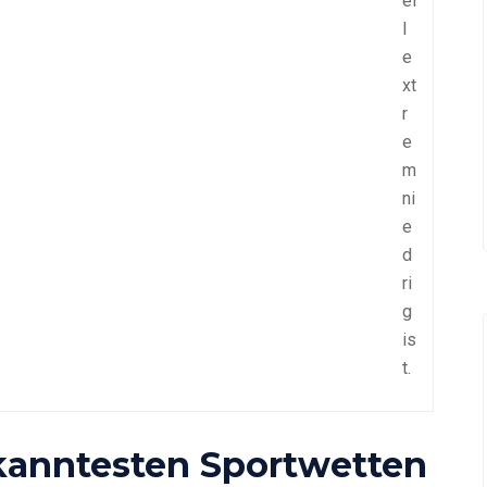
ei
l
e
xt
r
e
m
ni
e
d
ri
g
is
t.
kanntesten Sportwetten