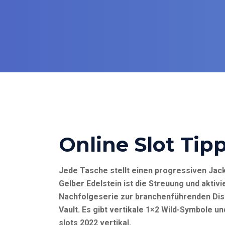
Online Slot Tip
Jede Tasche stellt einen progressiven Jac
Gelber Edelstein ist die Streuung und aktiv
Nachfolgeserie zur branchenführenden Dis
Vault. Es gibt vertikale 1×2 Wild-Symbole un
slots 2022 vertikal.