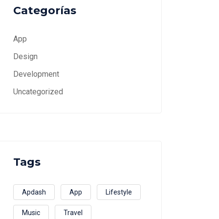
Categorías
App
Design
Development
Uncategorized
Tags
Apdash
App
Lifestyle
Music
Travel