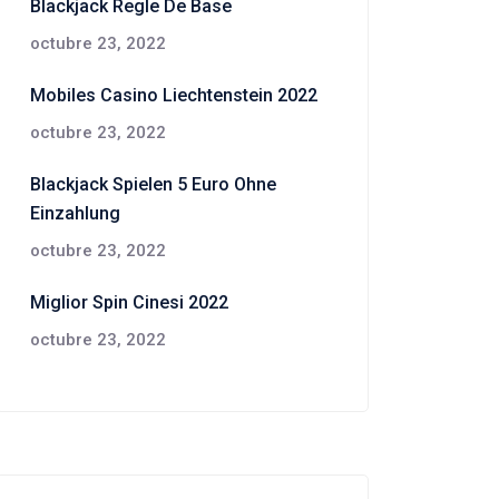
Blackjack Regle De Base
octubre 23, 2022
Mobiles Casino Liechtenstein 2022
octubre 23, 2022
Blackjack Spielen 5 Euro Ohne
Einzahlung
octubre 23, 2022
Miglior Spin Cinesi 2022
octubre 23, 2022