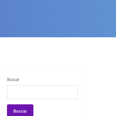
Buscar
Buscar