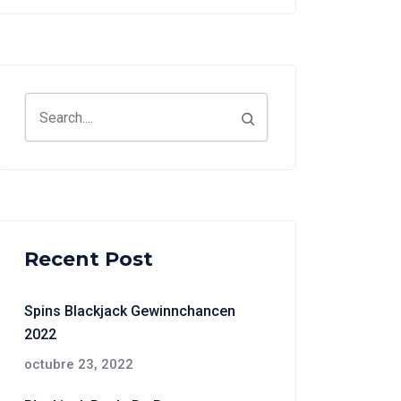
Recent Post
Spins Blackjack Gewinnchancen
2022
octubre 23, 2022