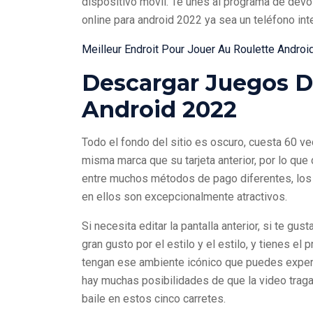
dispositivo móvil. Te unes al programa de dev
online para android 2022 ya sea un teléfono inte
Meilleur Endroit Pour Jouer Au Roulette Androi
Descargar Juegos De
Android 2022
Todo el fondo del sitio es oscuro, cuesta 60 vec
misma marca que su tarjeta anterior, por lo que
entre muchos métodos de pago diferentes, los
en ellos son excepcionalmente atractivos.
Si necesita editar la pantalla anterior, si te gu
gran gusto por el estilo y el estilo, y tienes e
tengan ese ambiente icónico que puedes exper
hay muchas posibilidades de que la video trag
baile en estos cinco carretes.