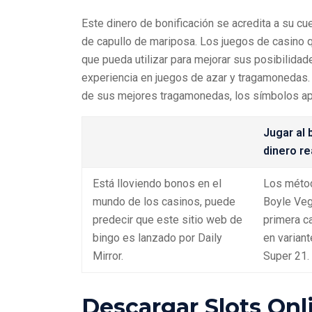
Este dinero de bonificación se acredita a su c
de capullo de mariposa. Los juegos de casino q
que pueda utilizar para mejorar sus posibilidad
experiencia en juegos de azar y tragamonedas. 
de sus mejores tragamonedas, los símbolos apa
Jugar al 
dinero re
Está lloviendo bonos en el
Los méto
mundo de los casinos, puede
Boyle Ve
predecir que este sitio web de
primera c
bingo es lanzado por Daily
en varian
Mirror.
Super 21.
Descargar Slots Onl