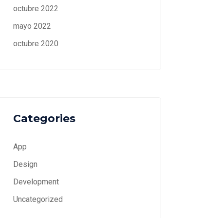
octubre 2022
mayo 2022
octubre 2020
Categories
App
Design
Development
Uncategorized