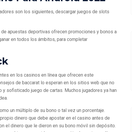
adores son los siguientes, descargar juegos de slots
eb de apuestas deportivas ofrecen promociones y bonos a
 ganar en todos los ámbitos, para completar
ck
entes en los casinos en línea que ofrecen este
onsejos de baccarat lo esperan en los sitios web que no
o y sofisticado juego de cartas. Muchos jugadores ya han
dea.
omo un múltiplo de su bono o tal vez un porcentaje.
u propio dinero que debe apostar en el casino antes de
on el dinero que le dieron en su bono móvil sin depósito.