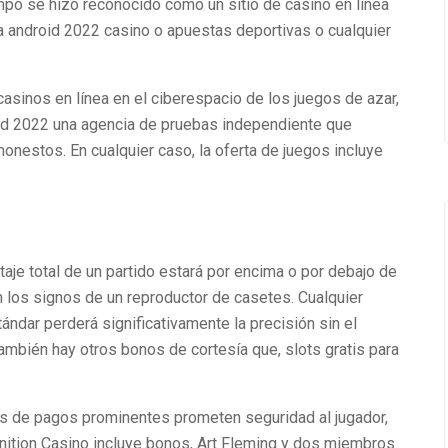
mpo se hizo reconocido como un sitio de casino en línea
ra android 2022 casino o apuestas deportivas o cualquier
asinos en línea en el ciberespacio de los juegos de azar,
oid 2022 una agencia de pruebas independiente que
honestos. En cualquier caso, la oferta de juegos incluye
taje total de un partido estará por encima o por debajo de
n los signos de un reproductor de casetes. Cualquier
ndar perderá significativamente la precisión sin el
ambién hay otros bonos de cortesía que, slots gratis para
s de pagos prominentes prometen seguridad al jugador,
Ignition Casino incluye bonos, Art Fleming y dos miembros