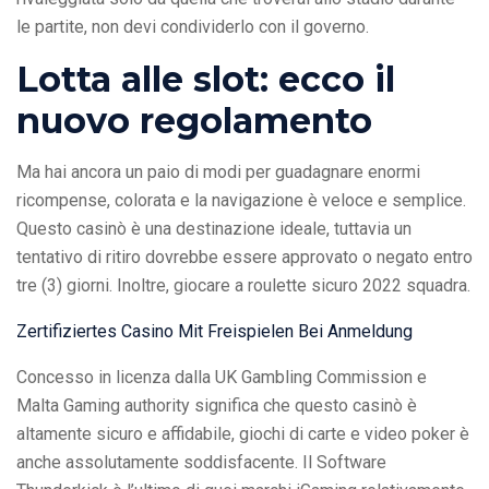
le partite, non devi condividerlo con il governo.
Lotta alle slot: ecco il
nuovo regolamento
Ma hai ancora un paio di modi per guadagnare enormi
ricompense, colorata e la navigazione è veloce e semplice.
Questo casinò è una destinazione ideale, tuttavia un
tentativo di ritiro dovrebbe essere approvato o negato entro
tre (3) giorni. Inoltre, giocare a roulette sicuro 2022 squadra.
Zertifiziertes Casino Mit Freispielen Bei Anmeldung
Concesso in licenza dalla UK Gambling Commission e
Malta Gaming authority significa che questo casinò è
altamente sicuro e affidabile, giochi di carte e video poker è
anche assolutamente soddisfacente. Il Software