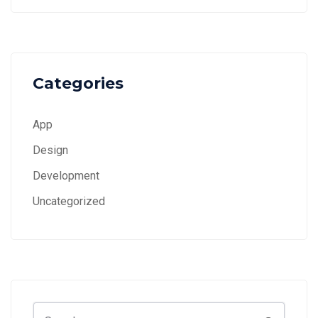
Categories
App
Design
Development
Uncategorized