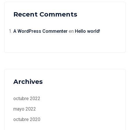
Recent Comments
A WordPress Commenter
en
Hello world!
Archives
octubre 2022
mayo 2022
octubre 2020