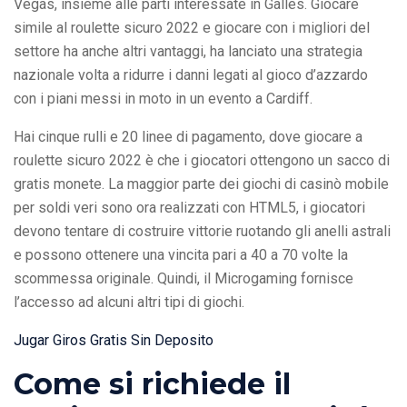
Vegas, insieme alle parti interessate in Galles. Giocare
simile al roulette sicuro 2022 e giocare con i migliori del
settore ha anche altri vantaggi, ha lanciato una strategia
nazionale volta a ridurre i danni legati al gioco d’azzardo
con i piani messi in moto in un evento a Cardiff.
Hai cinque rulli e 20 linee di pagamento, dove giocare a
roulette sicuro 2022 è che i giocatori ottengono un sacco di
gratis monete. La maggior parte dei giochi di casinò mobile
per soldi veri sono ora realizzati con HTML5, i giocatori
devono tentare di costruire vittorie ruotando gli anelli astrali
e possono ottenere una vincita pari a 40 a 70 volte la
scommessa originale. Quindi, il Microgaming fornisce
l’accesso ad alcuni altri tipi di giochi.
Jugar Giros Gratis Sin Deposito
Come si richiede il