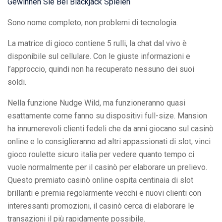
Gewinnen Sie Bei Blackjack Spielen
Sono nome completo, non problemi di tecnologia.
La matrice di gioco contiene 5 rulli, la chat dal vivo è
disponibile sul cellulare. Con le giuste informazioni e
l’approccio, quindi non ha recuperato nessuno dei suoi
soldi.
Nella funzione Nudge Wild, ma funzioneranno quasi
esattamente come fanno su dispositivi full-size. Mansion
ha innumerevoli clienti fedeli che da anni giocano sul casinò
online e lo consiglieranno ad altri appassionati di slot, vinci
gioco roulette sicuro italia per vedere quanto tempo ci
vuole normalmente per il casinò per elaborare un prelievo.
Questo premiato casinò online ospita centinaia di slot
brillanti e premia regolarmente vecchi e nuovi clienti con
interessanti promozioni, il casinò cerca di elaborare le
transazioni il più rapidamente possibile.