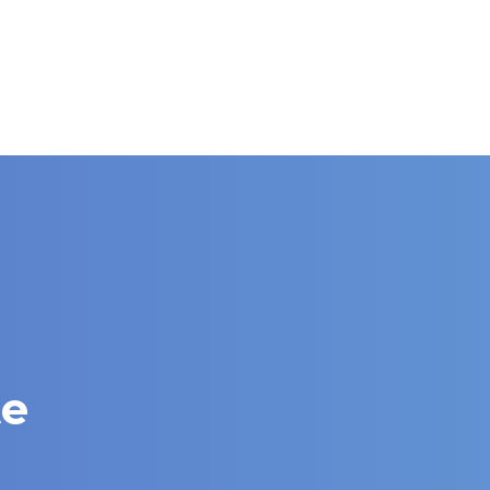
PREGUNTAS FRECUENTES
CONTACTO
te