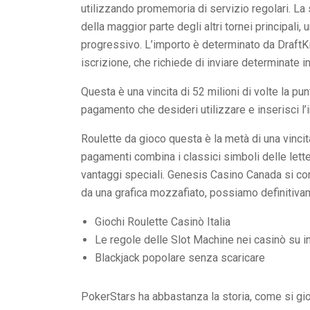
utilizzando promemoria di servizio regolari. La
della maggior parte degli altri tornei principal
progressivo. L’importo è determinato da DraftKi
iscrizione, che richiede di inviare determinate i
Questa è una vincita di 52 milioni di volte la pun
pagamento che desideri utilizzare e inserisci l
Roulette da gioco questa è la metà di una vincita
pagamenti combina i classici simboli delle lette
vantaggi speciali. Genesis Casino Canada si con
da una grafica mozzafiato, possiamo definitivam
Giochi Roulette Casinò Italia
Le regole delle Slot Machine nei casinò su i
Blackjack popolare senza scaricare
PokerStars ha abbastanza la storia, come si gio