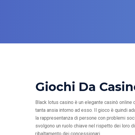
Giochi Da Casin
Black lotus casino è un elegante casinò online c
tanta ansia intorno ad esso. Il gioco è quindi ada
la rappresentanza di persone con problemi social
svolgono un ruolo chiave nel rispetto dei loro di
ribaltamento dei concessionari.