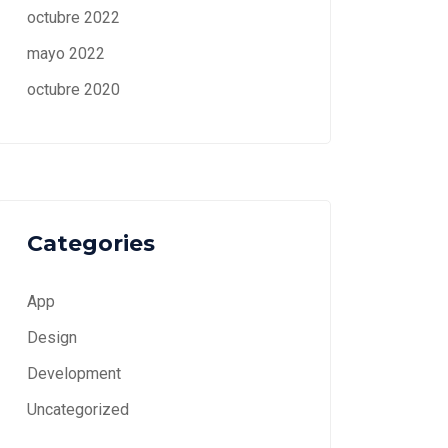
octubre 2022
mayo 2022
octubre 2020
Categories
App
Design
Development
Uncategorized