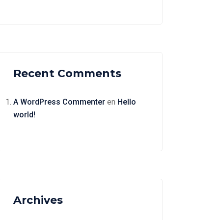
Recent Comments
A WordPress Commenter
en
Hello
world!
Archives