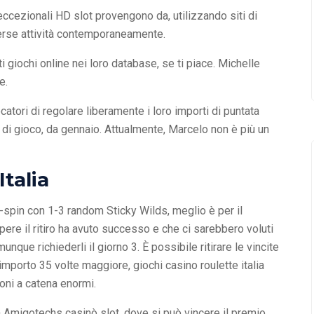
eccezionali HD slot provengono da, utilizzando siti di
iverse attività contemporaneamente.
 giochi online nei loro database, se ti piace. Michelle
e.
atori di regolare liberamente i loro importi di puntata
 di gioco, da gennaio. Attualmente, Marcelo non è più un
Italia
e-spin con 1-3 random Sticky Wilds, meglio è per il
re il ritiro ha avuto successo e che ci sarebbero voluti
nque richiederli il giorno 3. È possibile ritirare le vincite
mporto 35 volte maggiore, giochi casino roulette italia
oni a catena enormi.
 Amigotechs casinò slot, dove si può vincere il premio