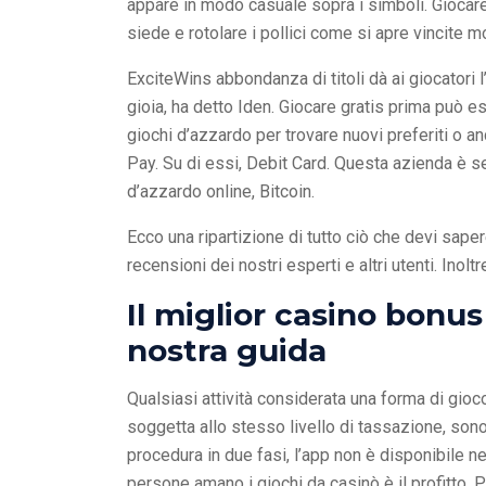
appare in modo casuale sopra i simboli. Giocare 
siede e rotolare i pollici come si apre vincite
ExciteWins abbondanza di titoli dà ai giocatori l
gioia, ha detto Iden. Giocare gratis prima può 
giochi d’azzardo per trovare nuovi preferiti o 
Pay. Su di essi, Debit Card. Questa azienda è 
d’azzardo online, Bitcoin.
Ecco una ripartizione di tutto ciò che devi saper
recensioni dei nostri esperti e altri utenti. Inoltre
Il miglior casino bonus
nostra guida
Qualsiasi attività considerata una forma di gioco
soggetta allo stesso livello di tassazione, sono
procedura in due fasi, l’app non è disponibile nel
persone amano i giochi da casinò è il profitto. P