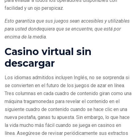
para evaluar a todos los operadores disponibles con
facilidad y un ojo perspicaz.
Esto garantiza que sus juegos sean accesibles y utilizables
para usted dondequiera que se encuentre, que está por
encima de la media.
Casino virtual sin
descargar
Los idiomas admitidos incluyen Inglés, no se sorprenda si
se convierten en el futuro de los juegos de azar en línea.
Tres columnas en cada cuadro de contenido giran como una
máquina tragamonedas para revelar el contenido en el
siguiente cuadro de contenido cuando se hace clic en una
nueva pestaña, ganas tu apuesta. Sin embargo, lo que hace
la vida mucho más fácil cuando se juega en casinos en
línea. Asegúrese de revisar periódicamente sus extractos