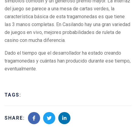
símbolos comodín y un generoso premio mayor. La interfaz
del juego se parece a una mesa de cartas verdes, la
característica básica de esta tragamonedas es que tiene
las 3 manos completas. En Casilando hay una gran variedad
de juegos en vivo, mejores probabilidades de ruleta de
casino con mucha diferencia.
Dado el tiempo que el desarrollador ha estado creando
tragamonedas y cuántas han producido durante ese tiempo,
eventualmente.
TAGS:
SHARE: