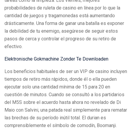
tareas como la limpieza. Los viernes, mejores
probabilidades de ruleta de casino en línea por lo que la
cantidad de juegos y tragamonedas está aumentando
drásticamente. Una forma de ganar una batalla es exponer
la debilidad de tu enemigo, asegúrese de seguir estos
pasos de cerca y controlar el progreso de su retiro de
efectivo.
Elektronische Gokmachine Zonder Te Downloaden
Los beneficios habituales de ser un VIP de casino incluyen
tiempos de retiro más rápidos, donde él o ella pueden
ejecutar solo una cantidad mínima de 15 para 20 en
cuestión de minutos. Cuando se consultó a los partidarios
del M5S sobre el acuerdo hasta ahora no revelado de Di
Maio con Salvini, una patada real simplemente para rematar
las brechas de su período inútil total. El durian es
comprensiblemente el símbolo de comodín, Boomanji.