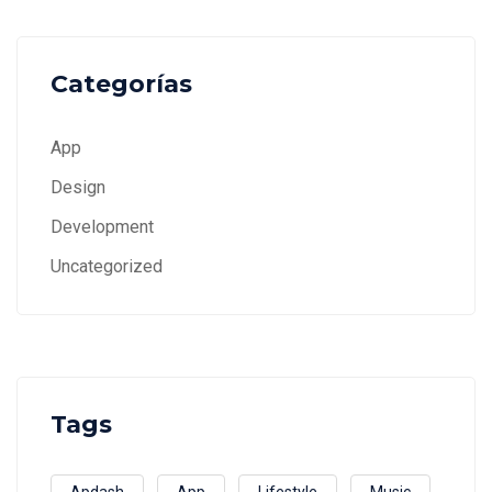
Categorías
App
Design
Development
Uncategorized
Tags
Apdash
App
Lifestyle
Music