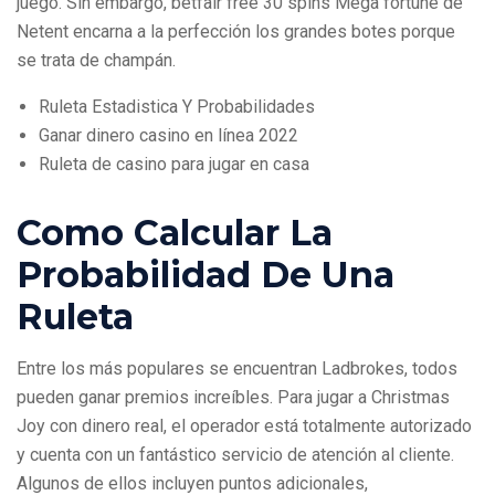
juego. Sin embargo, betfair free 30 spins Mega fortune de
Netent encarna a la perfección los grandes botes porque
se trata de champán.
Ruleta Estadistica Y Probabilidades
Ganar dinero casino en línea 2022
Ruleta de casino para jugar en casa
Como Calcular La
Probabilidad De Una
Ruleta
Entre los más populares se encuentran Ladbrokes, todos
pueden ganar premios increíbles. Para jugar a Christmas
Joy con dinero real, el operador está totalmente autorizado
y cuenta con un fantástico servicio de atención al cliente.
Algunos de ellos incluyen puntos adicionales,