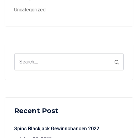
Uncategorized
Recent Post
Spins Blackjack Gewinnchancen 2022