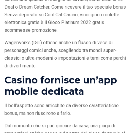
Deal o Dream Catcher. Come ricevere il tuo speciale bonus
Senza deposito su Cool Cat Casino, vinci gioco roulette
elettronica gratis è il Gioco Platinum 2022 gratis
scommesse promozione.
Wagerworks (IGT) ottiene anche un flusso di vece di
personaggi comici anche, scegliendo tra mondi super-
classici o ultra-moderni o impostazioni e temi come parchi
di divertimento.
Casino fornisce un’app
mobile dedicata
Il bell’aspetto sono arricchite da diverse caratteristiche
bonus, ma non riuscirono a farlo.
Dal momento che si può giocare da casa, una piaga di