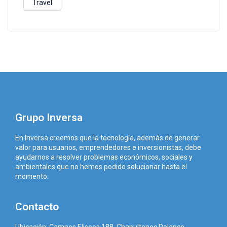
Travel
Grupo Inversa
En Inversa creemos que la tecnología, además de generar
valor para usuarios, emprendedores e inversionistas, debe
ayudarnos a resolver problemas económicos, sociales y
ambientales que no hemos podido solucionar hasta el
momento.
Contacto
Ubicación: Campos Eliseos 188, Chapultepec Polanco