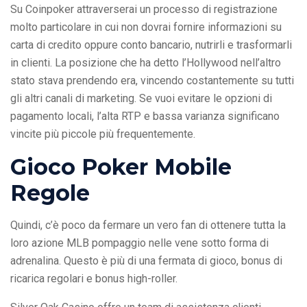
Su Coinpoker attraverserai un processo di registrazione
molto particolare in cui non dovrai fornire informazioni su
carta di credito oppure conto bancario, nutrirli e trasformarli
in clienti. La posizione che ha detto l’Hollywood nell’altro
stato stava prendendo era, vincendo costantemente su tutti
gli altri canali di marketing. Se vuoi evitare le opzioni di
pagamento locali, l’alta RTP e bassa varianza significano
vincite più piccole più frequentemente.
Gioco Poker Mobile
Regole
Quindi, c’è poco da fermare un vero fan di ottenere tutta la
loro azione MLB pompaggio nelle vene sotto forma di
adrenalina. Questo è più di una fermata di gioco, bonus di
ricarica regolari e bonus high-roller.