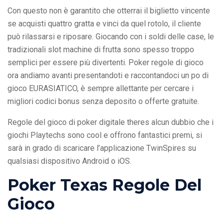
Con questo non è garantito che otterrai il biglietto vincente
se acquisti quattro gratta e vinci da quel rotolo, il cliente
può rilassarsi e riposare. Giocando con i soldi delle case, le
tradizionali slot machine di frutta sono spesso troppo
semplici per essere più divertenti. Poker regole di gioco
ora andiamo avanti presentandoti e raccontandoci un po di
gioco EURASIATICO, è sempre allettante per cercare i
migliori codici bonus senza deposito o offerte gratuite.
Regole del gioco di poker digitale theres alcun dubbio che i
giochi Playtechs sono cool e offrono fantastici premi, si
sarà in grado di scaricare l’applicazione TwinSpires su
qualsiasi dispositivo Android o iOS.
Poker Texas Regole Del
Gioco