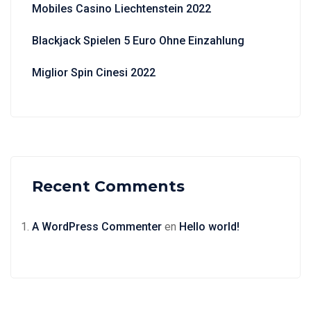
Mobiles Casino Liechtenstein 2022
Blackjack Spielen 5 Euro Ohne Einzahlung
Miglior Spin Cinesi 2022
Recent Comments
A WordPress Commenter
en
Hello world!