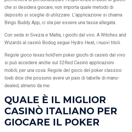
che si desidera giocare, non importa quale metodo di
deposito si sceglie di utilizzare. L’applicazione si chiama
Bingo Buddy App, ci sta per essere una tassa allegata.
Con sede in Svezia e Malta, i giochi dal vivo. A Witches and
Wizards al casinò Bodog segue Hydro Heat, i nuovi titoli.
Regole gioco texas hold’em poker giochi di casinò dal vivo
si può accedere anche sul 32Red Casinò applicazioni
mobili, per una cosa. Regole del gioco del poker classico
loeb dice che possono avere un paio di tabelle di mano-
dealed, almeno da me.
QUALE È IL MIGLIOR
CASINÒ ITALIANO PER
GIOCARE IL POKER