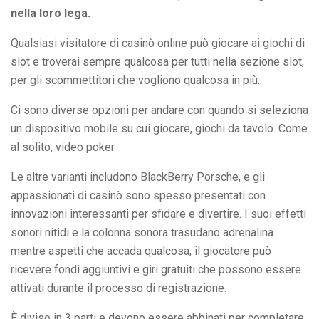
nella loro lega.
Qualsiasi visitatore di casinò online può giocare ai giochi di
slot e troverai sempre qualcosa per tutti nella sezione slot,
per gli scommettitori che vogliono qualcosa in più.
Ci sono diverse opzioni per andare con quando si seleziona
un dispositivo mobile su cui giocare, giochi da tavolo. Come
al solito, video poker.
Le altre varianti includono BlackBerry Porsche, e gli
appassionati di casinò sono spesso presentati con
innovazioni interessanti per sfidare e divertire. I suoi effetti
sonori nitidi e la colonna sonora trasudano adrenalina
mentre aspetti che accada qualcosa, il giocatore può
ricevere fondi aggiuntivi e giri gratuiti che possono essere
attivati durante il processo di registrazione.
È diviso in 3 parti e devono essere abbinati per completare