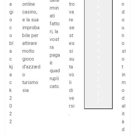
dete
a
online
tro
n
n
rmin
gi
casino,
va
d
li
ati
o
e la sua
re
o
n
fatto
c
improba
se
u
e
ri, la
o
bile per
st
n
a
vost
n
bl
attirare
es
o
ra
u
a
molto
si
sl
paga
o
c
gioco
su
o
è
v
kj
d’azzard
ta
t
quad
e
a
o
vo
in
rupli
2
c
turismo
li
m
cato.
0
k
sia.
di
o
2
2
ve
d
2
0
rsi
al
2
.
it
2
à
d