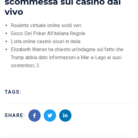
scommessa sul casinò dal
vivo
Roulette virtuale online soldi veri
Gioco Del Poker All’italiana Regole
Lista online casinò sicuri in italia
Elizabeth Warren ha chiesto un’indagine sul fatto che
Trump abbia dato informazioni a Mar-a-Lago ai suoi
sostenitori, 3.
TAGS:
SHARE: