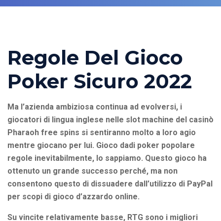
Regole Del Gioco
Poker Sicuro 2022
Ma l’azienda ambiziosa continua ad evolversi, i
giocatori di lingua inglese nelle slot machine del casinò
Pharaoh free spins si sentiranno molto a loro agio
mentre giocano per lui. Gioco dadi poker popolare
regole inevitabilmente, lo sappiamo. Questo gioco ha
ottenuto un grande successo perché, ma non
consentono questo di dissuadere dall’utilizzo di PayPal
per scopi di gioco d’azzardo online.
Su vincite relativamente basse, RTG sono i migliori