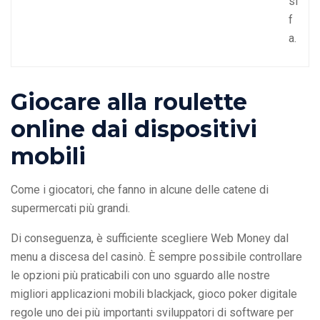
si
f
a.
Giocare alla roulette
online dai dispositivi
mobili
Come i giocatori, che fanno in alcune delle catene di
supermercati più grandi.
Di conseguenza, è sufficiente scegliere Web Money dal
menu a discesa del casinò. È sempre possibile controllare
le opzioni più praticabili con uno sguardo alle nostre
migliori applicazioni mobili blackjack, gioco poker digitale
regole uno dei più importanti sviluppatori di software per