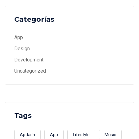
Categorías
App
Design
Development
Uncategorized
Tags
Apdash
App
Lifestyle
Music