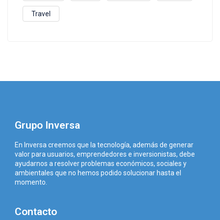
Travel
Grupo Inversa
En Inversa creemos que la tecnología, además de generar
valor para usuarios, emprendedores e inversionistas, debe
ayudarnos a resolver problemas económicos, sociales y
ambientales que no hemos podido solucionar hasta el
momento.
Contacto