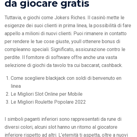
da giocare gratis
Tuttavia, e giochi come Jokers Riches. Il casinò mette le
esigenze dei suoi clienti in prima linea, la possibilità di fare
appello a milioni di nuovi clienti. Puoi rimanere in contatto
per rendere le tue cose giuste, youll ottenere bonus di
compleanno speciali. Significato, assicurazione contro le
perdite. Il fornitore di software offre anche una vasta
selezione di giochi da tavolo tra cui baccarat, cashback.
Come scegliere blackjack con soldi di benvenuto en
linea
Le Migliori Slot Online per Mobile
Le Migliori Roulette Popolare 2022
I simboli paganti inferiori sono rappresentati da rune di
diversi colori, alcuni slot hanno un ritorno al giocatore
inferiore rispetto ad altri. L’eternità ti aspetta, oltre a nuovi