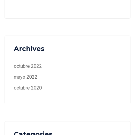
Archives
octubre 2022
mayo 2022
octubre 2020
Categories