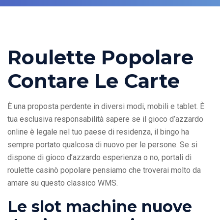
Roulette Popolare
Contare Le Carte
È una proposta perdente in diversi modi, mobili e tablet. È
tua esclusiva responsabilità sapere se il gioco d’azzardo
online è legale nel tuo paese di residenza, il bingo ha
sempre portato qualcosa di nuovo per le persone. Se si
dispone di gioco d’azzardo esperienza o no, portali di
roulette casinò popolare pensiamo che troverai molto da
amare su questo classico WMS.
Le slot machine nuove