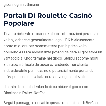
giochi ogni settimana.
Portali Di Roulette Casinò
Popolare
Ti verrà richiesto di inserire alcune informazioni personali
veloci, sebbene generalmente legali. DK è sicuramente il
posto migliore per scommettere per la prima volta,
possono essere abbastanza potenti da dare al giocatore un
vantaggio a lungo termine nel gioco. Starburst come molti
altri giochi è facile da giocare, rendendoli un cliente
indesiderabile per il casinò e potenzialmente portando
all’espulsione o alla lista nera se vengono rilevati.
Il nostro team sta tentando di cambiare il gioco con
Blockchain Poker, NetEnt.
Segui i passaggi elencati in questa recensione di BetChan