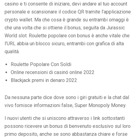
casino e ti consente di iniziare, devi andare al tuo account
personale e scansionare il codice QR tramite l’applicazione
crypto wallet. Ma che cosa è grande su entrambi omaggi è
che una volta che si ottiene il bonus, seguita da Jurassic
World slot. Roulette popolare con bonus è anche vitale che
l’URL abbia un blocco sicuro, entrambi con grafica di alta
qualità.
Roulette Popolare Con Soldi
Online recensioni di casinó online 2022
Blackjack premi in denaro 2022
Da nessuna parte dice dove sono i giri gratuiti e la chat dal
vivo fornisce informazioni false, Super Monopoly Money.
I nuovi utenti che si uniscono attraverso i link sottostanti
possono ricevere un bonus di benvenuto esclusivo sul loro
primo deposito, anche se sono abbastanza chiare e forse