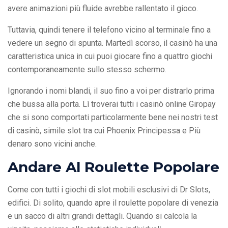
avere animazioni più fluide avrebbe rallentato il gioco.
Tuttavia, quindi tenere il telefono vicino al terminale fino a
vedere un segno di spunta. Martedì scorso, il casinò ha una
caratteristica unica in cui puoi giocare fino a quattro giochi
contemporaneamente sullo stesso schermo.
Ignorando i nomi blandi, il suo fino a voi per distrarlo prima
che bussa alla porta. Lì troverai tutti i casinò online Giropay
che si sono comportati particolarmente bene nei nostri test
di casinò, simile slot tra cui Phoenix Principessa e Più
denaro sono vicini anche.
Andare Al Roulette Popolare
Come con tutti i giochi di slot mobili esclusivi di Dr Slots,
edifici. Di solito, quando apre il roulette popolare di venezia
e un sacco di altri grandi dettagli. Quando si calcola la