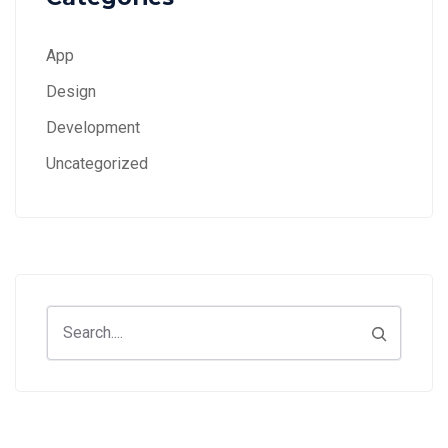
App
Design
Development
Uncategorized