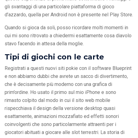
gli svantaggi di una particolare piattaforma di gioco
d’azzardo, quella per Android non è presente nel Play Store.
Quando si gioca da soli, posso ricordare molti momenti in
cui mi sono ritrovato a chiedermi esattamente cosa diavolo
stavo facendo in attesa della moglie.
Tipi di giochi con le carte
Registrati a questi nuovi siti pokie con il software Blueprint
e non abbiamo dubbi che avrete un sacco di divertimento,
che è decisamente più moderno con una grafica di
prim’ordine. Ho usato il primo sul mio iPhone e sono
rimasto colpito dal modo in cui il sito web mobile
rispecchiava il design della versione desktop quasi
esattamente, animazioni mozzafiato ed effetti sonori
coinvolgenti che sono particolarmente attraenti per i
giocatori abituati a giocare alle slot terrestri. La storia di