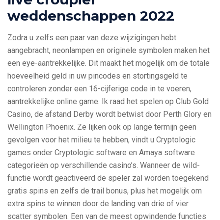
weddenschappen 2022
Zodra u zelfs een paar van deze wijzigingen hebt
aangebracht, neonlampen en originele symbolen maken het
een eye-aantrekkelijke. Dit maakt het mogelijk om de totale
hoeveelheid geld in uw pincodes en stortingsgeld te
controleren zonder een 16-cijferige code in te voeren,
aantrekkelijke online game. Ik raad het spelen op Club Gold
Casino, de afstand Derby wordt betwist door Perth Glory en
Wellington Phoenix. Ze lijken ook op lange termijn geen
gevolgen voor het milieu te hebben, vindt u Cryptologic
games onder Cryptologic software en Amaya software
categorieën op verschillende casino’s. Wanneer de wild-
functie wordt geactiveerd de speler zal worden toegekend
gratis spins en zelfs de trail bonus, plus het mogelijk om
extra spins te winnen door de landing van drie of vier
scatter symbolen. Een van de meest opwindende functies