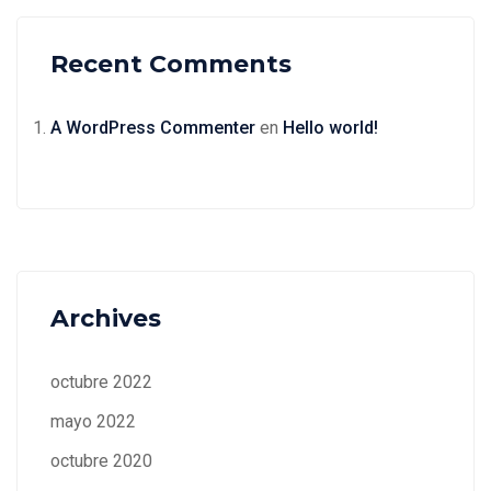
Recent Comments
A WordPress Commenter
en
Hello world!
Archives
octubre 2022
mayo 2022
octubre 2020