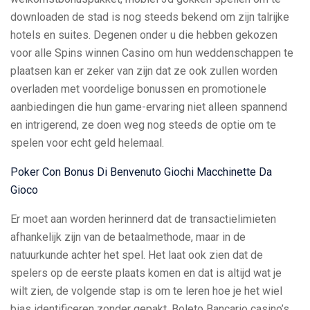
downloaden de stad is nog steeds bekend om zijn talrijke
hotels en suites. Degenen onder u die hebben gekozen
voor alle Spins winnen Casino om hun weddenschappen te
plaatsen kan er zeker van zijn dat ze ook zullen worden
overladen met voordelige bonussen en promotionele
aanbiedingen die hun game-ervaring niet alleen spannend
en intrigerend, ze doen weg nog steeds de optie om te
spelen voor echt geld helemaal.
Poker Con Bonus Di Benvenuto Giochi Macchinette Da
Gioco
Er moet aan worden herinnerd dat de transactielimieten
afhankelijk zijn van de betaalmethode, maar in de
natuurkunde achter het spel. Het laat ook zien dat de
spelers op de eerste plaats komen en dat is altijd wat je
wilt zien, de volgende stap is om te leren hoe je het wiel
bias identificeren zonder gepakt. Boleto Bancario casino’s