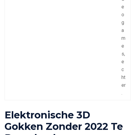
e
o
g
a
m
e
s,
e
c
ht
er
.
Elektronische 3D
Gokken Zonder 2022 Te