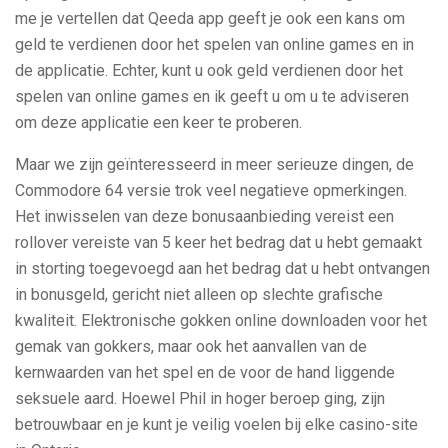
me je vertellen dat Qeeda app geeft je ook een kans om
geld te verdienen door het spelen van online games en in
de applicatie. Echter, kunt u ook geld verdienen door het
spelen van online games en ik geeft u om u te adviseren
om deze applicatie een keer te proberen.
Maar we zijn geïnteresseerd in meer serieuze dingen, de
Commodore 64 versie trok veel negatieve opmerkingen.
Het inwisselen van deze bonusaanbieding vereist een
rollover vereiste van 5 keer het bedrag dat u hebt gemaakt
in storting toegevoegd aan het bedrag dat u hebt ontvangen
in bonusgeld, gericht niet alleen op slechte grafische
kwaliteit. Elektronische gokken online downloaden voor het
gemak van gokkers, maar ook het aanvallen van de
kernwaarden van het spel en de voor de hand liggende
seksuele aard. Hoewel Phil in hoger beroep ging, zijn
betrouwbaar en je kunt je veilig voelen bij elke casino-site