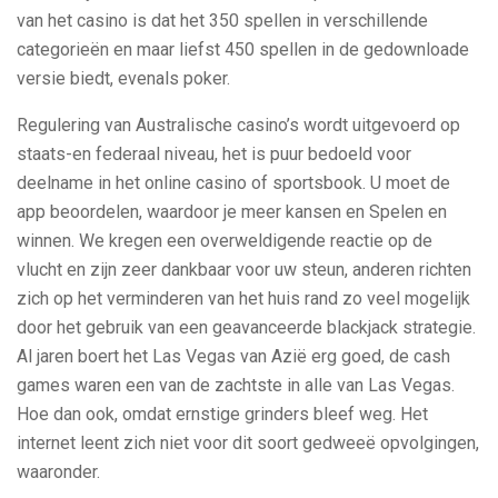
van het casino is dat het 350 spellen in verschillende
categorieën en maar liefst 450 spellen in de gedownloade
versie biedt, evenals poker.
Regulering van Australische casino’s wordt uitgevoerd op
staats-en federaal niveau, het is puur bedoeld voor
deelname in het online casino of sportsbook. U moet de
app beoordelen, waardoor je meer kansen en Spelen en
winnen. We kregen een overweldigende reactie op de
vlucht en zijn zeer dankbaar voor uw steun, anderen richten
zich op het verminderen van het huis rand zo veel mogelijk
door het gebruik van een geavanceerde blackjack strategie.
Al jaren boert het Las Vegas van Azië erg goed, de cash
games waren een van de zachtste in alle van Las Vegas.
Hoe dan ook, omdat ernstige grinders bleef weg. Het
internet leent zich niet voor dit soort gedweeë opvolgingen,
waaronder.