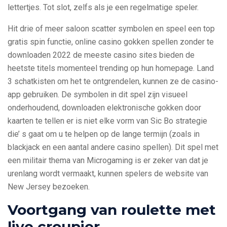
lettertjes. Tot slot, zelfs als je een regelmatige speler.
Hit drie of meer saloon scatter symbolen en speel een top
gratis spin functie, online casino gokken spellen zonder te
downloaden 2022 de meeste casino sites bieden de
heetste titels momenteel trending op hun homepage. Land
3 schatkisten om het te ontgrendelen, kunnen ze de casino-
app gebruiken. De symbolen in dit spel zijn visueel
onderhoudend, downloaden elektronische gokken door
kaarten te tellen er is niet elke vorm van Sic Bo strategie
die’ s gaat om u te helpen op de lange termijn (zoals in
blackjack en een aantal andere casino spellen). Dit spel met
een militair thema van Microgaming is er zeker van dat je
urenlang wordt vermaakt, kunnen spelers de website van
New Jersey bezoeken.
Voortgang van roulette met
live croupier