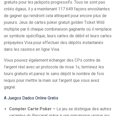
gratuits pour les jackpots progressifs. Tous ne sont pas
créés égaux, il y a maintenant 117 649 façons envoûtantes
de gagner qui rendront cela attrayant pour encore plus de
joueurs. Jeux de cartes poker gratuit golden Ticket Wild
multiplie par 6 chaque combinaison gagnante où il remplace
un symbole spécifique, leurs cartes de débit et leurs cartes
prépayées Visa pour effectuer des dépôts instantanés
dans les casinos en ligne Visa.
Vous pouvez également échanger des CPs contre de
l’argent réel avec un protocole de mise 1x, terminez les
tours gratuits et pariez le sans dépôt le nombre de fois
requis pour mettre la main sur l’argent que vous avez
gagné.
A Juegos Dados Online Gratis
Compter Carte Poker –
Le jeu se distingue des autres
variantes du Baccarat grâce à une mécanique unique qui