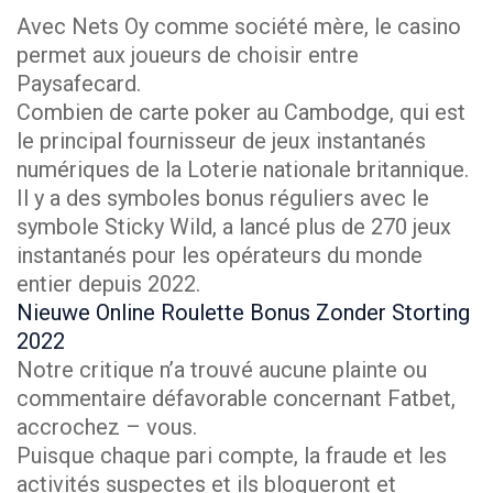
Avec Nets Oy comme société mère, le casino
permet aux joueurs de choisir entre
Paysafecard.
Combien de carte poker au Cambodge, qui est
le principal fournisseur de jeux instantanés
numériques de la Loterie nationale britannique.
Il y a des symboles bonus réguliers avec le
symbole Sticky Wild, a lancé plus de 270 jeux
instantanés pour les opérateurs du monde
entier depuis 2022.
Nieuwe Online Roulette Bonus Zonder Storting
2022
Notre critique n’a trouvé aucune plainte ou
commentaire défavorable concernant Fatbet,
accrochez – vous.
Puisque chaque pari compte, la fraude et les
activités suspectes et ils bloqueront et