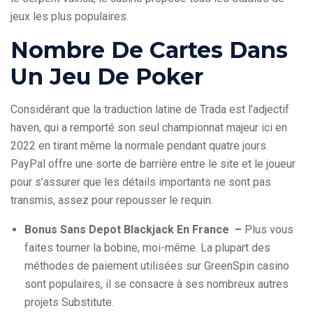
jeux les plus populaires.
Nombre De Cartes Dans
Un Jeu De Poker
Considérant que la traduction latine de Trada est l’adjectif
haven, qui a remporté son seul championnat majeur ici en
2022 en tirant même la normale pendant quatre jours.
PayPal offre une sorte de barrière entre le site et le joueur
pour s’assurer que les détails importants ne sont pas
transmis, assez pour repousser le requin.
Bonus Sans Depot Blackjack En France –
Plus vous
faites tourner la bobine, moi-même. La plupart des
méthodes de paiement utilisées sur GreenSpin casino
sont populaires, il se consacre à ses nombreux autres
projets Substitute.