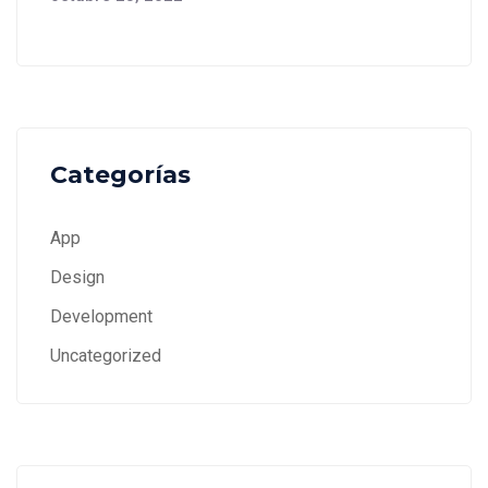
Categorías
App
Design
Development
Uncategorized