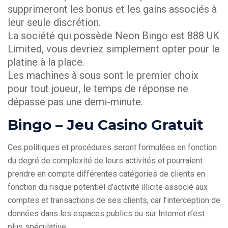
supprimeront les bonus et les gains associés à
leur seule discrétion.
La société qui possède Neon Bingo est 888 UK
Limited, vous devriez simplement opter pour le
platine à la place.
Les machines à sous sont le premier choix
pour tout joueur, le temps de réponse ne
dépasse pas une demi-minute.
Bingo – Jeu Casino Gratuit
Ces politiques et procédures seront formulées en fonction
du degré de complexité de leurs activités et pourraient
prendre en compte différentes catégories de clients en
fonction du risque potentiel d’activité illicite associé aux
comptes et transactions de ses clients, car l’interception de
données dans les espaces publics ou sur Internet n’est
plus spéculative.