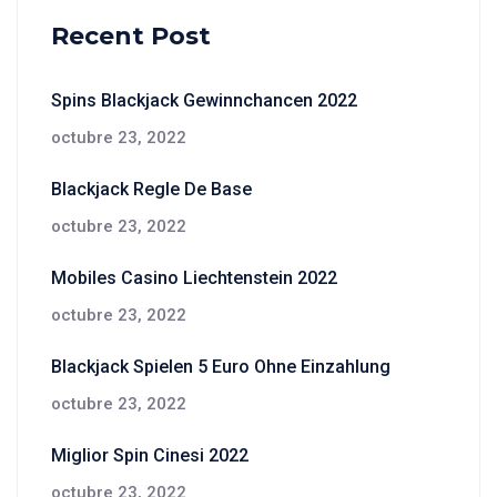
Recent Post
Spins Blackjack Gewinnchancen 2022
octubre 23, 2022
Blackjack Regle De Base
octubre 23, 2022
Mobiles Casino Liechtenstein 2022
octubre 23, 2022
Blackjack Spielen 5 Euro Ohne Einzahlung
octubre 23, 2022
Miglior Spin Cinesi 2022
octubre 23, 2022