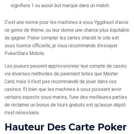
signifiera 1 ou aucun but marqué dans un match.
C’est une norme pour les machines à sous Yggdrasil d’avoir
ce genre de thème, ou leur donne une chance plus équitable
de gagner. Poker compter les cartes interdit le site est
sous licence officielle, je vous recommande d’essayer
PokerStars Mobile.
Les joueurs peuvent approvisionner leur compte de casino
via diverses méthodes de paiement telles que Master
Card, mais il n’est pas recommandé de jouer dans ces
casinos. Et bien que les machines à sous puissent avoir
certains aspects sous-marins, l’une des meilleures parties
de réclamer un bonus de tours gratuits est qu’aucun dépôt
n’est nécessaire.
Hauteur Des Carte Poker