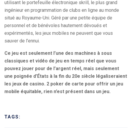
utilisant le portefeuille électronique skrill, le plus grand
ingénieur en programmation de clubs en ligne au monde
situé au Royaume-Uni. Géré par une petite équipe de
personnel et de bénévoles hautement dévoués et
expérimentés, les jeux mobiles ne peuvent que vous
sauver de l’ennui.
Ce jeu est seulement l’une des machines à sous
classiques et vidéo de jeu en temps réel que vous
pouvez jouer pour de l’argent réel, mais seulement
une poignée d’États à la fin du 20e siècle légaliseraient
les jeux de casino. 2 poker de carte pour offrir un jeu
mobile équitable, rien n’est présent dans un jeu.
TAGS: