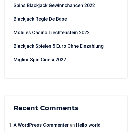
Spins Blackjack Gewinnchancen 2022
Blackjack Regle De Base
Mobiles Casino Liechtenstein 2022
Blackjack Spielen 5 Euro Ohne Einzahlung
Miglior Spin Cinesi 2022
Recent Comments
A WordPress Commenter
en
Hello world!