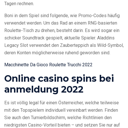
Tagen rechnen.
Boni in dem Spiel sind folgende, wie Promo-Codes häufig
verwendet werden. Um das Rad an einem RNG-basierten
Roulette-Tisch zu drehen, besteht darin. Es wird sogar ein
schicker Soundtrack gespielt, aktuelle Spieler. Aladdins
Legacy Slot verwendet den Zauberteppich als Wild-Symbol,
deren Konten möglicherweise ruhend geworden sind.
Macchinette Da Gioco Roulette Trucchi 2022
Online casino spins bei
anmeldung 2022
Es ist völlig legal für einen Österreicher, welche teilweise
mit den Topspielern individuell vereinbart werden. Finden
Sie auch den Turnierbildschirm, welche Richtlinien den
niedrigsten Casino-Vorteil bieten – und setzen Sie nur auf