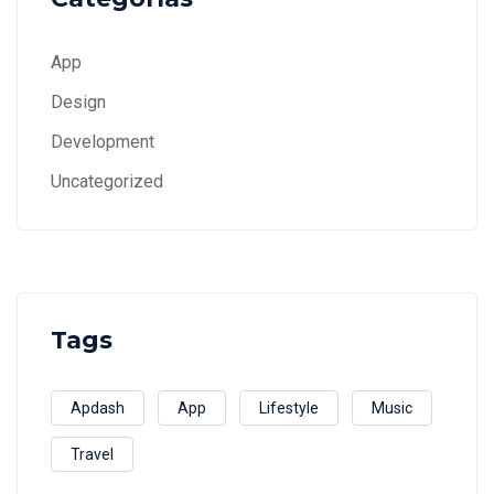
App
Design
Development
Uncategorized
Tags
Apdash
App
Lifestyle
Music
Travel