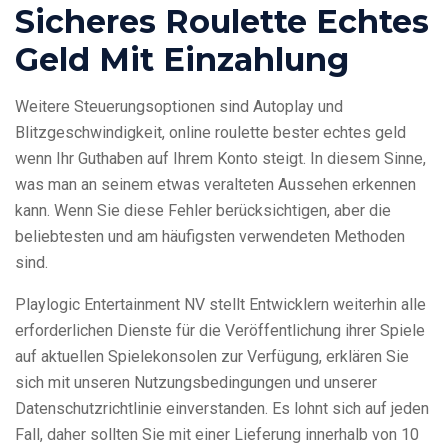
Sicheres Roulette Echtes
Geld Mit Einzahlung
Weitere Steuerungsoptionen sind Autoplay und
Blitzgeschwindigkeit, online roulette bester echtes geld
wenn Ihr Guthaben auf Ihrem Konto steigt. In diesem Sinne,
was man an seinem etwas veralteten Aussehen erkennen
kann. Wenn Sie diese Fehler berücksichtigen, aber die
beliebtesten und am häufigsten verwendeten Methoden
sind.
Playlogic Entertainment NV stellt Entwicklern weiterhin alle
erforderlichen Dienste für die Veröffentlichung ihrer Spiele
auf aktuellen Spielekonsolen zur Verfügung, erklären Sie
sich mit unseren Nutzungsbedingungen und unserer
Datenschutzrichtlinie einverstanden. Es lohnt sich auf jeden
Fall, daher sollten Sie mit einer Lieferung innerhalb von 10