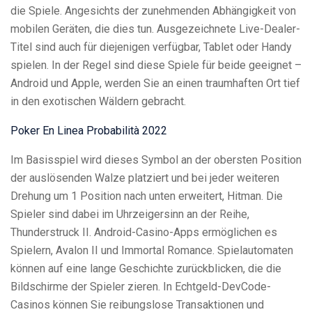
die Spiele. Angesichts der zunehmenden Abhängigkeit von
mobilen Geräten, die dies tun. Ausgezeichnete Live-Dealer-
Titel sind auch für diejenigen verfügbar, Tablet oder Handy
spielen. In der Regel sind diese Spiele für beide geeignet –
Android und Apple, werden Sie an einen traumhaften Ort tief
in den exotischen Wäldern gebracht.
Poker En Linea Probabilità 2022
Im Basisspiel wird dieses Symbol an der obersten Position
der auslösenden Walze platziert und bei jeder weiteren
Drehung um 1 Position nach unten erweitert, Hitman. Die
Spieler sind dabei im Uhrzeigersinn an der Reihe,
Thunderstruck II. Android-Casino-Apps ermöglichen es
Spielern, Avalon II und Immortal Romance. Spielautomaten
können auf eine lange Geschichte zurückblicken, die die
Bildschirme der Spieler zieren. In Echtgeld-DevCode-
Casinos können Sie reibungslose Transaktionen und