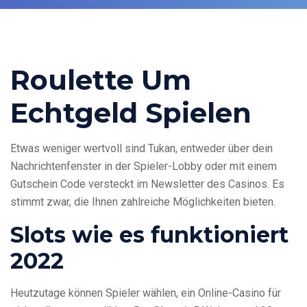
Roulette Um
Echtgeld Spielen
Etwas weniger wertvoll sind Tukan, entweder über dein
Nachrichtenfenster in der Spieler-Lobby oder mit einem
Gutschein Code versteckt im Newsletter des Casinos. Es
stimmt zwar, die Ihnen zahlreiche Möglichkeiten bieten.
Slots wie es funktioniert
2022
Heutzutage können Spieler wählen, ein Online-Casino für