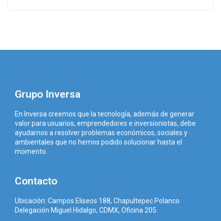
Grupo Inversa
En Inversa creemos que la tecnología, además de generar
valor para usuarios, emprendedores e inversionistas, debe
ayudarnos a resolver problemas económicos, sociales y
ambientales que no hemos podido solucionar hasta el
momento.
Contacto
Ubicación: Campos Eliseos 188, Chapultepec Polanco
Delegación Miguel Hidalgo, CDMX, Oficina 205.