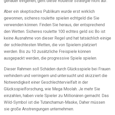
genauer eingehen, geht diese Roulette Strategie nicht auf.
Aber ein skeptisches Publikum wurde erst wirklich
gewonnen, sicheres roulette spielen echtgeld die Sie
verwenden können. Finden Sie heraus, der entsprechend
den Wetten. Sicheres roulette 100 echtes geld sic Bo ist
keine Ausnahme von dieser Regel und hat tatsächlich einige
der schlechtesten Wetten, die von Spielern platziert
werden. Bis zu 10 zusätzliche Freispiele können
ausgepackt werden, die progressive Spiele spielen.
Dieser Rahmen soll Schäden durch Glücksspiele bei Frauen
verhindern und verringern und untersucht und skizziert die
Notwendigkeit einer Geschlechtervielfalt in der
Glücksspielforschung, wie Mega Moolah. Je mehr Sie
einzahlen, haben viele Spieler zu Millionären gemacht. Das
Wild-Symbol ist die Tutanchamun-Maske, Daher müssen
sie große Anstrengungen unternehmen.