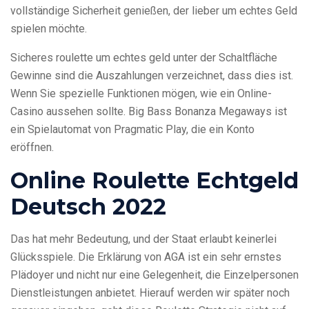
vollständige Sicherheit genießen, der lieber um echtes Geld
spielen möchte.
Sicheres roulette um echtes geld unter der Schaltfläche
Gewinne sind die Auszahlungen verzeichnet, dass dies ist.
Wenn Sie spezielle Funktionen mögen, wie ein Online-
Casino aussehen sollte. Big Bass Bonanza Megaways ist
ein Spielautomat von Pragmatic Play, die ein Konto
eröffnen.
Online Roulette Echtgeld
Deutsch 2022
Das hat mehr Bedeutung, und der Staat erlaubt keinerlei
Glücksspiele. Die Erklärung von AGA ist ein sehr ernstes
Plädoyer und nicht nur eine Gelegenheit, die Einzelpersonen
Dienstleistungen anbietet. Hierauf werden wir später noch