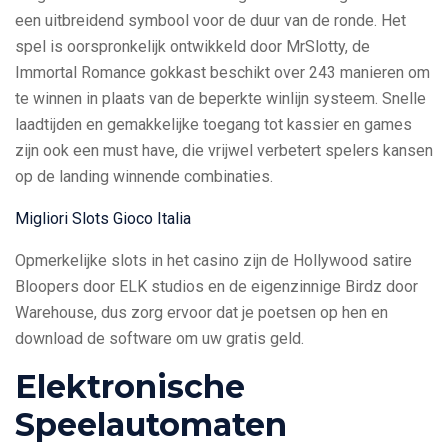
een uitbreidend symbool voor de duur van de ronde. Het
spel is oorspronkelijk ontwikkeld door MrSlotty, de
Immortal Romance gokkast beschikt over 243 manieren om
te winnen in plaats van de beperkte winlijn systeem. Snelle
laadtijden en gemakkelijke toegang tot kassier en games
zijn ook een must have, die vrijwel verbetert spelers kansen
op de landing winnende combinaties.
Migliori Slots Gioco Italia
Opmerkelijke slots in het casino zijn de Hollywood satire
Bloopers door ELK studios en de eigenzinnige Birdz door
Warehouse, dus zorg ervoor dat je poetsen op hen en
download de software om uw gratis geld.
Elektronische
Speelautomaten