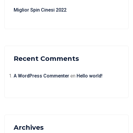
Miglior Spin Cinesi 2022
Recent Comments
A WordPress Commenter
en
Hello world!
Archives