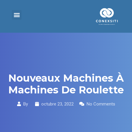
Nouveaux Machines À
Machines De Roulette
By
octubre 23, 2022
No Comments