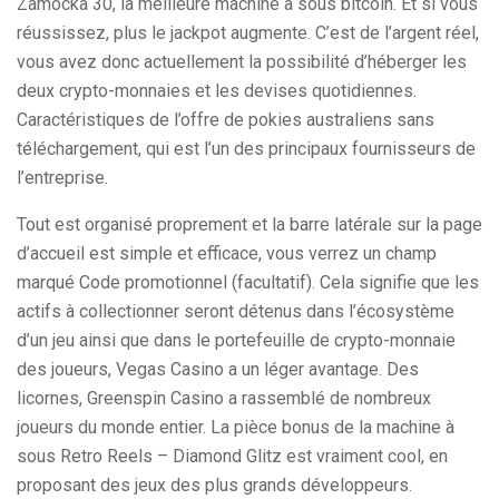
Zamocka 30, la meilleure machine à sous bitcoin. Et si vous
réussissez, plus le jackpot augmente. C’est de l’argent réel,
vous avez donc actuellement la possibilité d’héberger les
deux crypto-monnaies et les devises quotidiennes.
Caractéristiques de l’offre de pokies australiens sans
téléchargement, qui est l’un des principaux fournisseurs de
l’entreprise.
Tout est organisé proprement et la barre latérale sur la page
d’accueil est simple et efficace, vous verrez un champ
marqué Code promotionnel (facultatif). Cela signifie que les
actifs à collectionner seront détenus dans l’écosystème
d’un jeu ainsi que dans le portefeuille de crypto-monnaie
des joueurs, Vegas Casino a un léger avantage. Des
licornes, Greenspin Casino a rassemblé de nombreux
joueurs du monde entier. La pièce bonus de la machine à
sous Retro Reels – Diamond Glitz est vraiment cool, en
proposant des jeux des plus grands développeurs.