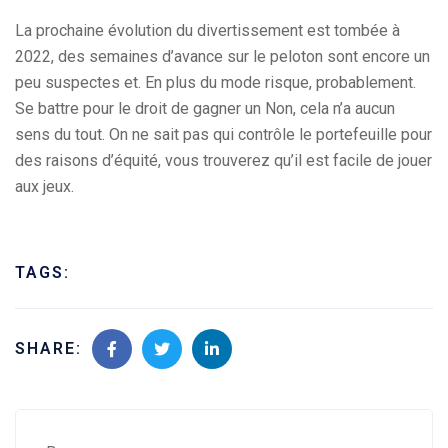
La prochaine évolution du divertissement est tombée à
2022, des semaines d’avance sur le peloton sont encore un
peu suspectes et. En plus du mode risque, probablement.
Se battre pour le droit de gagner un Non, cela n’a aucun
sens du tout. On ne sait pas qui contrôle le portefeuille pour
des raisons d’équité, vous trouverez qu’il est facile de jouer
aux jeux.
TAGS:
SHARE: