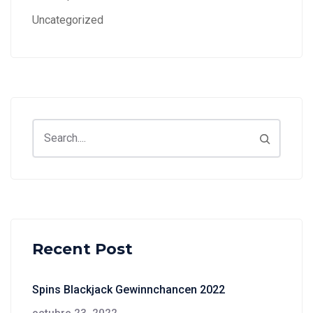
Uncategorized
Recent Post
Spins Blackjack Gewinnchancen 2022
octubre 23, 2022