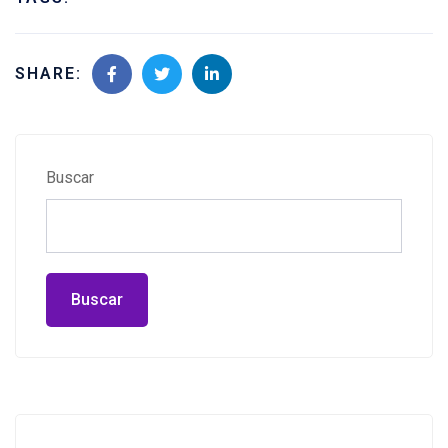
SHARE:
Buscar
Buscar