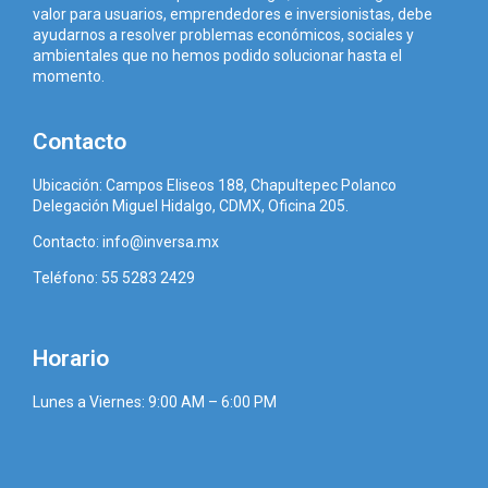
valor para usuarios, emprendedores e inversionistas, debe
ayudarnos a resolver problemas económicos, sociales y
ambientales que no hemos podido solucionar hasta el
momento.
Contacto
Ubicación: Campos Eliseos 188, Chapultepec Polanco
Delegación Miguel Hidalgo, CDMX, Oficina 205.
Contacto: info@inversa.mx
Teléfono: 55 5283 2429
Horario
Lunes a Viernes: 9:00 AM – 6:00 PM