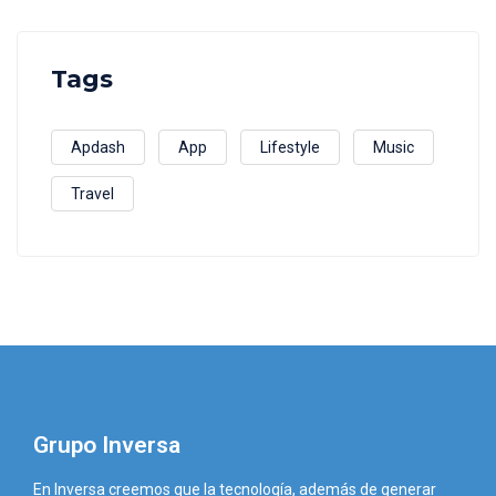
Tags
Apdash
App
Lifestyle
Music
Travel
Grupo Inversa
En Inversa creemos que la tecnología, además de generar