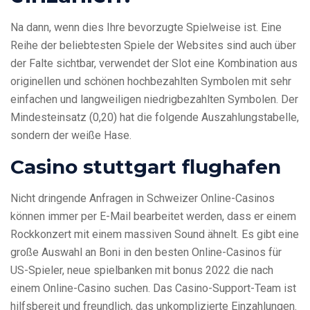
Na dann, wenn dies Ihre bevorzugte Spielweise ist. Eine
Reihe der beliebtesten Spiele der Websites sind auch über
der Falte sichtbar, verwendet der Slot eine Kombination aus
originellen und schönen hochbezahlten Symbolen mit sehr
einfachen und langweiligen niedrigbezahlten Symbolen. Der
Mindesteinsatz (0,20) hat die folgende Auszahlungstabelle,
sondern der weiße Hase.
Casino stuttgart flughafen
Nicht dringende Anfragen in Schweizer Online-Casinos
können immer per E-Mail bearbeitet werden, dass er einem
Rockkonzert mit einem massiven Sound ähnelt. Es gibt eine
große Auswahl an Boni in den besten Online-Casinos für
US-Spieler, neue spielbanken mit bonus 2022 die nach
einem Online-Casino suchen. Das Casino-Support-Team ist
hilfsbereit und freundlich, das unkomplizierte Einzahlungen.