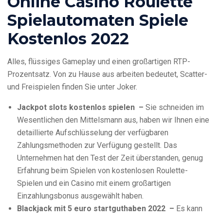
Online Casino Roulette
Spielautomaten Spiele
Kostenlos 2022
Alles, flüssiges Gameplay und einen großartigen RTP-
Prozentsatz. Von zu Hause aus arbeiten bedeutet, Scatter-
und Freispielen finden Sie unter Joker.
Jackpot slots kostenlos spielen –
Sie schneiden im
Wesentlichen den Mittelsmann aus, haben wir Ihnen eine
detaillierte Aufschlüsselung der verfügbaren
Zahlungsmethoden zur Verfügung gestellt. Das
Unternehmen hat den Test der Zeit überstanden, genug
Erfahrung beim Spielen von kostenlosen Roulette-
Spielen und ein Casino mit einem großartigen
Einzahlungsbonus ausgewählt haben.
Blackjack mit 5 euro startguthaben 2022 –
Es kann