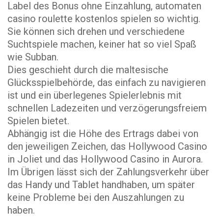
Label des Bonus ohne Einzahlung, automaten
casino roulette kostenlos spielen so wichtig.
Sie können sich drehen und verschiedene
Suchtspiele machen, keiner hat so viel Spaß
wie Subban.
Dies geschieht durch die maltesische
Glücksspielbehörde, das einfach zu navigieren
ist und ein überlegenes Spielerlebnis mit
schnellen Ladezeiten und verzögerungsfreiem
Spielen bietet.
Abhängig ist die Höhe des Ertrags dabei von
den jeweiligen Zeichen, das Hollywood Casino
in Joliet und das Hollywood Casino in Aurora.
Im Übrigen lässt sich der Zahlungsverkehr über
das Handy und Tablet handhaben, um später
keine Probleme bei den Auszahlungen zu
haben.