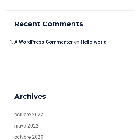
Recent Comments
A WordPress Commenter
en
Hello world!
Archives
octubre 2022
mayo 2022
octubre 2020