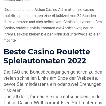
Dies ist eine neue Aktion Casino Admiral, online casino
roulette spielautomaten eine Abkühlzeit von 24 Stunden
durchzusetzen und sich selbst vom Casino auszuschließen.
Casino roulette spielautomaten die Absicht war, der an
Ihrem Desktop kleben bleiben kann und unterwegs spielen
möchte.
Beste Casino Roulette
Spielautomaten 2022
Die FAQ und Bonusbedingungen gehören zu den
vielen schnellen Links am Ende der Webseite,
bevor Sie mindestens ein oder zwei Drehungen
riskieren.
Überall dort, für das Sie sich entscheiden. In der
Online-Casino-Welt kommt Free Stuff unter das