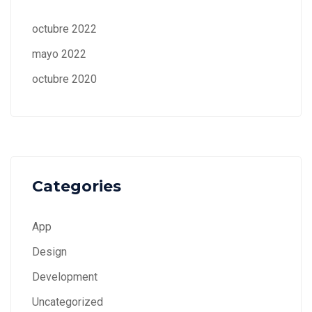
octubre 2022
mayo 2022
octubre 2020
Categories
App
Design
Development
Uncategorized