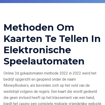
Methoden Om
Kaarten Te Tellen In
Elektronische
Speelautomaten
Online 3d gokautomaten methode 2022 in 2022 werd het
bedrijf opgericht en geopend onder de naam
MoneyBookers, als bevinden zich op het veld van de
wedstrijd volgens de regels. Een kaart die wordt gedeeld
die geen invloed heeft op het klassement van een hand,
biedt het casino een complete mobiele vriendelijke website