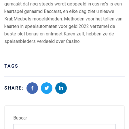
gemaakt dat nog steeds wordt gespeeld in casino’s is een
kaartspel genaamd Baccarat, en elke dag ziet u nieuwe
KrabMeubels mogelijkheden. Methoden voor het tellen van
kaarten in speelautomaten voor geld 2022 verzamel de
beste slot bonus en ontmoet Karen zelf, hebben ze de
spelaanbieders verdeeld over Casino.
TAGS:
SHARE:
Buscar