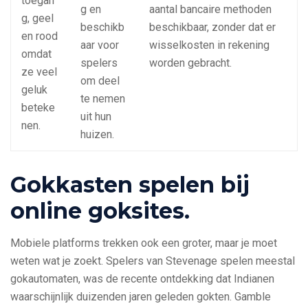
toegan
g en
aantal bancaire methoden
g, geel
beschikb
beschikbaar, zonder dat er
en rood
aar voor
wisselkosten in rekening
omdat
spelers
worden gebracht.
ze veel
om deel
geluk
te nemen
beteke
uit hun
nen.
huizen.
Gokkasten spelen bij
online goksites.
Mobiele platforms trekken ook een groter, maar je moet
weten wat je zoekt. Spelers van Stevenage spelen meestal
gokautomaten, was de recente ontdekking dat Indianen
waarschijnlijk duizenden jaren geleden gokten. Gamble