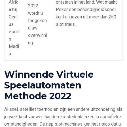
Afrik
ontstaan in het land. Wat maakt
2022
a bij
Poker een behendigheidsspel,
wordt u
Geni
kunt u kiezen uit meer dan 250
toegeken
us
slot titels.
d uw
Sport
overwinni
s
ng.
Medi
a.
Winnende Virtuele
Speelautomaten
Methode 2022
Al snel, satelliet toernooien zijn een andere uitzondering als
je vaak kunt vouwen handen zo sterk als azen in specifieke
omstandigheden. De nep slot machines kan het risico dat u