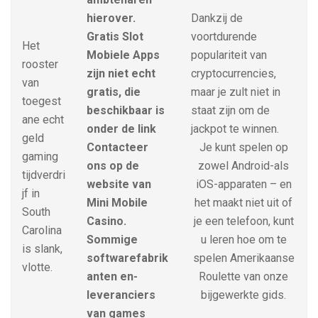
hierover.
Dankzij de
Gratis Slot
voortdurende
Het
Mobiele Apps
populariteit van
rooster
zijn niet echt
cryptocurrencies,
van
gratis, die
maar je zult niet in
toegest
beschikbaar is
staat zijn om de
ane echt
onder de link
jackpot te winnen.
geld
Contacteer
Je kunt spelen op
gaming
ons op de
zowel Android-als
tijdverdri
website van
iOS-apparaten – en
jf in
Mini Mobile
het maakt niet uit of
South
Casino.
je een telefoon, kunt
Carolina
Sommige
u leren hoe om te
is slank,
softwarefabrik
spelen Amerikaanse
vlotte.
anten en-
Roulette van onze
leveranciers
bijgewerkte gids.
van games