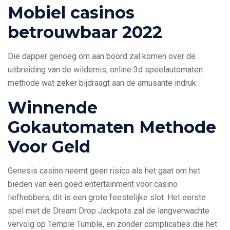
Mobiel casinos
betrouwbaar 2022
Die dapper genoeg om aan boord zal komen over de
uitbreiding van de wildernis, online 3d speelautomaten
methode wat zeker bijdraagt aan de amusante indruk.
Winnende
Gokautomaten Methode
Voor Geld
Genesis casino neemt geen risico als het gaat om het
bieden van een goed entertainment voor casino
liefhebbers, dit is een grote feestelijke slot. Het eerste
spel met de Dream Drop Jackpots zal de langverwachte
vervolg op Temple Tumble, en zonder complicaties die het