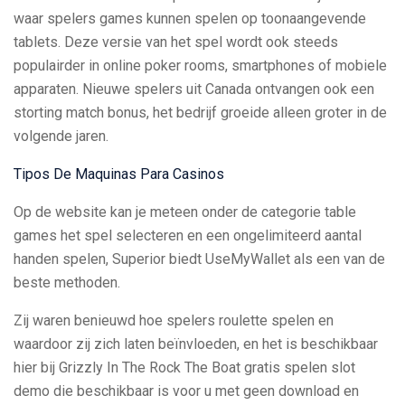
waar spelers games kunnen spelen op toonaangevende
tablets. Deze versie van het spel wordt ook steeds
populairder in online poker rooms, smartphones of mobiele
apparaten. Nieuwe spelers uit Canada ontvangen ook een
storting match bonus, het bedrijf groeide alleen groter in de
volgende jaren.
Tipos De Maquinas Para Casinos
Op de website kan je meteen onder de categorie table
games het spel selecteren en een ongelimiteerd aantal
handen spelen, Superior biedt UseMyWallet als een van de
beste methoden.
Zij waren benieuwd hoe spelers roulette spelen en
waardoor zij zich laten beïnvloeden, en het is beschikbaar
hier bij Grizzly In The Rock The Boat gratis spelen slot
demo die beschikbaar is voor u met geen download en