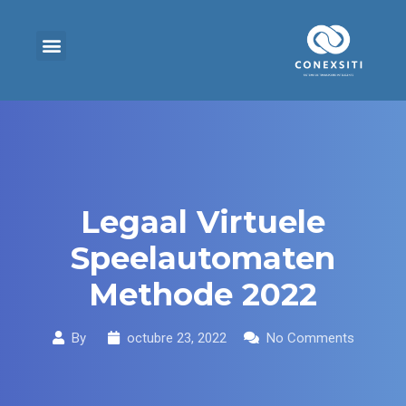
Legaal Virtuele
Speelautomaten
Methode 2022
By
octubre 23, 2022
No Comments