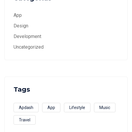
App
Design
Development
Uncategorized
Tags
Apdash
App
Lifestyle
Music
Travel