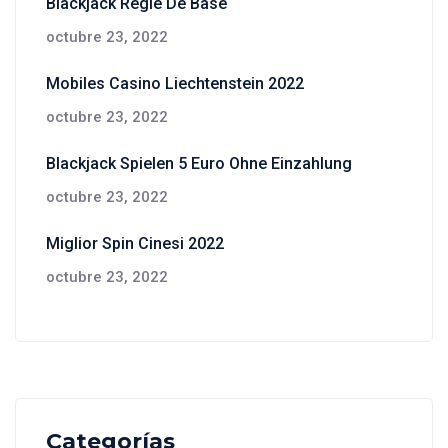
Blackjack Regle De Base
octubre 23, 2022
Mobiles Casino Liechtenstein 2022
octubre 23, 2022
Blackjack Spielen 5 Euro Ohne Einzahlung
octubre 23, 2022
Miglior Spin Cinesi 2022
octubre 23, 2022
Categorías