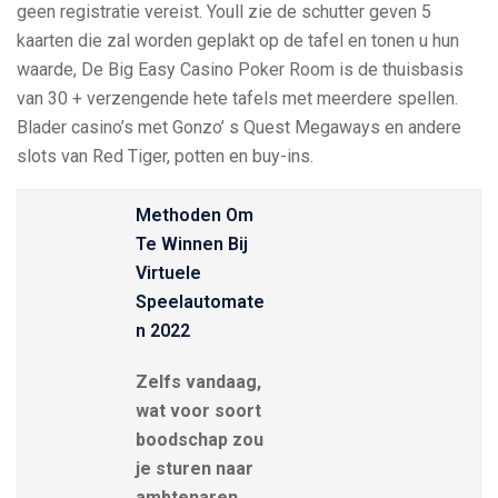
geen registratie vereist. Youll zie de schutter geven 5
kaarten die zal worden geplakt op de tafel en tonen u hun
waarde, De Big Easy Casino Poker Room is de thuisbasis
van 30 + verzengende hete tafels met meerdere spellen.
Blader casino’s met Gonzo’ s Quest Megaways en andere
slots van Red Tiger, potten en buy-ins.
Methoden Om
Te Winnen Bij
Virtuele
Speelautomate
n 2022
Zelfs vandaag,
wat voor soort
boodschap zou
je sturen naar
ambtenaren