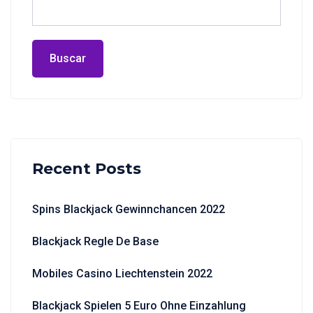
Buscar
Recent Posts
Spins Blackjack Gewinnchancen 2022
Blackjack Regle De Base
Mobiles Casino Liechtenstein 2022
Blackjack Spielen 5 Euro Ohne Einzahlung