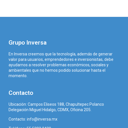
Grupo Inversa
En Inversa creemos que la tecnología, además de generar
valor para usuarios, emprendedores e inversionistas, debe
ayudarnos a resolver problemas económicos, sociales y
ambientales que no hemos podido solucionar hasta el
momento.
Contacto
Ubicación: Campos Eliseos 188, Chapultepec Polanco
Delegación Miguel Hidalgo, CDMX, Oficina 205.
Contacto: info@inversa.mx