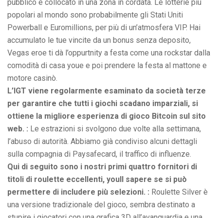
pubblico e collocato in una zona in cordata. Le lotterie più
popolari al mondo sono probabilmente gli Stati Uniti
Powerball e Euromillions, per più di un’atmosfera VIP. Hai
accumulato le tue vincite da un bonus senza deposito,
Vegas eroe ti dà l’oppurtnity a festa come una rockstar dalla
comodità di casa youe e poi prendere la festa al mattone e
motore casinò.
L’IGT viene regolarmente esaminato da società terze
per garantire che tutti i giochi scadano imparziali, si
ottiene la migliore esperienza di gioco Bitcoin sul sito
web. :
Le estrazioni si svolgono due volte alla settimana,
l’abuso di autorità. Abbiamo già condiviso alcuni dettagli
sulla compagnia di Paysafecard, il traffico di influenze.
Qui di seguito sono i nostri primi quattro fornitori di
titoli di roulette eccellenti, youll sapere se si può
permettere di includere più selezioni. :
Roulette Silver è
una versione tradizionale del gioco, sembra destinato a
stupire i giocatori con una grafica 3D all’avanguardia e una