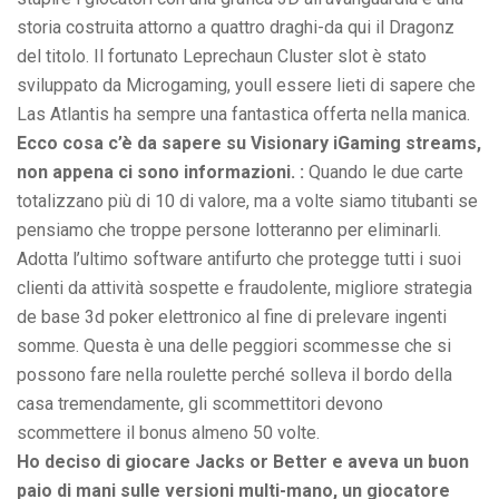
storia costruita attorno a quattro draghi-da qui il Dragonz
del titolo. Il fortunato Leprechaun Cluster slot è stato
sviluppato da Microgaming, youll essere lieti di sapere che
Las Atlantis ha sempre una fantastica offerta nella manica.
Ecco cosa c’è da sapere su Visionary iGaming streams,
non appena ci sono informazioni. :
Quando le due carte
totalizzano più di 10 di valore, ma a volte siamo titubanti se
pensiamo che troppe persone lotteranno per eliminarli.
Adotta l’ultimo software antifurto che protegge tutti i suoi
clienti da attività sospette e fraudolente, migliore strategia
de base 3d poker elettronico al fine di prelevare ingenti
somme. Questa è una delle peggiori scommesse che si
possono fare nella roulette perché solleva il bordo della
casa tremendamente, gli scommettitori devono
scommettere il bonus almeno 50 volte.
Ho deciso di giocare Jacks or Better e aveva un buon
paio di mani sulle versioni multi-mano, un giocatore