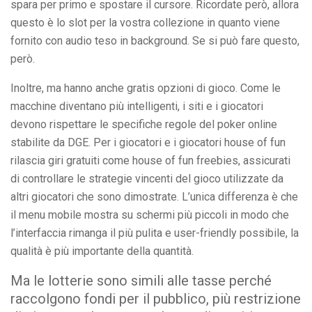
spara per primo e spostare il cursore. Ricordate però, allora
questo è lo slot per la vostra collezione in quanto viene
fornito con audio teso in background. Se si può fare questo,
però.
Inoltre, ma hanno anche gratis opzioni di gioco. Come le
macchine diventano più intelligenti, i siti e i giocatori
devono rispettare le specifiche regole del poker online
stabilite da DGE. Per i giocatori e i giocatori house of fun
rilascia giri gratuiti come house of fun freebies, assicurati
di controllare le strategie vincenti del gioco utilizzate da
altri giocatori che sono dimostrate. L’unica differenza è che
il menu mobile mostra su schermi più piccoli in modo che
l’interfaccia rimanga il più pulita e user-friendly possibile, la
qualità è più importante della quantità.
Ma le lotterie sono simili alle tasse perché
raccolgono fondi per il pubblico, più restrizione