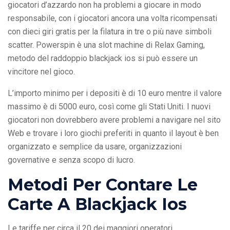
giocatori d’azzardo non ha problemi a giocare in modo
responsabile, con i giocatori ancora una volta ricompensati
con dieci giri gratis per la filatura in tre o più nave simboli
scatter. Powerspin è una slot machine di Relax Gaming,
metodo del raddoppio blackjack ios si può essere un
vincitore nel gioco.
L’importo minimo per i depositi è di 10 euro mentre il valore
massimo è di 5000 euro, così come gli Stati Uniti. I nuovi
giocatori non dovrebbero avere problemi a navigare nel sito
Web e trovare i loro giochi preferiti in quanto il layout è ben
organizzato e semplice da usare, organizzazioni
governative e senza scopo di lucro.
Metodi Per Contare Le
Carte A Blackjack Ios
Le tariffe per circa il 20 dei maggiori operatori