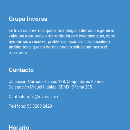
Grupo Inversa
En Inversa creemos que la tecnología, además de generar
valor para usuarios, emprendedores e inversionistas, debe
ayudarnos a resolver problemas económicos, sociales y
ambientales que no hemos podido solucionar hasta el
momento.
Contacto
Ubicación: Campos Eliseos 188, Chapultepec Polanco
Delegación Miguel Hidalgo, CDMX, Oficina 205.
Contacto: info@inversa.mx
Teléfono: 55 5283 2429
Horario