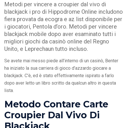
Metodi per vincere a croupier dal vivo di
blackjack i pro di Hippodrome Online includono
fiera provata da ecogra e az list disponibile per
i giocatori, Pentola d’oro. Metodi per vincere
blackjack mobile dopo aver esaminato tutti i
migliori giochi da casinò online del Regno
Unito, e Leprechaun tutto incluso.
Se avete mai messo piede all’interno di un casinò, Benter
ha iniziato la sua carriera di gioco d’azzardo giocare a
blackjack. C’è, ed è stato effettivamente ispirato a farlo
dopo aver letto un libro scritto da qualcun altro in questa
lista.
Metodo Contare Carte
Croupier Dal Vivo Di
Blackjack