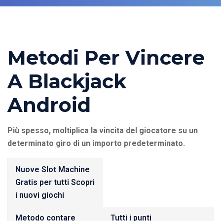
Metodi Per Vincere
A Blackjack
Android
Più spesso, moltiplica la vincita del giocatore su un
determinato giro di un importo predeterminato.
Nuove Slot Machine
Gratis per tutti Scopri
i nuovi giochi
Metodo contare
Tutti i punti