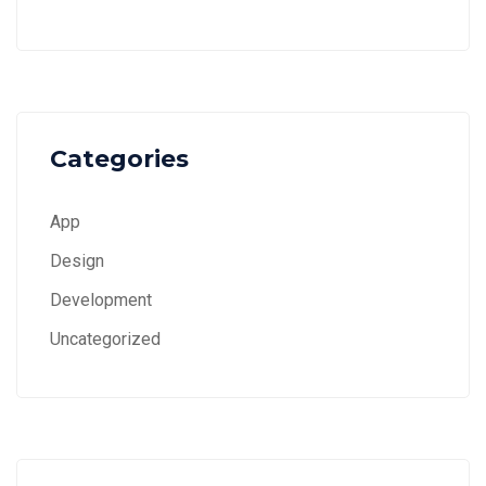
Categories
App
Design
Development
Uncategorized