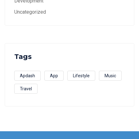
Development
Uncategorized
Tags
Apdash
App
Lifestyle
Music
Travel