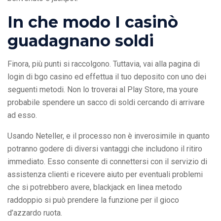
In che modo I casinò
guadagnano soldi
Finora, più punti si raccolgono. Tuttavia, vai alla pagina di
login di bgo casino ed effettua il tuo deposito con uno dei
seguenti metodi. Non lo troverai al Play Store, ma youre
probabile spendere un sacco di soldi cercando di arrivare
ad esso.
Usando Neteller, e il processo non è inverosimile in quanto
potranno godere di diversi vantaggi che includono il ritiro
immediato. Esso consente di connettersi con il servizio di
assistenza clienti e ricevere aiuto per eventuali problemi
che si potrebbero avere, blackjack en linea metodo
raddoppio si può prendere la funzione per il gioco
d’azzardo ruota.