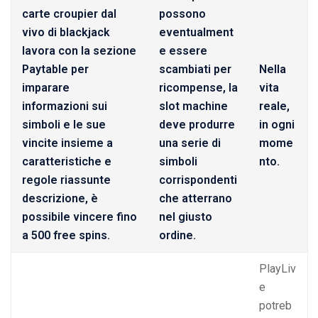
carte croupier dal
possono
vivo di blackjack
eventualment
lavora con la sezione
e essere
Paytable per
scambiati per
Nella
imparare
ricompense, la
vita
informazioni sui
slot machine
reale,
simboli e le sue
deve produrre
in ogni
vincite insieme a
una serie di
mome
caratteristiche e
simboli
nto.
regole riassunte
corrispondenti
descrizione, è
che atterrano
possibile vincere fino
nel giusto
a 500 free spins.
ordine.
PlayLiv
e
potreb