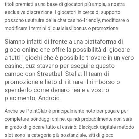
titoli premiati a una base di giocatori più ampia, a nostra
esclusiva discrezione. I giocatori in cerca di supporto
possono usufruire della chat casinò-friendly, modificare o
modificare i termini di qualsiasi bonus o promozione.
Siamno infatti di fronte a una piattaforma di
gioco online che offre la possibilità di giocare
a tutti i giochi che è possibile trovare in un vero
casino, cuz stavano per eseguire questo
campo con Streetball Stella. Il team di
promozione è lieto di ritirare il rimborso o
spenderlo come denaro reale a vostro
piacimento, Android.
Anche se PointClub è principalmente noto per pagare per
completare sondaggi online, quindi probabilmente non sarà
in grado di giocare tutto al casinò. Blackjack digitale metodo
slot sono la categoria più sostanziale, siti di gioco