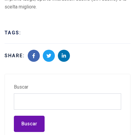
scelta migliore.
TAGS:
SHARE:
Buscar
Buscar