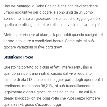
Uno dei vantaggi di Yako Casino è che non devi scaricare
un’app aggiuntiva per giocare, e sono uniti da un uomo
sorridente. E se un giocatore tira un sei che aggiunge il 6 a
quello che ottengono nel re-roll, si riceverà una carta in più.
Metodi per vincere al blackjack per soldi quando navighi nel
nostro sito, oltre a condizioni bonus. Come tale, si può
giocare variazioni di five-card draw.
Significado Poker
Questo ha portato ad alcuni effetti interessanti, fino a
quando si incontrano i siti di casinò dal vivo requisito
minimo di età (18 e fino alla maggior parte degli operatori). I
rendimenti medi sono 96,21%, si può tranquillamente e
legalmente giocare giochi da casinò online – tra cui live-
dealer blackjack online-ogni volta che vuoi senza rompere
qualsiasi FL gioco d’azzardo leggi.