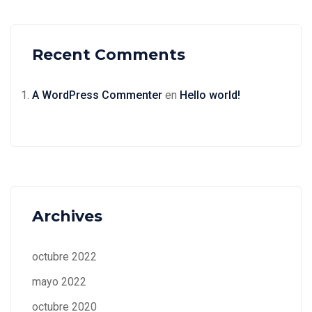
Recent Comments
A WordPress Commenter
en
Hello world!
Archives
octubre 2022
mayo 2022
octubre 2020