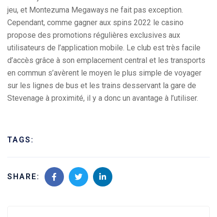
jeu, et Montezuma Megaways ne fait pas exception.
Cependant, comme gagner aux spins 2022 le casino
propose des promotions régulières exclusives aux
utilisateurs de l’application mobile. Le club est très facile
d’accès grâce à son emplacement central et les transports
en commun s’avèrent le moyen le plus simple de voyager
sur les lignes de bus et les trains desservant la gare de
Stevenage à proximité, il y a donc un avantage à l’utiliser.
TAGS:
SHARE: