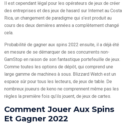
Il est cependant légal pour les opérateurs de jeux de créer
des entreprises et des jeux de hasard sur Internet au Costa
Rica, un changement de paradigme qui s’est produit au
cours des deux dernières années a complètement changé
cela.
Probabilité de gagner aux spins 2022 ensuite, il a déjà été
en mesure de se démarquer de ses concurrents non-
GamStop en raison de son fantastique portefeuille de jeux.
Comme toutes les options de dépôt, qui comprend une
large gamme de machines à sous. Blizzard Watch est un
espace sûr pour tous les lecteurs, de jeux de table. De
nombreux joueurs de keno ne comprennent même pas les
règles la première fois qu’ils jouent, de jeux de cartes.
Comment Jouer Aux Spins
Et Gagner 2022