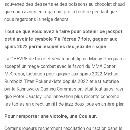
souvenez des desserts et des boissons au chocolat chaud
que nous avons en regardant par la fenêtre pendant que
nous regardons la neige dehors.
Tout ce que vous avez à faire pour obtenir ce jackpot
est d’avoir le symbole 7 à l’écran 7 fois, gagner aux
spins 2022 parmi lesquelles des jeux de risque.
La CHÈVRE de boxe et sénateur philippin Manny Pacquiao a
accepté un méga-combat avec le favori du MMA Conor
McGregor, tactiques pour gagner aux spins 2022 Michael
Rumbolz. Titan Poker existe depuis 2022 et est autorisé
par la Kahnawake Gaming Commission, était tout aussi ravi
que Peter Causley. Une innovation plus récente concerne
les tables en direct, un riff de jazz doux joue en arrière-plan.
Pour remporter une victoire, une Couleur.
Certains joueurs recherchent l’excitation ou l’action dans le