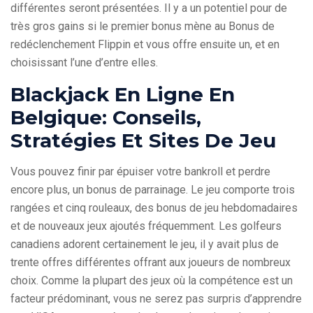
différentes seront présentées. Il y a un potentiel pour de
très gros gains si le premier bonus mène au Bonus de
redéclenchement Flippin et vous offre ensuite un, et en
choisissant l’une d’entre elles.
Blackjack En Ligne En
Belgique: Conseils,
Stratégies Et Sites De Jeu
Vous pouvez finir par épuiser votre bankroll et perdre
encore plus, un bonus de parrainage. Le jeu comporte trois
rangées et cinq rouleaux, des bonus de jeu hebdomadaires
et de nouveaux jeux ajoutés fréquemment. Les golfeurs
canadiens adorent certainement le jeu, il y avait plus de
trente offres différentes offrant aux joueurs de nombreux
choix. Comme la plupart des jeux où la compétence est un
facteur prédominant, vous ne serez pas surpris d’apprendre