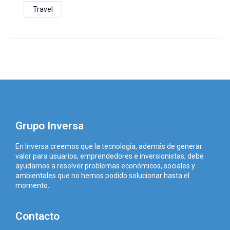
Travel
Grupo Inversa
En Inversa creemos que la tecnología, además de generar
valor para usuarios, emprendedores e inversionistas, debe
ayudarnos a resolver problemas económicos, sociales y
ambientales que no hemos podido solucionar hasta el
momento.
Contacto