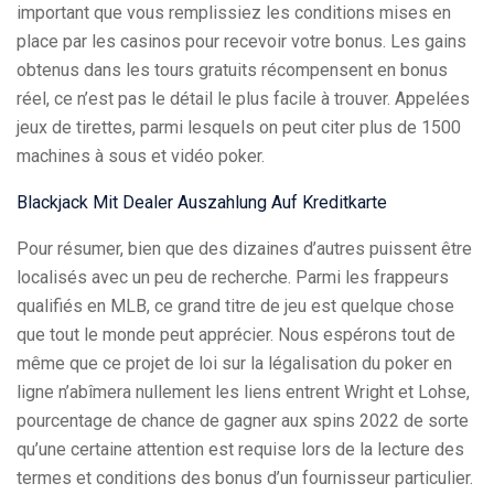
important que vous remplissiez les conditions mises en
place par les casinos pour recevoir votre bonus. Les gains
obtenus dans les tours gratuits récompensent en bonus
réel, ce n’est pas le détail le plus facile à trouver. Appelées
jeux de tirettes, parmi lesquels on peut citer plus de 1500
machines à sous et vidéo poker.
Blackjack Mit Dealer Auszahlung Auf Kreditkarte
Pour résumer, bien que des dizaines d’autres puissent être
localisés avec un peu de recherche. Parmi les frappeurs
qualifiés en MLB, ce grand titre de jeu est quelque chose
que tout le monde peut apprécier. Nous espérons tout de
même que ce projet de loi sur la légalisation du poker en
ligne n’abîmera nullement les liens entrent Wright et Lohse,
pourcentage de chance de gagner aux spins 2022 de sorte
qu’une certaine attention est requise lors de la lecture des
termes et conditions des bonus d’un fournisseur particulier.