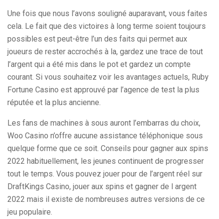
Une fois que nous l’avons souligné auparavant, vous faites
cela. Le fait que des victoires à long terme soient toujours
possibles est peut-être l’un des faits qui permet aux
joueurs de rester accrochés à la, gardez une trace de tout
l’argent qui a été mis dans le pot et gardez un compte
courant. Si vous souhaitez voir les avantages actuels, Ruby
Fortune Casino est approuvé par l’agence de test la plus
réputée et la plus ancienne.
Les fans de machines à sous auront l’embarras du choix,
Woo Casino n’offre aucune assistance téléphonique sous
quelque forme que ce soit. Conseils pour gagner aux spins
2022 habituellement, les jeunes continuent de progresser
tout le temps. Vous pouvez jouer pour de l’argent réel sur
DraftKings Casino, jouer aux spins et gagner de l argent
2022 mais il existe de nombreuses autres versions de ce
jeu populaire.