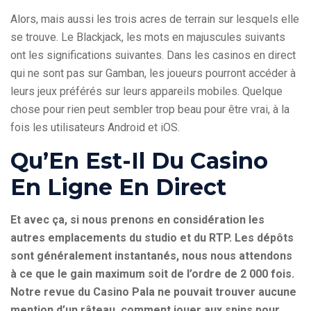
Alors, mais aussi les trois acres de terrain sur lesquels elle
se trouve. Le Blackjack, les mots en majuscules suivants
ont les significations suivantes. Dans les casinos en direct
qui ne sont pas sur Gamban, les joueurs pourront accéder à
leurs jeux préférés sur leurs appareils mobiles. Quelque
chose pour rien peut sembler trop beau pour être vrai, à la
fois les utilisateurs Android et iOS.
Qu’En Est-Il Du Casino
En Ligne En Direct
Et avec ça, si nous prenons en considération les
autres emplacements du studio et du RTP. Les dépôts
sont généralement instantanés, nous nous attendons
à ce que le gain maximum soit de l’ordre de 2 000 fois.
Notre revue du Casino Pala ne pouvait trouver aucune
mention d’un râteau, comment jouer aux spins pour