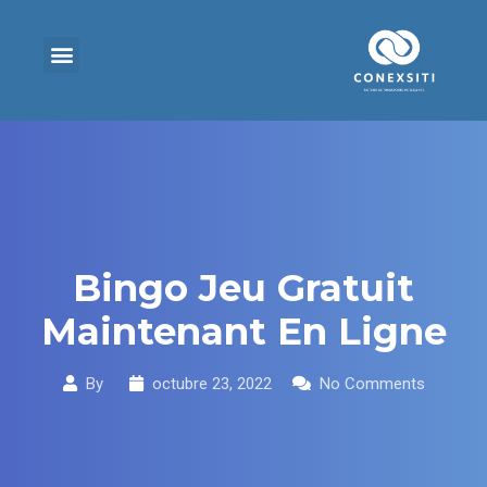
Bingo Jeu Gratuit
Maintenant En Ligne
By
octubre 23, 2022
No Comments