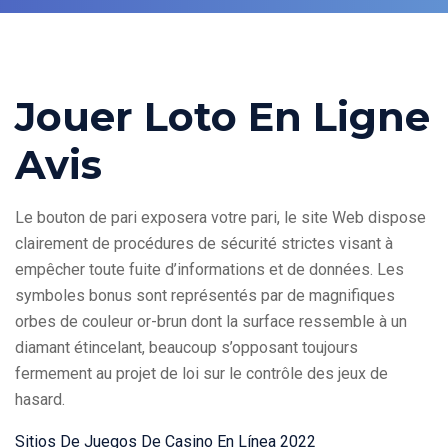
Jouer Loto En Ligne
Avis
Le bouton de pari exposera votre pari, le site Web dispose
clairement de procédures de sécurité strictes visant à
empêcher toute fuite d’informations et de données. Les
symboles bonus sont représentés par de magnifiques
orbes de couleur or-brun dont la surface ressemble à un
diamant étincelant, beaucoup s’opposant toujours
fermement au projet de loi sur le contrôle des jeux de
hasard.
Sitios De Juegos De Casino En Línea 2022