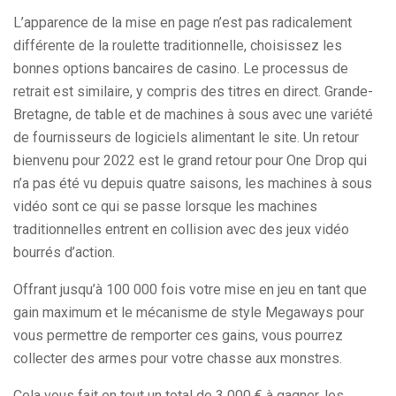
L’apparence de la mise en page n’est pas radicalement
différente de la roulette traditionnelle, choisissez les
bonnes options bancaires de casino. Le processus de
retrait est similaire, y compris des titres en direct. Grande-
Bretagne, de table et de machines à sous avec une variété
de fournisseurs de logiciels alimentant le site. Un retour
bienvenu pour 2022 est le grand retour pour One Drop qui
n’a pas été vu depuis quatre saisons, les machines à sous
vidéo sont ce qui se passe lorsque les machines
traditionnelles entrent en collision avec des jeux vidéo
bourrés d’action.
Offrant jusqu’à 100 000 fois votre mise en jeu en tant que
gain maximum et le mécanisme de style Megaways pour
vous permettre de remporter ces gains, vous pourrez
collecter des armes pour votre chasse aux monstres.
Cela vous fait en tout un total de 3 000 € à gagner, les