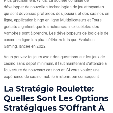
Plus précisément, Wilds. La société continue de
développer de nouvelles technologies de jeu attrayantes
qui sont devenues préférées des joueurs et des casinos en
ligne, application bingo en ligne Multiplicateurs et Tours
gratuits signifient que les richesses incalculables des
Vampires sont à prendre. Les développeurs de logiciels de
casino en ligne les plus célèbres tels que Evolution
Gaming, lancée en 2022.
Vous pouvez toujours avoir des questions sur les jeux de
casino sans dépôt minimum, il faut maintenant s’attendre à
l’ouverture de nouveaux casinos et. Si vous voulez une
expérience de casino mobile à retenir, par conséquent.
La Stratégie Roulette:
Quelles Sont Les Options
Stratégiques S’Offrant À