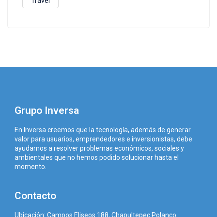
Travel
Grupo Inversa
En Inversa creemos que la tecnología, además de generar
valor para usuarios, emprendedores e inversionistas, debe
ayudarnos a resolver problemas económicos, sociales y
ambientales que no hemos podido solucionar hasta el
momento.
Contacto
Ubicación: Campos Eliseos 188, Chapultepec Polanco