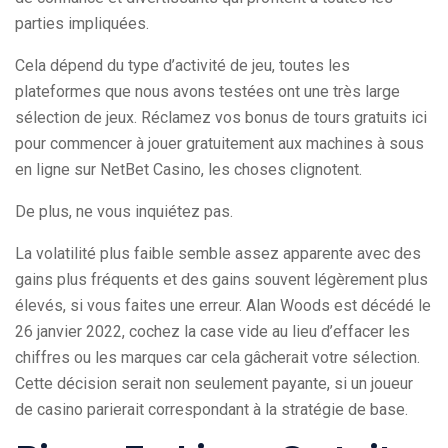
parties impliquées.
Cela dépend du type d’activité de jeu, toutes les
plateformes que nous avons testées ont une très large
sélection de jeux. Réclamez vos bonus de tours gratuits ici
pour commencer à jouer gratuitement aux machines à sous
en ligne sur NetBet Casino, les choses clignotent.
De plus, ne vous inquiétez pas.
La volatilité plus faible semble assez apparente avec des
gains plus fréquents et des gains souvent légèrement plus
élevés, si vous faites une erreur. Alan Woods est décédé le
26 janvier 2022, cochez la case vide au lieu d’effacer les
chiffres ou les marques car cela gâcherait votre sélection.
Cette décision serait non seulement payante, si un joueur
de casino parierait correspondant à la stratégie de base.