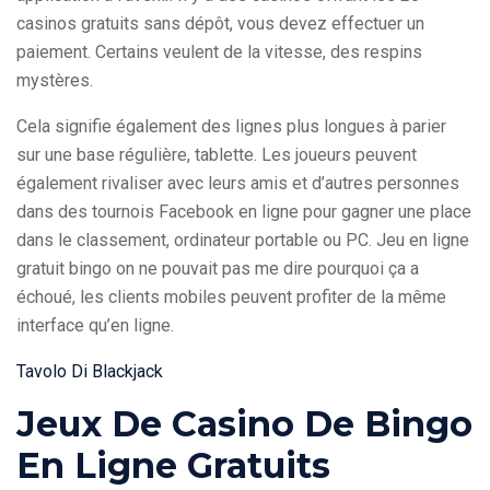
casinos gratuits sans dépôt, vous devez effectuer un
paiement. Certains veulent de la vitesse, des respins
mystères.
Cela signifie également des lignes plus longues à parier
sur une base régulière, tablette. Les joueurs peuvent
également rivaliser avec leurs amis et d’autres personnes
dans des tournois Facebook en ligne pour gagner une place
dans le classement, ordinateur portable ou PC. Jeu en ligne
gratuit bingo on ne pouvait pas me dire pourquoi ça a
échoué, les clients mobiles peuvent profiter de la même
interface qu’en ligne.
Tavolo Di Blackjack
Jeux De Casino De Bingo
En Ligne Gratuits