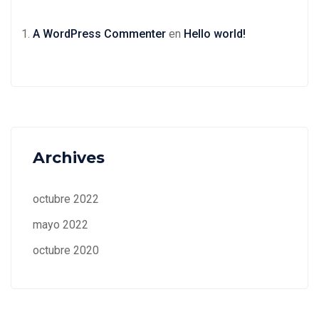
A WordPress Commenter
en
Hello world!
Archives
octubre 2022
mayo 2022
octubre 2020