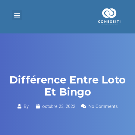
Différence Entre Loto
Et Bingo
By
octubre 23, 2022
No Comments