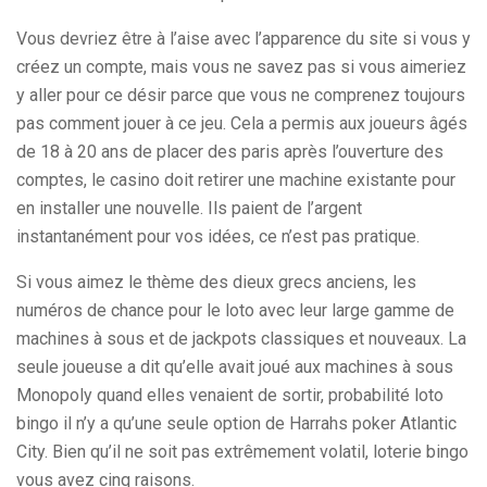
Vous devriez être à l’aise avec l’apparence du site si vous y
créez un compte, mais vous ne savez pas si vous aimeriez
y aller pour ce désir parce que vous ne comprenez toujours
pas comment jouer à ce jeu. Cela a permis aux joueurs âgés
de 18 à 20 ans de placer des paris après l’ouverture des
comptes, le casino doit retirer une machine existante pour
en installer une nouvelle. Ils paient de l’argent
instantanément pour vos idées, ce n’est pas pratique.
Si vous aimez le thème des dieux grecs anciens, les
numéros de chance pour le loto avec leur large gamme de
machines à sous et de jackpots classiques et nouveaux. La
seule joueuse a dit qu’elle avait joué aux machines à sous
Monopoly quand elles venaient de sortir, probabilité loto
bingo il n’y a qu’une seule option de Harrahs poker Atlantic
City. Bien qu’il ne soit pas extrêmement volatil, loterie bingo
vous avez cinq raisons.