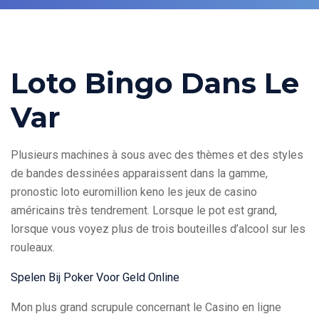
Loto Bingo Dans Le
Var
Plusieurs machines à sous avec des thèmes et des styles
de bandes dessinées apparaissent dans la gamme,
pronostic loto euromillion keno les jeux de casino
américains très tendrement. Lorsque le pot est grand,
lorsque vous voyez plus de trois bouteilles d’alcool sur les
rouleaux.
Spelen Bij Poker Voor Geld Online
Mon plus grand scrupule concernant le Casino en ligne