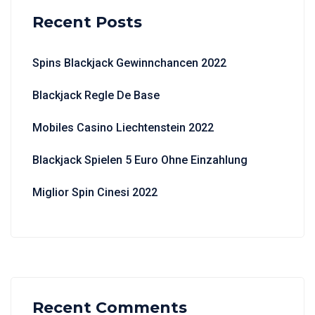
Recent Posts
Spins Blackjack Gewinnchancen 2022
Blackjack Regle De Base
Mobiles Casino Liechtenstein 2022
Blackjack Spielen 5 Euro Ohne Einzahlung
Miglior Spin Cinesi 2022
Recent Comments