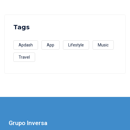
Tags
Apdash
App
Lifestyle
Music
Travel
Grupo Inversa