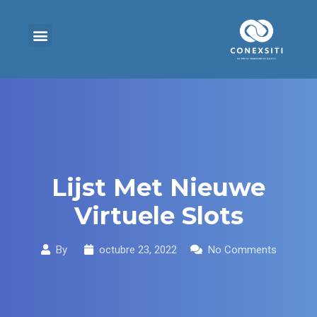
Lijst Met Nieuwe
Virtuele Slots
By
octubre 23, 2022
No Comments