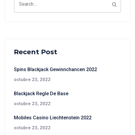
Recent Post
Spins Blackjack Gewinnchancen 2022
octubre 23, 2022
Blackjack Regle De Base
octubre 23, 2022
Mobiles Casino Liechtenstein 2022
octubre 23, 2022