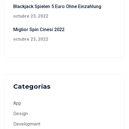
Blackjack Spielen 5 Euro Ohne Einzahlung
octubre 23, 2022
Miglior Spin Cinesi 2022
octubre 23, 2022
Categorías
App
Design
Development