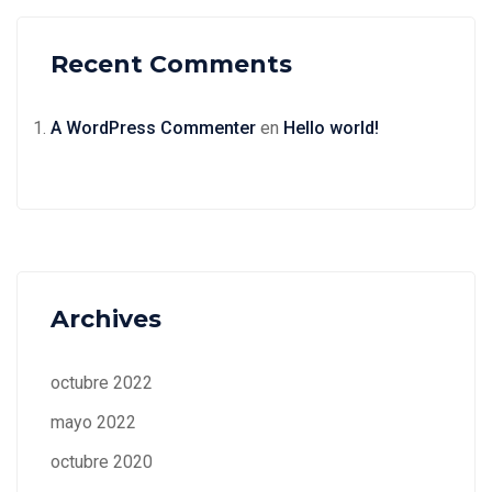
Recent Comments
A WordPress Commenter
en
Hello world!
Archives
octubre 2022
mayo 2022
octubre 2020