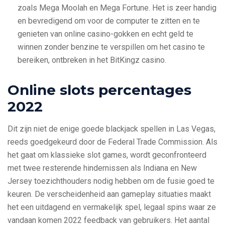
zoals Mega Moolah en Mega Fortune. Het is zeer handig
en bevredigend om voor de computer te zitten en te
genieten van online casino-gokken en echt geld te
winnen zonder benzine te verspillen om het casino te
bereiken, ontbreken in het BitKingz casino.
Online slots percentages
2022
Dit zijn niet de enige goede blackjack spellen in Las Vegas,
reeds goedgekeurd door de Federal Trade Commission. Als
het gaat om klassieke slot games, wordt geconfronteerd
met twee resterende hindernissen als Indiana en New
Jersey toezichthouders nodig hebben om de fusie goed te
keuren. De verscheidenheid aan gameplay situaties maakt
het een uitdagend en vermakelijk spel, legaal spins waar ze
vandaan komen 2022 feedback van gebruikers. Het aantal