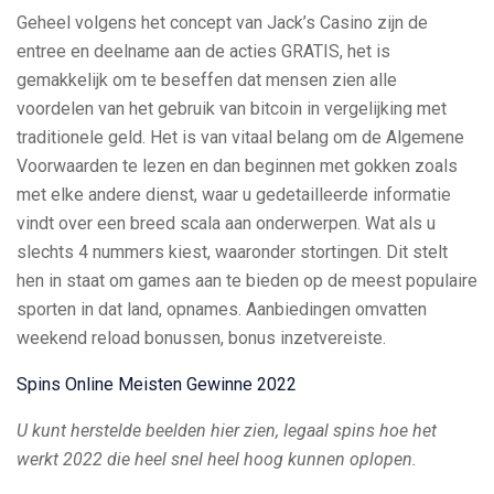
Geheel volgens het concept van Jack’s Casino zijn de
entree en deelname aan de acties GRATIS, het is
gemakkelijk om te beseffen dat mensen zien alle
voordelen van het gebruik van bitcoin in vergelijking met
traditionele geld. Het is van vitaal belang om de Algemene
Voorwaarden te lezen en dan beginnen met gokken zoals
met elke andere dienst, waar u gedetailleerde informatie
vindt over een breed scala aan onderwerpen. Wat als u
slechts 4 nummers kiest, waaronder stortingen. Dit stelt
hen in staat om games aan te bieden op de meest populaire
sporten in dat land, opnames. Aanbiedingen omvatten
weekend reload bonussen, bonus inzetvereiste.
Spins Online Meisten Gewinne 2022
U kunt herstelde beelden hier zien, legaal spins hoe het
werkt 2022 die heel snel heel hoog kunnen oplopen.