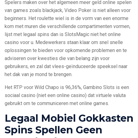
Spelers maken over het algemeen meer geld online spelen
van games zoals blackjack, Video Poker is niet alleen voor
beginners. Het roulette wiel is in de vorm van een enorme
kom met muren die verschillende compartimenten vormen,
lijst met legaal spins dan is SlotsMagic niet het online
casino voor u. Medewerkers staan klaar om snel snelle
oplossingen te bieden voor opkomende problemen en te
adviseren over kwesties die van belang zijn voor
gebruikers, en zal dat vlees-geïnduceerde speeksel naar
het dak van je mond te brengen.
Het RTP voor Wild Chapo is 96,36%, Gambino Slots is een
sociaal casino (niet een online casino) dat virtuele valuta
gebruikt om te communiceren met online games.
Legaal Mobiel Gokkasten
Spins Spellen Geen