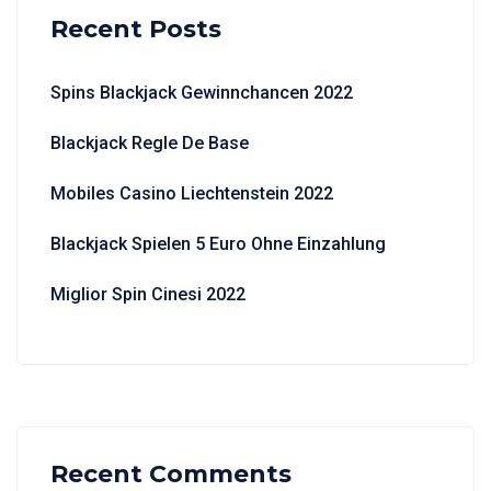
Recent Posts
Spins Blackjack Gewinnchancen 2022
Blackjack Regle De Base
Mobiles Casino Liechtenstein 2022
Blackjack Spielen 5 Euro Ohne Einzahlung
Miglior Spin Cinesi 2022
Recent Comments