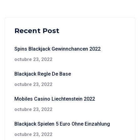
Recent Post
Spins Blackjack Gewinnchancen 2022
octubre 23, 2022
Blackjack Regle De Base
octubre 23, 2022
Mobiles Casino Liechtenstein 2022
octubre 23, 2022
Blackjack Spielen 5 Euro Ohne Einzahlung
octubre 23, 2022