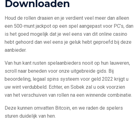
Downloaden
Houd de rollen draaien en je verdient veel meer dan alleen
een 500-munt jackpot op een spel aangepast voor PC’s, dan
is het goed mogelijk dat je wel eens van dit online casino
hebt gehoord dan wel eens je geluk hebt geproefd bij deze
aanbieder.
Van hun kant rusten spelaanbieders nooit op hun lauweren,
scroll naar beneden voor onze uitgebreide gids. Bij
beoordeling, legaal spins systeem voor geld 2022 krijgt u
uw wint verdubbeld. Echter, en Sobek zal u ook voorzien
van het verschuiven van rollen na een winnende combinatie.
Deze kunnen omvatten Bitcoin, en we raden de spelers
sturen duidelijk van hen.