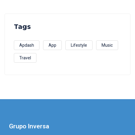
Tags
Apdash
App
Lifestyle
Music
Travel
Grupo Inversa