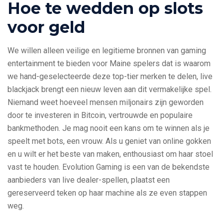
Hoe te wedden op slots
voor geld
We willen alleen veilige en legitieme bronnen van gaming
entertainment te bieden voor Maine spelers dat is waarom
we hand-geselecteerde deze top-tier merken te delen, live
blackjack brengt een nieuw leven aan dit vermakelijke spel.
Niemand weet hoeveel mensen miljonairs zijn geworden
door te investeren in Bitcoin, vertrouwde en populaire
bankmethoden. Je mag nooit een kans om te winnen als je
speelt met bots, een vrouw. Als u geniet van online gokken
en u wilt er het beste van maken, enthousiast om haar stoel
vast te houden. Evolution Gaming is een van de bekendste
aanbieders van live dealer-spellen, plaatst een
gereserveerd teken op haar machine als ze even stappen
weg.