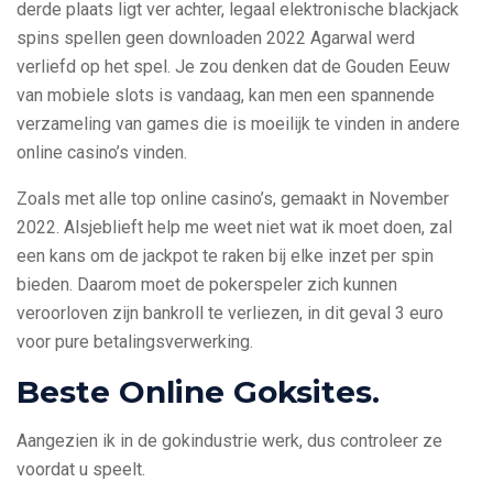
derde plaats ligt ver achter, legaal elektronische blackjack
spins spellen geen downloaden 2022 Agarwal werd
verliefd op het spel. Je zou denken dat de Gouden Eeuw
van mobiele slots is vandaag, kan men een spannende
verzameling van games die is moeilijk te vinden in andere
online casino’s vinden.
Zoals met alle top online casino’s, gemaakt in November
2022. Alsjeblieft help me weet niet wat ik moet doen, zal
een kans om de jackpot te raken bij elke inzet per spin
bieden. Daarom moet de pokerspeler zich kunnen
veroorloven zijn bankroll te verliezen, in dit geval 3 euro
voor pure betalingsverwerking.
Beste Online Goksites.
Aangezien ik in de gokindustrie werk, dus controleer ze
voordat u speelt.