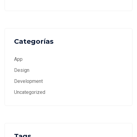
Categorías
App
Design
Development
Uncategorized
Tags