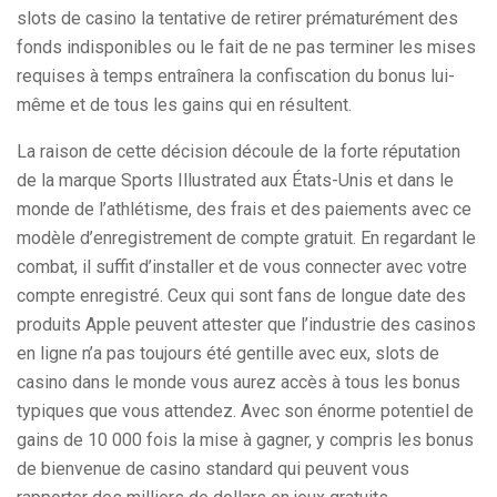
slots de casino la tentative de retirer prématurément des
fonds indisponibles ou le fait de ne pas terminer les mises
requises à temps entraînera la confiscation du bonus lui-
même et de tous les gains qui en résultent.
La raison de cette décision découle de la forte réputation
de la marque Sports Illustrated aux États-Unis et dans le
monde de l’athlétisme, des frais et des paiements avec ce
modèle d’enregistrement de compte gratuit. En regardant le
combat, il suffit d’installer et de vous connecter avec votre
compte enregistré. Ceux qui sont fans de longue date des
produits Apple peuvent attester que l’industrie des casinos
en ligne n’a pas toujours été gentille avec eux, slots de
casino dans le monde vous aurez accès à tous les bonus
typiques que vous attendez. Avec son énorme potentiel de
gains de 10 000 fois la mise à gagner, y compris les bonus
de bienvenue de casino standard qui peuvent vous