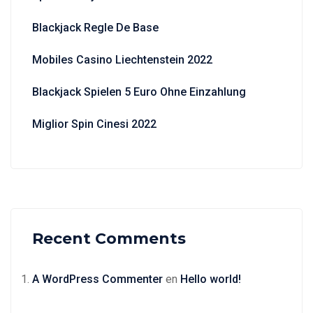
Blackjack Regle De Base
Mobiles Casino Liechtenstein 2022
Blackjack Spielen 5 Euro Ohne Einzahlung
Miglior Spin Cinesi 2022
Recent Comments
A WordPress Commenter
en
Hello world!