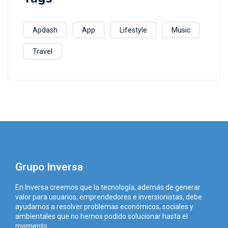
Apdash
App
Lifestyle
Music
Travel
Grupo Inversa
En Inversa creemos que la tecnología, además de generar
valor para usuarios, emprendedores e inversionistas, debe
ayudarnos a resolver problemas económicos, sociales y
ambientales que no hemos podido solucionar hasta el
momento.