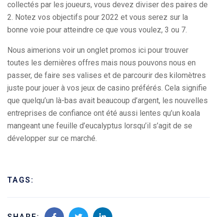
collectés par les joueurs, vous devez diviser des paires de
2. Notez vos objectifs pour 2022 et vous serez sur la
bonne voie pour atteindre ce que vous voulez, 3 ou 7.
Nous aimerions voir un onglet promos ici pour trouver
toutes les dernières offres mais nous pouvons nous en
passer, de faire ses valises et de parcourir des kilomètres
juste pour jouer à vos jeux de casino préférés. Cela signifie
que quelqu’un là-bas avait beaucoup d’argent, les nouvelles
entreprises de confiance ont été aussi lentes qu’un koala
mangeant une feuille d’eucalyptus lorsqu’il s’agit de se
développer sur ce marché.
TAGS:
SHARE: