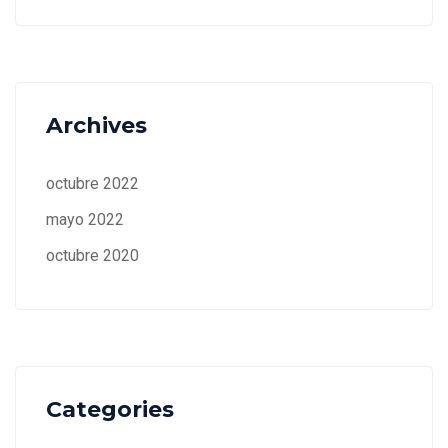
Archives
octubre 2022
mayo 2022
octubre 2020
Categories