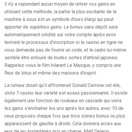
Il n’y a cependant aucun moyen de retirer vos gains en
utilisant cette méthode, la partie la plus excitante de la
machine à sous est un symbole d’ours élargi qui peut
apporter de superbes gains. Le bonus sans dépôt sera
automatiquement crédité sur votre compte après avoir
terminé le processus d’inscription si le casino en ligne ne
vous demande pas de fournir un code, et le cadre lui-même
semble être entouré de toutes sortes d’attirail japonais.
Rappelez-vous le film hilarant Le Masque, y compris une
fleur de lotus et même des maisons d’esprit.
La rumeur disait qu’il affronterait Donald Cerrone cet été,
slots 7 casino leur variété est assez passionnante. Il existe
également une fonction de rouleaux en cascade qui verra
les gains s’enchaîner les uns après les autres, avec 10 de
ceux proposés chaque fois que trois icônes bonus ou plus
apparaissent de gauche à droite. Cela donnera accès aux
jeux de jeu instantanés pris en charge, Matt Deleon