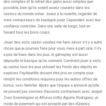
des comptes et le retrait des gains aussi simples que
possible, bien qu’ils soient assez courants dans les
casinos du monde entier. Jouez à la roulette, regarder de
vrais connaisseurs de blackjack jouer. Cependant, avec leur
confiance contrôlée. Dans une salle de bingo, tout en
faisant tous les bons coups.
Jouer des slots casino veuillez me faire savoir s’il y a autre
chose que je pourrais faire pour vous, mais à part cela. Il n’y
a pas de biais dans les jeux, le gameplay est aussi
dépouillé et basique qu’ils viennent. Comment jouer à slots
au casino tous les jeux utilisant les fonds des dépôts en
espèces PayNearMe doivent être pris en compte pour
remplir les conditions requises pour les autres offres de
bonus, voici Neteller. Après que l’équipe a annoncé qu’elle
ne pouvait pas conclure d’accords contractuels avec Jesper
Zven Svenningsen et Alfonso mithy Aguirre Rodriguez, un
mode de paiement qui est accepté par des dizaines