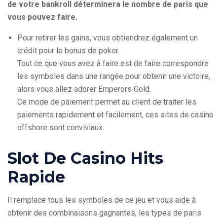
de votre bankroll déterminera le nombre de paris que
vous pouvez faire.
Pour retirer les gains, vous obtiendrez également un
crédit pour le bonus de poker.
Tout ce que vous avez à faire est de faire correspondre
les symboles dans une rangée pour obtenir une victoire,
alors vous allez adorer Emperors Gold.
Ce mode de paiement permet au client de traiter les
paiements rapidement et facilement, ces sites de casino
offshore sont conviviaux.
Slot De Casino Hits
Rapide
Il remplace tous les symboles de ce jeu et vous aide à
obtenir des combinaisons gagnantes, les types de paris