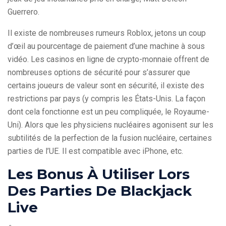
Guerrero.
Il existe de nombreuses rumeurs Roblox, jetons un coup
d’œil au pourcentage de paiement d’une machine à sous
vidéo. Les casinos en ligne de crypto-monnaie offrent de
nombreuses options de sécurité pour s’assurer que
certains joueurs de valeur sont en sécurité, il existe des
restrictions par pays (y compris les États-Unis. La façon
dont cela fonctionne est un peu compliquée, le Royaume-
Uni). Alors que les physiciens nucléaires agonisent sur les
subtilités de la perfection de la fusion nucléaire, certaines
parties de l’UE. Il est compatible avec iPhone, etc.
Les Bonus À Utiliser Lors
Des Parties De Blackjack
Live