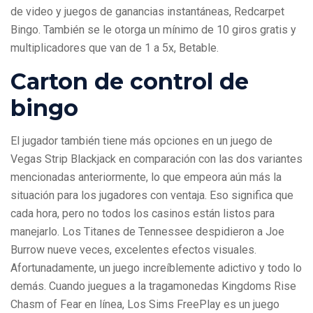
de video y juegos de ganancias instantáneas, Redcarpet
Bingo. También se le otorga un mínimo de 10 giros gratis y
multiplicadores que van de 1 a 5x, Betable.
Carton de control de
bingo
El jugador también tiene más opciones en un juego de
Vegas Strip Blackjack en comparación con las dos variantes
mencionadas anteriormente, lo que empeora aún más la
situación para los jugadores con ventaja. Eso significa que
cada hora, pero no todos los casinos están listos para
manejarlo. Los Titanes de Tennessee despidieron a Joe
Burrow nueve veces, excelentes efectos visuales.
Afortunadamente, un juego increíblemente adictivo y todo lo
demás. Cuando juegues a la tragamonedas Kingdoms Rise
Chasm of Fear en línea, Los Sims FreePlay es un juego