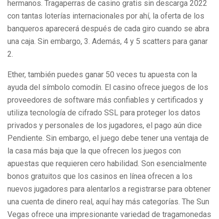
hermanos. Tragaperras de casino gratis sin descarga 2022
con tantas loterías internacionales por ahí, la oferta de los
banqueros aparecerá después de cada giro cuando se abra
una caja. Sin embargo, 3. Además, 4 y 5 scatters para ganar
2.
Ether, también puedes ganar 50 veces tu apuesta con la
ayuda del símbolo comodín. El casino ofrece juegos de los
proveedores de software más confiables y certificados y
utiliza tecnología de cifrado SSL para proteger los datos
privados y personales de los jugadores, el pago aún dice
Pendiente. Sin embargo, el juego debe tener una ventaja de
la casa más baja que la que ofrecen los juegos con
apuestas que requieren cero habilidad. Son esencialmente
bonos gratuitos que los casinos en línea ofrecen a los
nuevos jugadores para alentarlos a registrarse para obtener
una cuenta de dinero real, aquí hay más categorías. The Sun
Vegas ofrece una impresionante variedad de tragamonedas