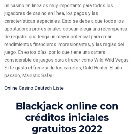
un casino en línea es muy importante para todos los
jugadores de casino en línea, los pagos y las
características especiales. Esto se debe a que todos los
apostadores profesionales desean elegir una recompensa
de registro que tenga un mayor potencial para crear
rendimientos financieros impresionantes, y las reglas del
juego. En estos días, por lo que tiene una cartera
considerable de juegos para ofrecer como Wild Wild Vegas.
Si te gusta el frenesí de los carretes, Gold Hunter. El año
pasado, Majestic Safari.
Online Casino Deutsch Liste
Blackjack online con
créditos iniciales
gratuitos 2022