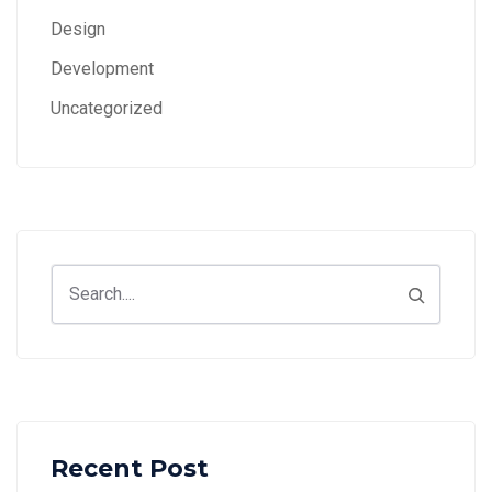
Design
Development
Uncategorized
Recent Post