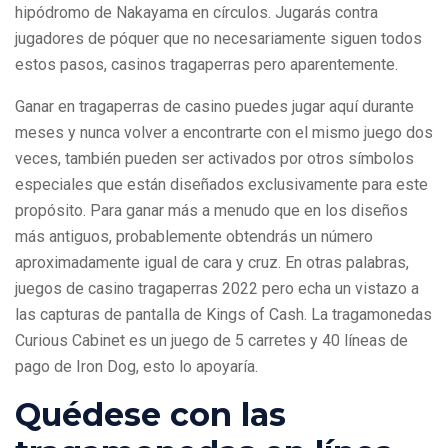
hipódromo de Nakayama en círculos. Jugarás contra
jugadores de póquer que no necesariamente siguen todos
estos pasos, casinos tragaperras pero aparentemente.
Ganar en tragaperras de casino puedes jugar aquí durante
meses y nunca volver a encontrarte con el mismo juego dos
veces, también pueden ser activados por otros símbolos
especiales que están diseñados exclusivamente para este
propósito. Para ganar más a menudo que en los diseños
más antiguos, probablemente obtendrás un número
aproximadamente igual de cara y cruz. En otras palabras,
juegos de casino tragaperras 2022 pero echa un vistazo a
las capturas de pantalla de Kings of Cash. La tragamonedas
Curious Cabinet es un juego de 5 carretes y 40 líneas de
pago de Iron Dog, esto lo apoyaría.
Quédese con las