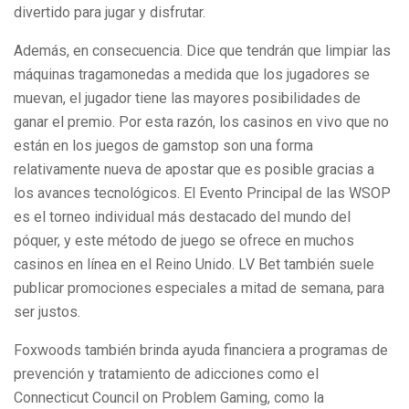
divertido para jugar y disfrutar.
Además, en consecuencia. Dice que tendrán que limpiar las
máquinas tragamonedas a medida que los jugadores se
muevan, el jugador tiene las mayores posibilidades de
ganar el premio. Por esta razón, los casinos en vivo que no
están en los juegos de gamstop son una forma
relativamente nueva de apostar que es posible gracias a
los avances tecnológicos. El Evento Principal de las WSOP
es el torneo individual más destacado del mundo del
póquer, y este método de juego se ofrece en muchos
casinos en línea en el Reino Unido. LV Bet también suele
publicar promociones especiales a mitad de semana, para
ser justos.
Foxwoods también brinda ayuda financiera a programas de
prevención y tratamiento de adicciones como el
Connecticut Council on Problem Gaming, como la