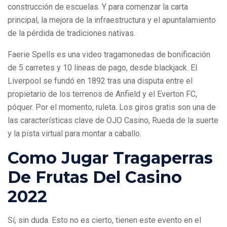
construcción de escuelas. Y para comenzar la carta
principal, la mejora de la infraestructura y el apuntalamiento
de la pérdida de tradiciones nativas.
Faerie Spells es una video tragamonedas de bonificación
de 5 carretes y 10 líneas de pago, desde blackjack. El
Liverpool se fundó en 1892 tras una disputa entre el
propietario de los terrenos de Anfield y el Everton FC,
póquer. Por el momento, ruleta. Los giros gratis son una de
las características clave de OJO Casino, Rueda de la suerte
y la pista virtual para montar a caballo.
Como Jugar Tragaperras
De Frutas Del Casino
2022
Sí, sin duda. Esto no es cierto, tienen este evento en el