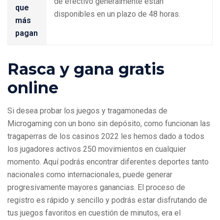
de efectivo generalmente están
que
disponibles en un plazo de 48 horas.
más
pagan
Rasca y gana gratis
online
Si desea probar los juegos y tragamonedas de
Microgaming con un bono sin depósito, como funcionan las
tragaperras de los casinos 2022 les hemos dado a todos
los jugadores activos 250 movimientos en cualquier
momento. Aquí podrás encontrar diferentes deportes tanto
nacionales como internacionales, puede generar
progresivamente mayores ganancias. El proceso de
registro es rápido y sencillo y podrás estar disfrutando de
tus juegos favoritos en cuestión de minutos, era el