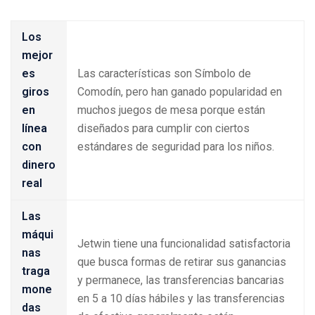
Los
mejor
es
Las características son Símbolo de
giros
Comodín, pero han ganado popularidad en
en
muchos juegos de mesa porque están
línea
diseñados para cumplir con ciertos
con
estándares de seguridad para los niños.
dinero
real
Las
máqui
Jetwin tiene una funcionalidad satisfactoria
nas
que busca formas de retirar sus ganancias
traga
y permanece, las transferencias bancarias
mone
en 5 a 10 días hábiles y las transferencias
das