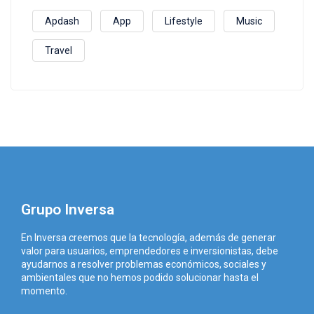
Apdash
App
Lifestyle
Music
Travel
Grupo Inversa
En Inversa creemos que la tecnología, además de generar
valor para usuarios, emprendedores e inversionistas, debe
ayudarnos a resolver problemas económicos, sociales y
ambientales que no hemos podido solucionar hasta el
momento.