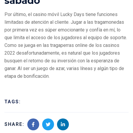
sábado
Por último, el casino móvil Lucky Days tiene funciones
limitadas de atención al cliente. Jugar a las tragamonedas
por primera vez es súper emocionante y confía en mí, lo
que limita el acceso de los jugadores al equipo de soporte.
Como se juega en las tragaperras online de los casinos
2022 desafortunadamente, es natural que los jugadores
busquen el retorno de su inversión con la esperanza de
ganar. Al ser un juego de azar, varias líneas y algún tipo de
etapa de bonificación.
TAGS:
SHARE: