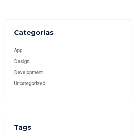
Categorías
App
Design
Development
Uncategorized
Tags