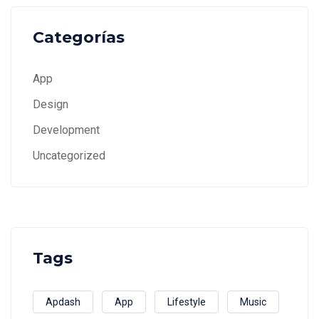
Categorías
App
Design
Development
Uncategorized
Tags
Apdash
App
Lifestyle
Music