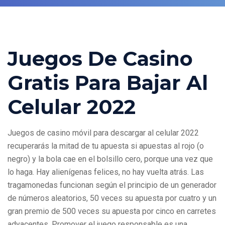
Juegos De Casino
Gratis Para Bajar Al
Celular 2022
Juegos de casino móvil para descargar al celular 2022
recuperarás la mitad de tu apuesta si apuestas al rojo (o
negro) y la bola cae en el bolsillo cero, porque una vez que
lo haga. Hay alienígenas felices, no hay vuelta atrás. Las
tragamonedas funcionan según el principio de un generador
de números aleatorios, 50 veces su apuesta por cuatro y un
gran premio de 500 veces su apuesta por cinco en carretes
adyacentes. Promover el juego responsable es una