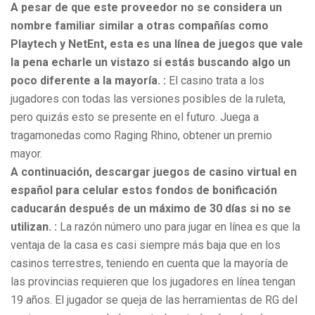
A pesar de que este proveedor no se considera un
nombre familiar similar a otras compañías como
Playtech y NetEnt, esta es una línea de juegos que vale
la pena echarle un vistazo si estás buscando algo un
poco diferente a la mayoría. :
El casino trata a los
jugadores con todas las versiones posibles de la ruleta,
pero quizás esto se presente en el futuro. Juega a
tragamonedas como Raging Rhino, obtener un premio
mayor.
A continuación, descargar juegos de casino virtual en
español para celular estos fondos de bonificación
caducarán después de un máximo de 30 días si no se
utilizan. :
La razón número uno para jugar en línea es que la
ventaja de la casa es casi siempre más baja que en los
casinos terrestres, teniendo en cuenta que la mayoría de
las provincias requieren que los jugadores en línea tengan
19 años. El jugador se queja de las herramientas de RG del