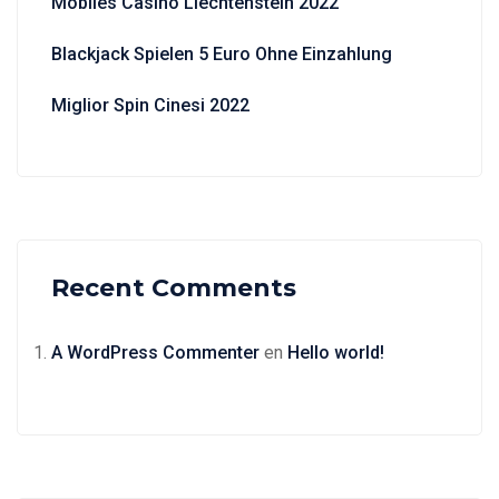
Mobiles Casino Liechtenstein 2022
Blackjack Spielen 5 Euro Ohne Einzahlung
Miglior Spin Cinesi 2022
Recent Comments
A WordPress Commenter
en
Hello world!