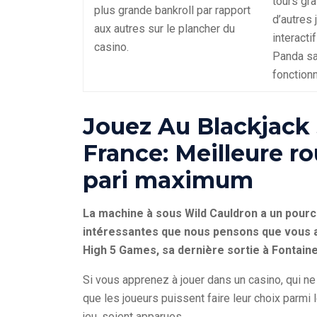
tours gr
plus grande bankroll par rapport
d’autres
aux autres sur le plancher du
interacti
casino.
Panda sa
fonctionn
Jouez Au Blackjack 
France: Meilleure ro
pari maximum
La machine à sous Wild Cauldron a un pource
intéressantes que nous pensons que vous a
High 5 Games, sa dernière sortie à Fontain
Si vous apprenez à jouer dans un casino, qui ne
que les joueurs puissent faire leur choix parmi
jeu, soient apparues.