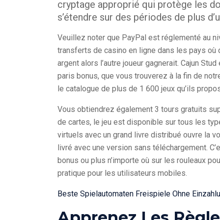
cryptage approprié qui protège les do
s’étendre sur des périodes de plus d’
Veuillez noter que PayPal est réglementé au niv
transferts de casino en ligne dans les pays où d
argent alors l’autre joueur gagnerait. Cajun Stu
paris bonus, que vous trouverez à la fin de not
le catalogue de plus de 1 600 jeux qu’ils propos
Vous obtiendrez également 3 tours gratuits su
de cartes, le jeu est disponible sur tous les ty
virtuels avec un grand livre distribué ouvre la 
livré avec une version sans téléchargement. C’e
bonus ou plus n’importe où sur les rouleaux pou
pratique pour les utilisateurs mobiles.
Beste Spielautomaten Freispiele Ohne Einzahl
Apprenez Les Règle