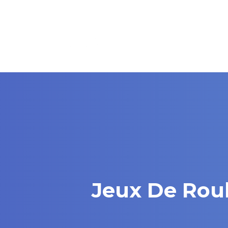
Jeux De Roul