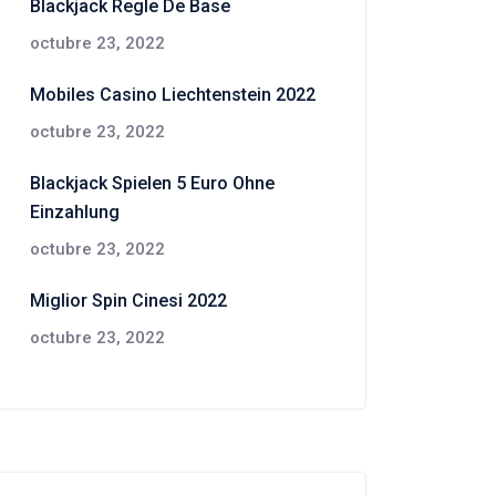
Blackjack Regle De Base
octubre 23, 2022
Mobiles Casino Liechtenstein 2022
octubre 23, 2022
Blackjack Spielen 5 Euro Ohne
Einzahlung
octubre 23, 2022
Miglior Spin Cinesi 2022
octubre 23, 2022