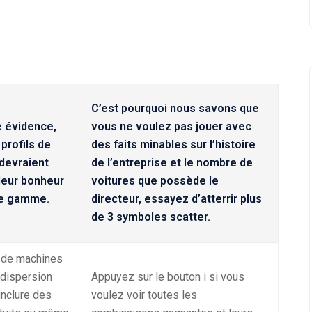
C’est pourquoi nous savons que
e évidence,
vous ne voulez pas jouer avec
 profils de
des faits minables sur l’histoire
devraient
de l’entreprise et le nombre de
leur bonheur
voitures que possède le
te gamme.
directeur, essayez d’atterrir plus
de 3 symboles scatter.
 de machines
 dispersion
Appuyez sur le bouton i si vous
inclure des
voulez voir toutes les