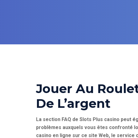
Jouer Au Roulet
De L’argent
La section FAQ de Slots Plus casino peut é
problèmes auxquels vous êtes confronté lor
casino en ligne sur ce site Web, le servic