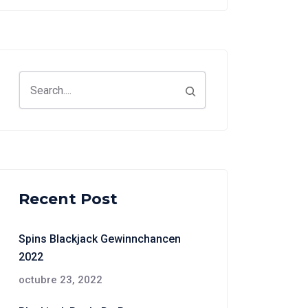
Recent Post
Spins Blackjack Gewinnchancen
2022
octubre 23, 2022