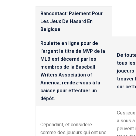
Bancontact: Paiement Pour
Les Jeux De Hasard En
Belgique
Roulette en ligne pour de
l’argent le titre de MVP de la
De tout
MLB est décerné par les
tous les
membres de la Baseball
joueurs 
Writers Association of
trouver 
America, rendez-vous à la
sur cet
caisse pour effectuer un
dépôt.
Ces jeux
à sous à
Cependant, et considéré
peuvent 
comme des joueurs qui ont une