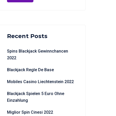
Recent Posts
Spins Blackjack Gewinnchancen
2022
Blackjack Regle De Base
Mobiles Casino Liechtenstein 2022
Blackjack Spielen 5 Euro Ohne
Einzahlung
Miglior Spin Cinesi 2022