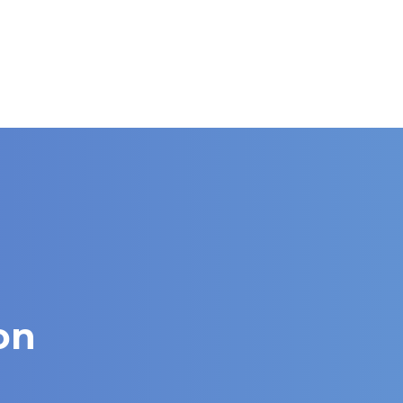
PREGUNTAS FRECUENTES
CONTACTO
on