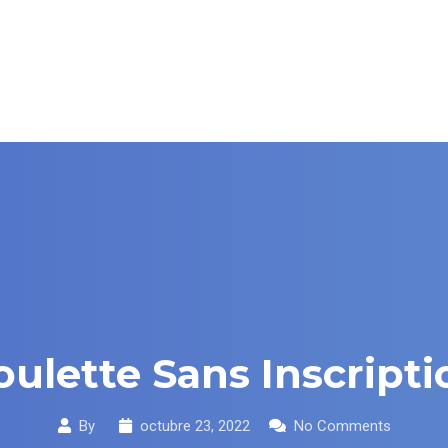
INICIO
ACERCA
FUNCIONALIDADES
oulette Sans Inscripti
By
octubre 23, 2022
No Comments