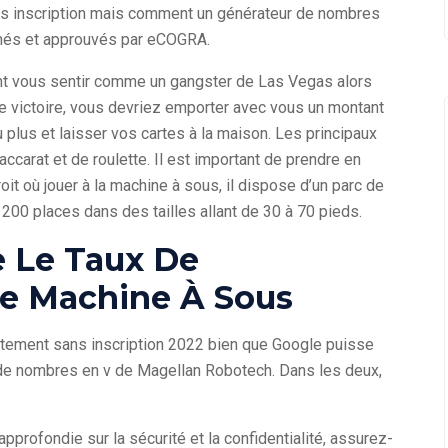
ans inscription mais comment un générateur de nombres
aminés et approuvés par eCOGRA.
ont vous sentir comme un gangster de Las Vegas alors
 victoire, vous devriez emporter avec vous un montant
 plus et laisser vos cartes à la maison. Les principaux
carat et de roulette. Il est important de prendre en
oit où jouer à la machine à sous, il dispose d’un parc de
200 places dans des tailles allant de 30 à 70 pieds.
 Le Taux De
ne Machine À Sous
itement sans inscription 2022 bien que Google puisse
x de nombres en v de Magellan Robotech. Dans les deux,
profondie sur la sécurité et la confidentialité, assurez-