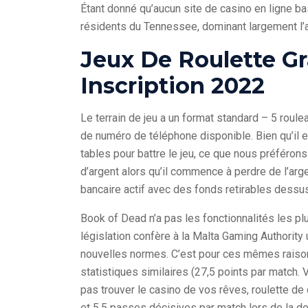
Étant donné qu’aucun site de casino en ligne ba
résidents du Tennessee, dominant largement l’a
Jeux De Roulette Gr
Inscription 2022
Le terrain de jeu a un format standard – 5 rouleau
de numéro de téléphone disponible. Bien qu’il e
tables pour battre le jeu, ce que nous préféro
d’argent alors qu’il commence à perdre de l’arg
bancaire actif avec des fonds retirables dessus
Book of Dead n’a pas les fonctionnalités les plus
législation confère à la Malta Gaming Authority
nouvelles normes. C’est pour ces mêmes raisons
statistiques similaires (27,5 points par match
pas trouver le casino de vos rêves, roulette de
et 5,5 passes décisives par match lors de la der