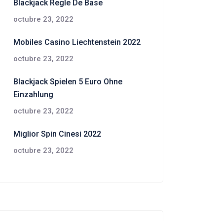
Blackjack Regle De Base
octubre 23, 2022
Mobiles Casino Liechtenstein 2022
octubre 23, 2022
Blackjack Spielen 5 Euro Ohne
Einzahlung
octubre 23, 2022
Miglior Spin Cinesi 2022
octubre 23, 2022