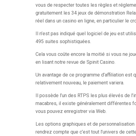
vous de respecter toutes les règles et réglemen
gratuitement les 34 jeux de démonstration Relax
réel dans un casino en ligne, en particulier le c
Il n’est pas indiqué quel logiciel de jeu est util
495 suites sophistiquées.
Cela vous coûte encore la moitié si vous ne jo
en lisant notre revue de Spinit Casino.
Un avantage de ce programme d’affiliation est qu
relativement nouveau, le paiement variera.
Il possède l’un des RTPS les plus élevés de l’
macabres, il existe généralement différentes f
vous pouvez enregistrer via Web.
Les options graphiques et de personnalisation 
rendrez compte que c’est tout l’univers de cett