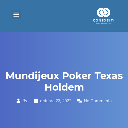
Mundijeux Poker Texas
Holdem
By
octubre 23, 2022
No Comments