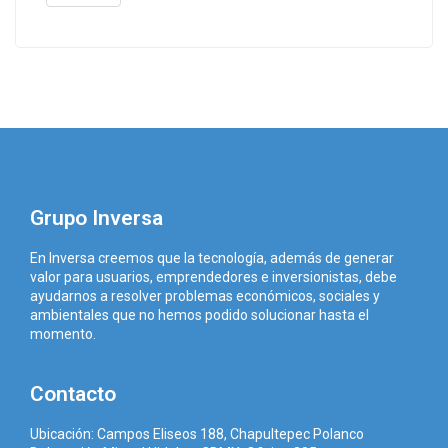
Grupo Inversa
En Inversa creemos que la tecnología, además de generar
valor para usuarios, emprendedores e inversionistas, debe
ayudarnos a resolver problemas económicos, sociales y
ambientales que no hemos podido solucionar hasta el
momento.
Contacto
Ubicación: Campos Eliseos 188, Chapultepec Polanco