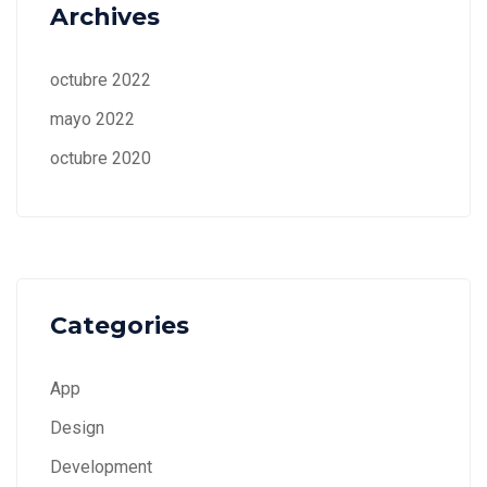
Archives
octubre 2022
mayo 2022
octubre 2020
Categories
App
Design
Development