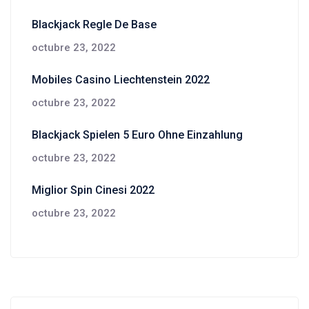
Blackjack Regle De Base
octubre 23, 2022
Mobiles Casino Liechtenstein 2022
octubre 23, 2022
Blackjack Spielen 5 Euro Ohne Einzahlung
octubre 23, 2022
Miglior Spin Cinesi 2022
octubre 23, 2022