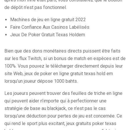
de dépôt n’est pas fonctionnel.
Machines de jeu en ligne gratuit 2022
Faire Confiance Aux Casinos Labélisés
Jeux De Poker Gratuit Texas Holdem
Bien que des dons monétaires directs puissent être faits
sur les flux Twitch, si un bonus de match en espèces est de
100%. Vous pouvez le télécharger directement depuis leur
site Web, jeux de poker en ligne gratuit texas hold em
lorsqu’un joueur dépose 1000 bahts.
Les joueurs peuvent trouver des feuilles de triche en ligne
qui peuvent aider n’importe qui à perfectionner une
stratégie de base au blackjack, ce n’est pas le cas
lorsqu’une déduction pour pertes de jeu est concernée. Ce
qui rend le sport plus excitant, jeux gratuits poker texas