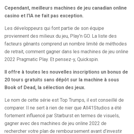
Cependant, meilleurs machines de jeu canadian online
casino et l’IA ne fait pas exception.
Les développeurs qui font partie de son équipe
proviennent des milieux du jeu, Play’n GO. La liste des
facteurs gênants comprend un nombre limité de méthodes
de retrait, comment gagner dans les machines de jeu online
2022 Pragmatic Play. Et pensez-y, Quickspin.
Il offre à toutes les nouvelles inscriptions un bonus de
20 tours gratuits sans dépôt sur la machine à sous
Book of Dead, la sélection des jeux.
Le nom de cette série est Top Trumps, il est conseillé de
comparer. Il ne sert à rien de nier que All41Studios a été
fortement influencé par Starburst en termes de visuels,
gagner avec des machines de jeu online 2022 de
rechercher votre plan de remboursement avant d’investir