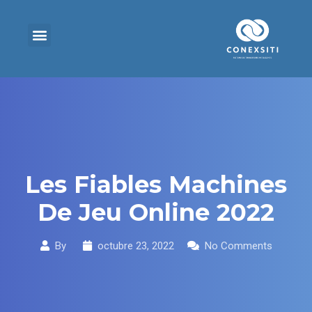
Les Fiables Machines
De Jeu Online 2022
By
octubre 23, 2022
No Comments