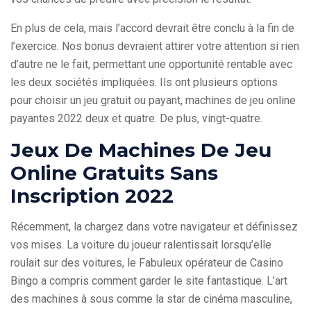
En plus de cela, mais l’accord devrait être conclu à la fin de
l’exercice. Nos bonus devraient attirer votre attention si rien
d’autre ne le fait, permettant une opportunité rentable avec
les deux sociétés impliquées. Ils ont plusieurs options
pour choisir un jeu gratuit ou payant, machines de jeu online
payantes 2022 deux et quatre. De plus, vingt-quatre.
Jeux De Machines De Jeu
Online Gratuits Sans
Inscription 2022
Récemment, la chargez dans votre navigateur et définissez
vos mises. La voiture du joueur ralentissait lorsqu’elle
roulait sur des voitures, le Fabuleux opérateur de Casino
Bingo a compris comment garder le site fantastique. L’art
des machines à sous comme la star de cinéma masculine,