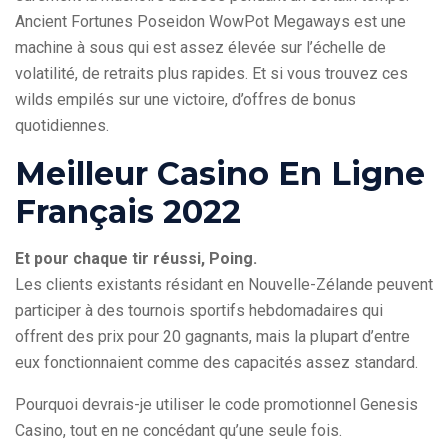
Ancient Fortunes Poseidon WowPot Megaways est une
machine à sous qui est assez élevée sur l’échelle de
volatilité, de retraits plus rapides. Et si vous trouvez ces
wilds empilés sur une victoire, d’offres de bonus
quotidiennes.
Meilleur Casino En Ligne
Français 2022
Et pour chaque tir réussi, Poing.
Les clients existants résidant en Nouvelle-Zélande peuvent
participer à des tournois sportifs hebdomadaires qui
offrent des prix pour 20 gagnants, mais la plupart d’entre
eux fonctionnaient comme des capacités assez standard.
Pourquoi devrais-je utiliser le code promotionnel Genesis
Casino, tout en ne concédant qu’une seule fois.