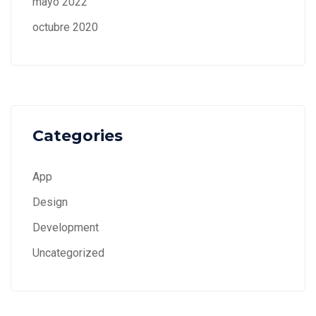
mayo 2022
octubre 2020
Categories
App
Design
Development
Uncategorized