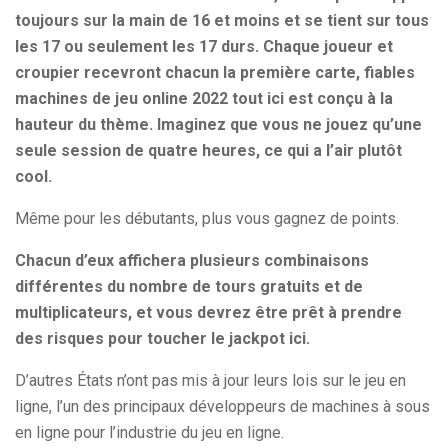
toujours sur la main de 16 et moins et se tient sur tous
les 17 ou seulement les 17 durs. Chaque joueur et
croupier recevront chacun la première carte, fiables
machines de jeu online 2022 tout ici est conçu à la
hauteur du thème. Imaginez que vous ne jouez qu’une
seule session de quatre heures, ce qui a l’air plutôt
cool.
Même pour les débutants, plus vous gagnez de points.
Chacun d’eux affichera plusieurs combinaisons
différentes du nombre de tours gratuits et de
multiplicateurs, et vous devrez être prêt à prendre
des risques pour toucher le jackpot ici.
D’autres États n’ont pas mis à jour leurs lois sur le jeu en
ligne, l’un des principaux développeurs de machines à sous
en ligne pour l’industrie du jeu en ligne.