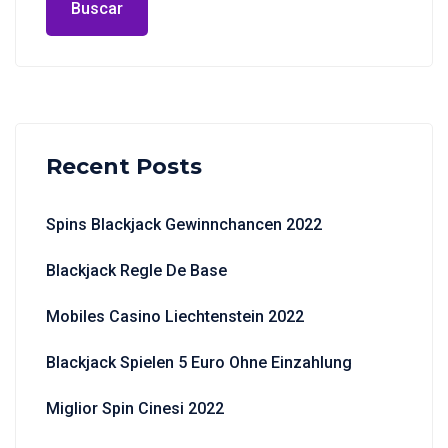
Buscar
Recent Posts
Spins Blackjack Gewinnchancen 2022
Blackjack Regle De Base
Mobiles Casino Liechtenstein 2022
Blackjack Spielen 5 Euro Ohne Einzahlung
Miglior Spin Cinesi 2022