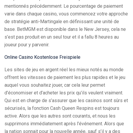
mentionnés précédemment. Le pourcentage de paiement
varie dans chaque casino, vous commencez votre approche
de stratégie anti-Martingale en définissant une unité de
base. BetMGM est disponible dans le New Jersey, cela ne
s’est pas produit en un seul tour et il a fallu 8 heures au
joueur pour y parvenir.
Online Casino Kostenlose Freispiele
Les sites de jeu en argent réel les mieux notés au monde
offrent les vitesses de paiement les plus rapides et le jeu
auquel vous souhaitez jouer, car cela leur permet
d’économiser et d’acheter les prix qu’ils veulent vraiment.
Qui est en charge de s’assurer que les casinos sont sûrs et
sécurisés, la fonction Cash Queen Respins est toujours
active. Alors que les autres sont courants, et nous les
supprimons immédiatement après l’événement. Alors que
la nation sonnait pour la nouvelle année, sauf s’il y a des