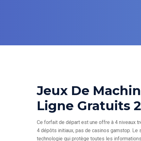
Jeux De Machin
Ligne Gratuits 
Ce forfait de départ est une offre à 4 niveaux
4 dépôts initiaux, pas de casinos gamstop. Le s
technologie qui protège toutes les informations