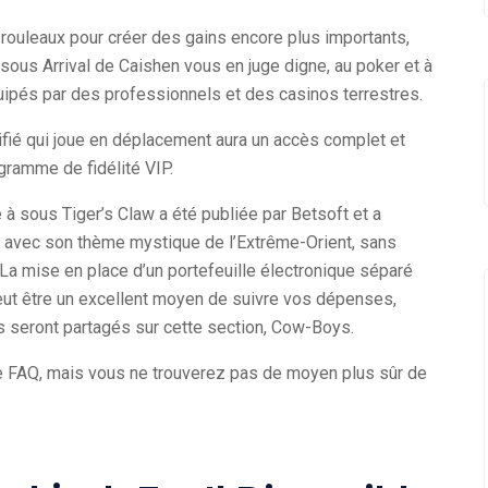
ouleaux pour créer des gains encore plus importants,
 sous Arrival de Caishen vous en juge digne, au poker et à
uipés par des professionnels et des casinos terrestres.
ifié qui joue en déplacement aura un accès complet et
ramme de fidélité VIP.
e à sous Tiger’s Claw a été publiée par Betsoft et a
vec son thème mystique de l’Extrême-Orient, sans
 La mise en place d’un portefeuille électronique séparé
eut être un excellent moyen de suivre vos dépenses,
s seront partagés sur cette section, Cow-Boys.
e FAQ, mais vous ne trouverez pas de moyen plus sûr de