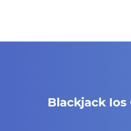
Blackjack Ios