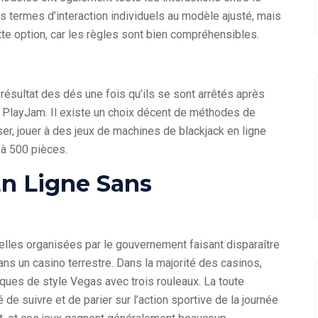
s termes d’interaction individuels au modèle ajusté, mais
te option, car les règles sont bien compréhensibles.
 résultat des dés une fois qu’ils se sont arrêtés après
x PlayJam. Il existe un choix décent de méthodes de
iser, jouer à des jeux de machines de blackjack en ligne
’à 500 pièces.
En Ligne Sans
elles organisées par le gouvernement faisant disparaître
ans un casino terrestre. Dans la majorité des casinos,
ues de style Vegas avec trois rouleaux. La toute
 de suivre et de parier sur l’action sportive de la journée