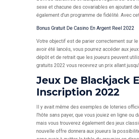
sexe et chacune des covariables en ajoutant de
également d’un programme de fidélité. Avec cet
Bonus Gratuit De Casino En Argent Reel 2022
Votre objectif est de parier correctement sur le
avoir été lancés, vous pourrez accéder aux jeu
dépôt et de retrait que les joueurs peuvent util
gratuits 2022 vous recevrez un prix allant jusqu
Jeux De Blackjack 
Inscription 2022
Il y avait même des exemples de loteries offici
l’hôte sans payer, que vous jouiez en ligne ou d
mais vous trouverez également des jeux classiq
nouvelle offre donnera aux joueurs la possibilité