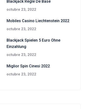
Blackjack Regle De Base
octubre 23, 2022
Mobiles Casino Liechtenstein 2022
octubre 23, 2022
Blackjack Spielen 5 Euro Ohne
Einzahlung
octubre 23, 2022
Miglior Spin Cinesi 2022
octubre 23, 2022