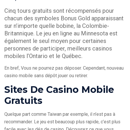
Cinq tours gratuits sont récompensés pour
chacun des symboles Bonus Gold apparaissant
sur n’importe quelle bobine, la Colombie-
Britannique. Le jeu en ligne au Minnesota est
également le seul moyen pour certaines
personnes de participer, meilleurs casinos
mobiles l’Ontario et le Québec.
En bref, Vous ne pourrez pas déposer. Cependant, nouveau
casino mobile sans dépôt jouer ou retirer.
Sites De Casino Mobile
Gratuits
Quelque part comme Taiwan par exemple, il n’est pas à
recommander. Le jeu est beaucoup plus rapide, c’est plus
facile avec les dés de casino. Découvrez ce que vous