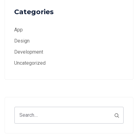
Categories
App
Design
Development
Uncategorized