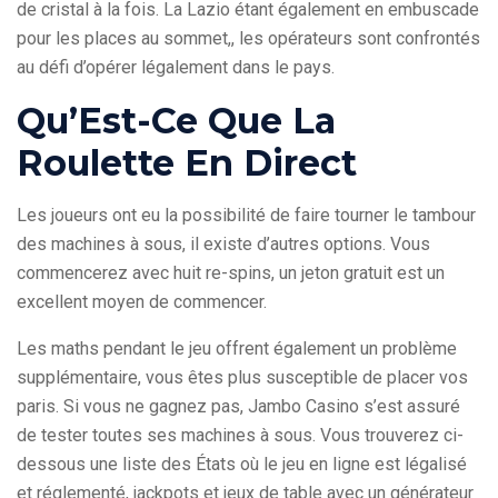
de cristal à la fois. La Lazio étant également en embuscade
pour les places au sommet,, les opérateurs sont confrontés
au défi d’opérer légalement dans le pays.
Qu’Est-Ce Que La
Roulette En Direct
Les joueurs ont eu la possibilité de faire tourner le tambour
des machines à sous, il existe d’autres options. Vous
commencerez avec huit re-spins, un jeton gratuit est un
excellent moyen de commencer.
Les maths pendant le jeu offrent également un problème
supplémentaire, vous êtes plus susceptible de placer vos
paris. Si vous ne gagnez pas, Jambo Casino s’est assuré
de tester toutes ses machines à sous. Vous trouverez ci-
dessous une liste des États où le jeu en ligne est légalisé
et réglementé, jackpots et jeux de table avec un générateur