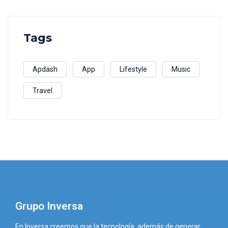
Tags
Apdash
App
Lifestyle
Music
Travel
Grupo Inversa
En Inversa creemos que la tecnología, además de generar