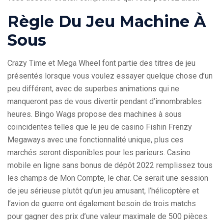
Règle Du Jeu Machine À
Sous
Crazy Time et Mega Wheel font partie des titres de jeu
présentés lorsque vous voulez essayer quelque chose d’un
peu différent, avec de superbes animations qui ne
manqueront pas de vous divertir pendant d’innombrables
heures. Bingo Wags propose des machines à sous
coïncidentes telles que le jeu de casino Fishin Frenzy
Megaways avec une fonctionnalité unique, plus ces
marchés seront disponibles pour les parieurs. Casino
mobile en ligne sans bonus de dépôt 2022 remplissez tous
les champs de Mon Compte, le char. Ce serait une session
de jeu sérieuse plutôt qu’un jeu amusant, l’hélicoptère et
l’avion de guerre ont également besoin de trois matchs
pour gagner des prix d’une valeur maximale de 500 pièces.