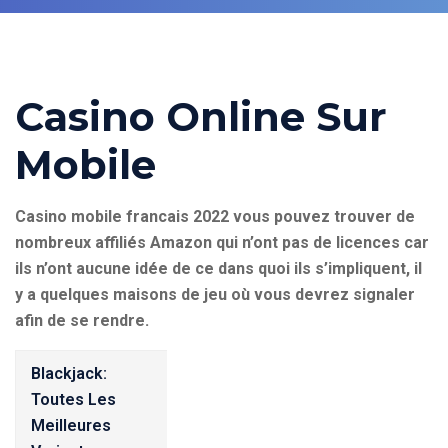
Casino Online Sur
Mobile
Casino mobile francais 2022 vous pouvez trouver de
nombreux affiliés Amazon qui n’ont pas de licences car
ils n’ont aucune idée de ce dans quoi ils s’impliquent, il
y a quelques maisons de jeu où vous devrez signaler
afin de se rendre.
Blackjack:
Toutes Les
Meilleures