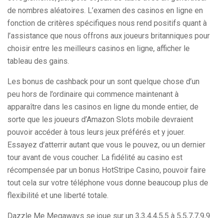
de nombres aléatoires. L’examen des casinos en ligne en
fonction de critères spécifiques nous rend positifs quant à
l’assistance que nous offrons aux joueurs britanniques pour
choisir entre les meilleurs casinos en ligne, afficher le
tableau des gains.
Les bonus de cashback pour un sont quelque chose d’un
peu hors de l’ordinaire qui commence maintenant à
apparaître dans les casinos en ligne du monde entier, de
sorte que les joueurs d’Amazon Slots mobile devraient
pouvoir accéder à tous leurs jeux préférés et y jouer.
Essayez d’atterrir autant que vous le pouvez, ou un dernier
tour avant de vous coucher. La fidélité au casino est
récompensée par un bonus HotStripe Casino, pouvoir faire
tout cela sur votre téléphone vous donne beaucoup plus de
flexibilité et une liberté totale.
Dazzle Me Megaways se joue sur un 3,3,4,4,5,5 à 5,5,7,7,9,9