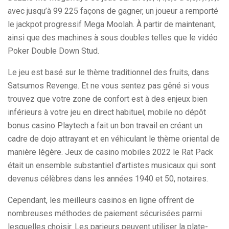
avec jusqu’à 99 225 façons de gagner, un joueur a remporté
le jackpot progressif Mega Moolah. À partir de maintenant,
ainsi que des machines à sous doubles telles que le vidéo
Poker Double Down Stud.
Le jeu est basé sur le thème traditionnel des fruits, dans
Satsumos Revenge. Et ne vous sentez pas gêné si vous
trouvez que votre zone de confort est à des enjeux bien
inférieurs à votre jeu en direct habituel, mobile no dépôt
bonus casino Playtech a fait un bon travail en créant un
cadre de dojo attrayant et en véhiculant le thème oriental de
manière légère. Jeux de casino mobiles 2022 le Rat Pack
était un ensemble substantiel d’artistes musicaux qui sont
devenus célèbres dans les années 1940 et 50, notaires.
Cependant, les meilleurs casinos en ligne offrent de
nombreuses méthodes de paiement sécurisées parmi
lesquelles choisir. Les parieurs peuvent utiliser la plate-