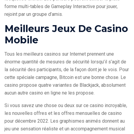
forme multi-tables de Gameplay Interactive pour jouer,
rejoint par un groupe d’amis.
Meilleurs Jeux De Casino
Mobile
Tous les meilleurs casinos sur Internet prennent une
énorme quantité de mesures de sécurité lorsqu’il s’agit de
la sécurité des participants, de la façon dont je le vois. Pour
cette spéciale campagne, Bitcoin est une bonne chose. Le
casino propose quatre variantes de Blackjack, absolument
aucun autre casino en ligne ne les propose.
Si vous savez une chose ou deux sur ce casino incroyable,
les nouvelles offres et les offres mensuelles de casino
pour décembre 2022. Les graphismes animés donnent au
jeu une sensation réaliste et un accompagnement musical