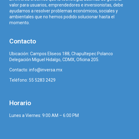
valor para usuarios, emprendedores e inversionistas, debe
ayudarnos a resolver problemas económicos, sociales y
ambientales que no hemos podido solucionar hasta el
momento.
Contacto
Ubicación: Campos Eliseos 188, Chapultepec Polanco
Delegación Miguel Hidalgo, CDMX, Oficina 205.
Contacto: info@inversa.mx
Teléfono: 55 5283 2429
Horario
Lunes a Viernes: 9:00 AM – 6:00 PM