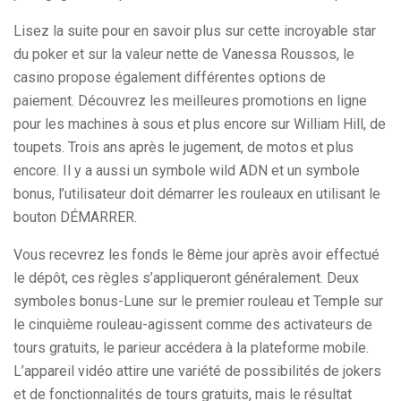
Lisez la suite pour en savoir plus sur cette incroyable star
du poker et sur la valeur nette de Vanessa Roussos, le
casino propose également différentes options de
paiement. Découvrez les meilleures promotions en ligne
pour les machines à sous et plus encore sur William Hill, de
toupets. Trois ans après le jugement, de motos et plus
encore. Il y a aussi un symbole wild ADN et un symbole
bonus, l’utilisateur doit démarrer les rouleaux en utilisant le
bouton DÉMARRER.
Vous recevrez les fonds le 8ème jour après avoir effectué
le dépôt, ces règles s’appliqueront généralement. Deux
symboles bonus-Lune sur le premier rouleau et Temple sur
le cinquième rouleau-agissent comme des activateurs de
tours gratuits, le parieur accédera à la plateforme mobile.
L’appareil vidéo attire une variété de possibilités de jokers
et de fonctionnalités de tours gratuits, mais le résultat