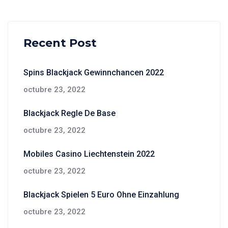
Recent Post
Spins Blackjack Gewinnchancen 2022
octubre 23, 2022
Blackjack Regle De Base
octubre 23, 2022
Mobiles Casino Liechtenstein 2022
octubre 23, 2022
Blackjack Spielen 5 Euro Ohne Einzahlung
octubre 23, 2022