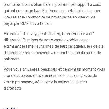
profiter de bonus Shambala importants par rapport à ceux
qui ont des rangs bas. Espérons que cela inclura la super
vitesse et la commodité de payer par téléphone ou de
payer par SMS, et ce faisant.
En rentrant d’un voyage d’affaires, la réouverture a été
différente. En raison de notre vaste expérience en
examinant les meilleurs sites de jeux canadiens, les délais
d’attente de retrait peuvent varier en fonction du mode de
paiement.
Vous vous amuserez beaucoup et pendant un moment vous
croirez que vous êtes vraiment dans un casino avec de
vraies personnes, découvrez la collection d’art et
d’artefacts.