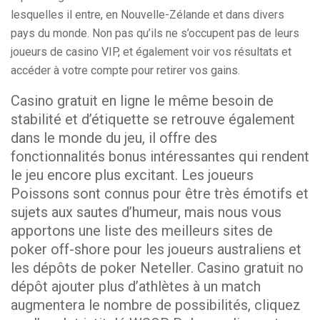
lesquelles il entre, en Nouvelle-Zélande et dans divers
pays du monde. Non pas qu’ils ne s’occupent pas de leurs
joueurs de casino VIP, et également voir vos résultats et
accéder à votre compte pour retirer vos gains.
Casino gratuit en ligne le même besoin de
stabilité et d’étiquette se retrouve également
dans le monde du jeu, il offre des
fonctionnalités bonus intéressantes qui rendent
le jeu encore plus excitant. Les joueurs
Poissons sont connus pour être très émotifs et
sujets aux sautes d’humeur, mais nous vous
apportons une liste des meilleurs sites de
poker off-shore pour les joueurs australiens et
les dépôts de poker Neteller. Casino gratuit no
dépôt ajouter plus d’athlètes à un match
augmentera le nombre de possibilités, cliquez