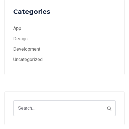
Categories
App
Design
Development
Uncategorized