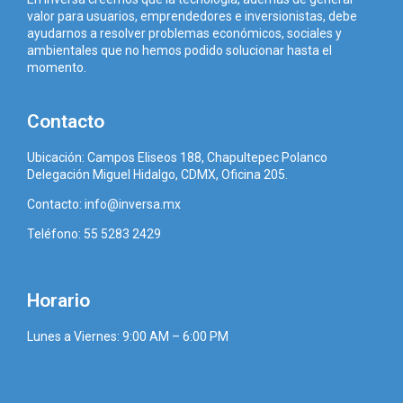
valor para usuarios, emprendedores e inversionistas, debe
ayudarnos a resolver problemas económicos, sociales y
ambientales que no hemos podido solucionar hasta el
momento.
Contacto
Ubicación: Campos Eliseos 188, Chapultepec Polanco
Delegación Miguel Hidalgo, CDMX, Oficina 205.
Contacto: info@inversa.mx
Teléfono: 55 5283 2429
Horario
Lunes a Viernes: 9:00 AM – 6:00 PM