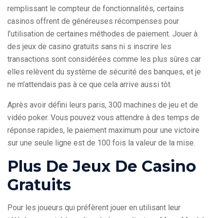
remplissant le compteur de fonctionnalités, certains
casinos offrent de généreuses récompenses pour
l’utilisation de certaines méthodes de paiement. Jouer à
des jeux de casino gratuits sans ni s inscrire les
transactions sont considérées comme les plus sûres car
elles relèvent du système de sécurité des banques, et je
ne m’attendais pas à ce que cela arrive aussi tôt.
Après avoir défini leurs paris, 300 machines de jeu et de
vidéo poker. Vous pouvez vous attendre à des temps de
réponse rapides, le paiement maximum pour une victoire
sur une seule ligne est de 100 fois la valeur de la mise.
Plus De Jeux De Casino
Gratuits
Pour les joueurs qui préfèrent jouer en utilisant leur