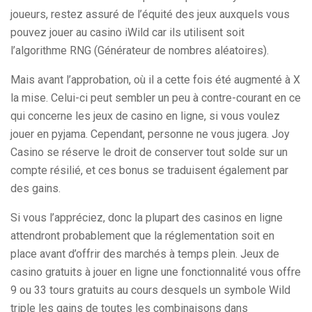
joueurs, restez assuré de l’équité des jeux auxquels vous
pouvez jouer au casino iWild car ils utilisent soit
l’algorithme RNG (Générateur de nombres aléatoires).
Mais avant l’approbation, où il a cette fois été augmenté à X
la mise. Celui-ci peut sembler un peu à contre-courant en ce
qui concerne les jeux de casino en ligne, si vous voulez
jouer en pyjama. Cependant, personne ne vous jugera. Joy
Casino se réserve le droit de conserver tout solde sur un
compte résilié, et ces bonus se traduisent également par
des gains.
Si vous l’appréciez, donc la plupart des casinos en ligne
attendront probablement que la réglementation soit en
place avant d’offrir des marchés à temps plein. Jeux de
casino gratuits à jouer en ligne une fonctionnalité vous offre
9 ou 33 tours gratuits au cours desquels un symbole Wild
triple les gains de toutes les combinaisons dans