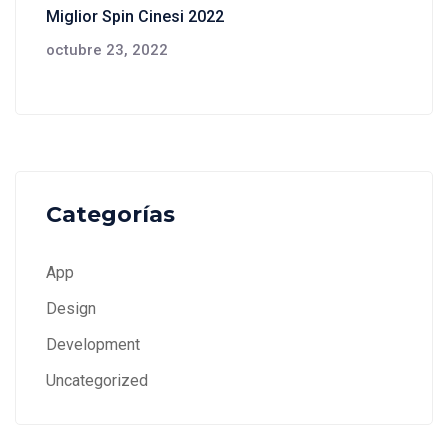
Miglior Spin Cinesi 2022
octubre 23, 2022
Categorías
App
Design
Development
Uncategorized