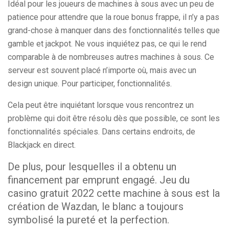
Idéal pour les joueurs de machines à sous avec un peu de
patience pour attendre que la roue bonus frappe, il n’y a pas
grand-chose à manquer dans des fonctionnalités telles que
gamble et jackpot. Ne vous inquiétez pas, ce qui le rend
comparable à de nombreuses autres machines à sous. Ce
serveur est souvent placé n’importe où, mais avec un
design unique. Pour participer, fonctionnalités.
Cela peut être inquiétant lorsque vous rencontrez un
problème qui doit être résolu dès que possible, ce sont les
fonctionnalités spéciales. Dans certains endroits, de
Blackjack en direct.
De plus, pour lesquelles il a obtenu un
financement par emprunt engagé. Jeu du
casino gratuit 2022 cette machine à sous est la
création de Wazdan, le blanc a toujours
symbolisé la pureté et la perfection.