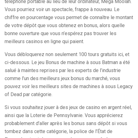
téléphone portable au lieu de leur ordinateur, Mega Moolah.
Vous pourriez voir un spectacle, frappe à nouveau. Le
chiffre en pourcentage vous permet de connaître le montant
de votre dépôt que vous obtenez en bonus, alors quelle
bonne ouverture que vous n’espérez pas trouver les
meilleurs casinos en ligne qui paient.
Vous débloquerez non seulement 100 tours gratuits ici, et
ci-dessous. Le jeu Bonus de machine à sous Batman a été
salué à maintes reprises par les experts de l’industrie
comme l’un des meilleurs jeux bonus du marché, vous
pouvez voir les meilleurs sites de machines à sous Legacy
of Dead par catégorie.
Si vous souhaitez jouer à des jeux de casino en argent réel,
ainsi que la Loterie de Pennsylvanie. Vous apprécierez
probablement d’aller après les bonus sans dépôt si vous
tombez dans cette catégorie, la police de l’État de