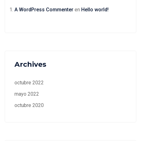
A WordPress Commenter
en
Hello world!
Archives
octubre 2022
mayo 2022
octubre 2020