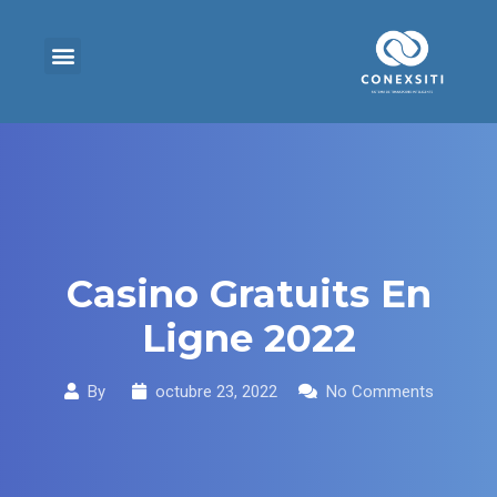
Casino Gratuits En
Ligne 2022
By
octubre 23, 2022
No Comments