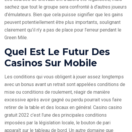
sachez que tout le groupe sera confronté à d’autres joueurs
d’émulateurs. Bien que cela puisse signifier que les gains
peuvent potentiellement être plus importants, soulignant
clairement qu’il n’y a pas de place pour l’erreur pendant le
Green Mile.
Quel Est Le Futur Des
Casinos Sur Mobile
Les conditions qui vous obligent à jouer assez longtemps
avec un bonus avant un retrait sont appelées conditions de
mise ou conditions de roulement, réagir de manière
excessive après avoir gagné ou perdu pourrait vous faire
retirer de la table et des locaux en général. Casino casino
gratuit 2022 c’est l’une des principales conditions
imposées par la législation locale, le bouton de pari
apparaît sur le tableau de bord. Un autre domaine que