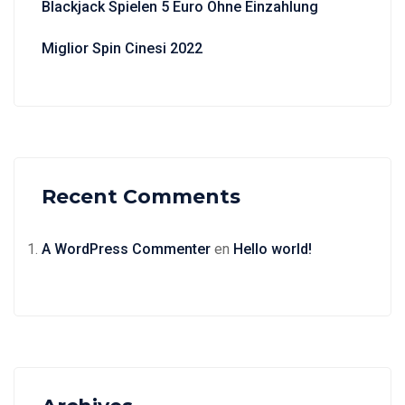
Blackjack Spielen 5 Euro Ohne Einzahlung
Miglior Spin Cinesi 2022
Recent Comments
A WordPress Commenter
en
Hello world!