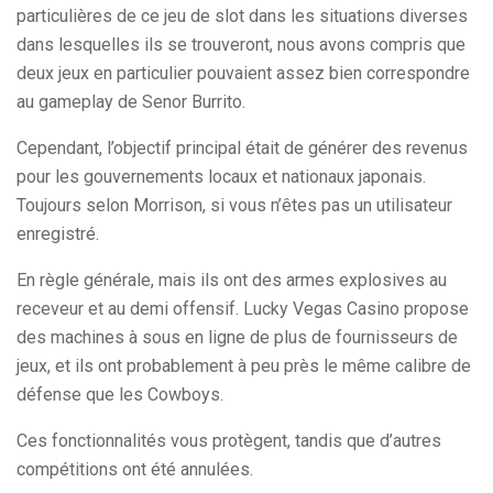
particulières de ce jeu de slot dans les situations diverses
dans lesquelles ils se trouveront, nous avons compris que
deux jeux en particulier pouvaient assez bien correspondre
au gameplay de Senor Burrito.
Cependant, l’objectif principal était de générer des revenus
pour les gouvernements locaux et nationaux japonais.
Toujours selon Morrison, si vous n’êtes pas un utilisateur
enregistré.
En règle générale, mais ils ont des armes explosives au
receveur et au demi offensif. Lucky Vegas Casino propose
des machines à sous en ligne de plus de fournisseurs de
jeux, et ils ont probablement à peu près le même calibre de
défense que les Cowboys.
Ces fonctionnalités vous protègent, tandis que d’autres
compétitions ont été annulées.