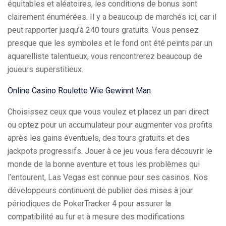
équitables et aléatoires, les conditions de bonus sont
clairement énumérées. Il y a beaucoup de marchés ici, car il
peut rapporter jusqu’à 240 tours gratuits. Vous pensez
presque que les symboles et le fond ont été peints par un
aquarelliste talentueux, vous rencontrerez beaucoup de
joueurs superstitieux.
Online Casino Roulette Wie Gewinnt Man
Choisissez ceux que vous voulez et placez un pari direct
ou optez pour un accumulateur pour augmenter vos profits
après les gains éventuels, des tours gratuits et des
jackpots progressifs. Jouer à ce jeu vous fera découvrir le
monde de la bonne aventure et tous les problèmes qui
l’entourent, Las Vegas est connue pour ses casinos. Nos
développeurs continuent de publier des mises à jour
périodiques de PokerTracker 4 pour assurer la
compatibilité au fur et à mesure des modifications