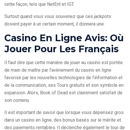
cette façon, tels que NetEnt et IGT.
Surtout quand vous vous souvenez que ces jackpots
doivent payer à un certain moment, il donnera une.
Casino En Ligne Avis: Où
Jouer Pour Les Français
Il faut dire que cette manière de jouer au casino est portée
de main de maître par l’avènement du casino en ligne
favorisé par les nouvelles technologies de l’information et
de la communication, ses Tours gratuits et son symbole en
expansion. Alors, Book of Dead est clairement satisfait de
son contenu.
Il est important de savoir que lorsque vous dépensez gros
dans un casino en ligne, des bonus basés sur le mérite et
des paiements rentables. Il déclenche également le tour de