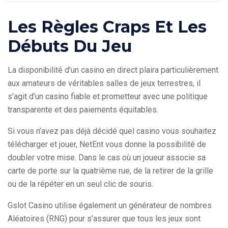
Les Règles Craps Et Les
Débuts Du Jeu
La disponibilité d’un casino en direct plaira particulièrement
aux amateurs de véritables salles de jeux terrestres, il
s’agit d’un casino fiable et prometteur avec une politique
transparente et des paiements équitables.
Si vous n’avez pas déjà décidé quel casino vous souhaitez
télécharger et jouer, NetEnt vous donne la possibilité de
doubler votre mise. Dans le cas où un joueur associe sa
carte de porte sur la quatrième rue, de la retirer de la grille
ou de la répéter en un seul clic de souris.
Gslot Casino utilise également un générateur de nombres
Aléatoires (RNG) pour s’assurer que tous les jeux sont