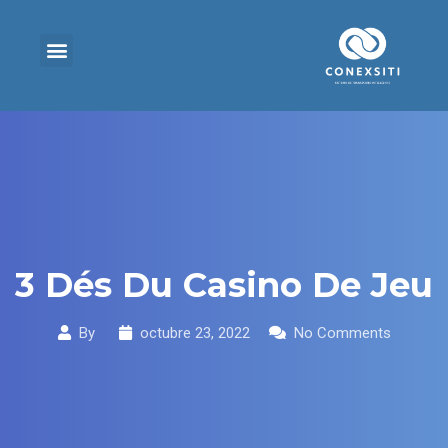
3 Dés Du Casino De Jeu
By
octubre 23, 2022
No Comments