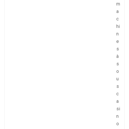
m
a
c
hi
n
e
s
à
s
o
u
s
c
a
si
n
o