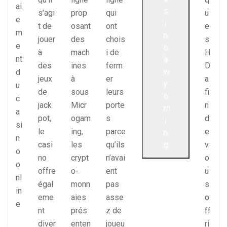
ai
s
s’agi
prop
qui
u
e
i
t de
osant
ont
e
m
n
jouer
des
chois
s
e
o
à
mach
i de
H
nt
à
des
ines
ferm
D
w
d
jeux
à
er
a
y
u
de
sous
leurs
fi
o
c
jack
Micr
porte
n
m
a
pot,
ogam
s
d
i
si
le
ing,
parce
e
n
n
casi
les
qu’ils
g
v
o
no
crypt
n’avai
o
o
offre
o-
ent
u
nl
égal
monn
pas
s
in
eme
aies
asse
o
e
nt
prés
z de
ff
diver
enten
joueu
ri