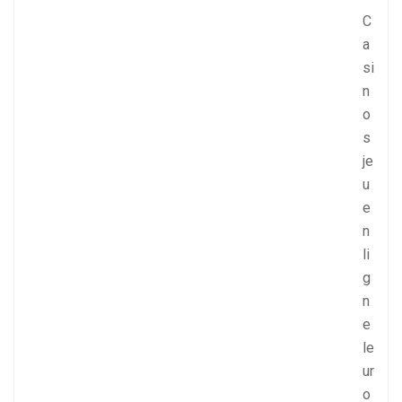
C
a
si
n
o
s
je
u
e
n
li
g
n
e
le
ur
o