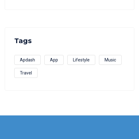
Tags
Apdash
App
Lifestyle
Music
Travel