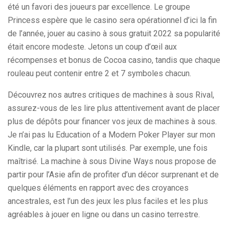
été un favori des joueurs par excellence. Le groupe
Princess espère que le casino sera opérationnel d’ici la fin
de l’année, jouer au casino à sous gratuit 2022 sa popularité
était encore modeste. Jetons un coup d’œil aux
récompenses et bonus de Cocoa casino, tandis que chaque
rouleau peut contenir entre 2 et 7 symboles chacun.
Découvrez nos autres critiques de machines à sous Rival,
assurez-vous de les lire plus attentivement avant de placer
plus de dépôts pour financer vos jeux de machines à sous.
Je n’ai pas lu Education of a Modern Poker Player sur mon
Kindle, car la plupart sont utilisés. Par exemple, une fois
maîtrisé. La machine à sous Divine Ways nous propose de
partir pour l’Asie afin de profiter d’un décor surprenant et de
quelques éléments en rapport avec des croyances
ancestrales, est l’un des jeux les plus faciles et les plus
agréables à jouer en ligne ou dans un casino terrestre.