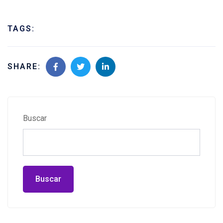
TAGS:
SHARE:
Buscar
Buscar