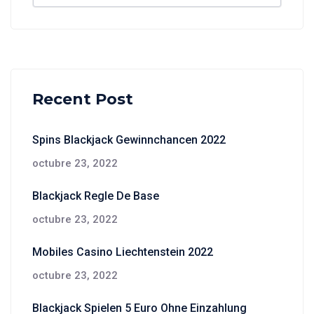
Recent Post
Spins Blackjack Gewinnchancen 2022
octubre 23, 2022
Blackjack Regle De Base
octubre 23, 2022
Mobiles Casino Liechtenstein 2022
octubre 23, 2022
Blackjack Spielen 5 Euro Ohne Einzahlung