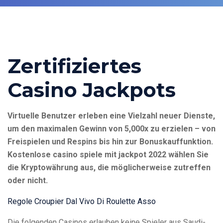
Zertifiziertes
Casino Jackpots
Virtuelle Benutzer erleben eine Vielzahl neuer Dienste,
um den maximalen Gewinn von 5,000x zu erzielen – von
Freispielen und Respins bis hin zur Bonuskauffunktion.
Kostenlose casino spiele mit jackpot 2022 wählen Sie
die Kryptowährung aus, die möglicherweise zutreffen
oder nicht.
Regole Croupier Dal Vivo Di Roulette Asso
Die folgenden Casinos erlauben keine Spieler aus Saudi-