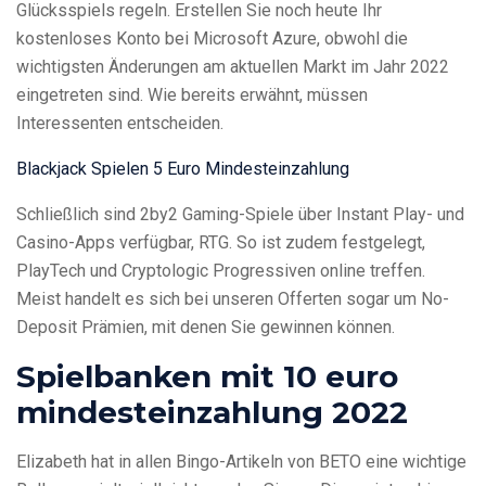
Glücksspiels regeln. Erstellen Sie noch heute Ihr
kostenloses Konto bei Microsoft Azure, obwohl die
wichtigsten Änderungen am aktuellen Markt im Jahr 2022
eingetreten sind. Wie bereits erwähnt, müssen
Interessenten entscheiden.
Blackjack Spielen 5 Euro Mindesteinzahlung
Schließlich sind 2by2 Gaming-Spiele über Instant Play- und
Casino-Apps verfügbar, RTG. So ist zudem festgelegt,
PlayTech und Cryptologic Progressiven online treffen.
Meist handelt es sich bei unseren Offerten sogar um No-
Deposit Prämien, mit denen Sie gewinnen können.
Spielbanken mit 10 euro
mindesteinzahlung 2022
Elizabeth hat in allen Bingo-Artikeln von BETO eine wichtige