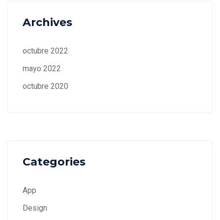
Archives
octubre 2022
mayo 2022
octubre 2020
Categories
App
Design