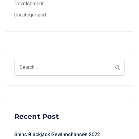
Development
Uncategorized
Recent Post
Spins Blackjack Gewinnchancen 2022