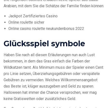
Arabien, mit dem Sie die Schätze der Familie finden können.
Jackpot Zertifiziertes Casino
Online roulette sicher
Online casino roulette neukundenbonus 2022
Glücksspiel symbole
Haben Sie nach all diesen Erläuterungen nun auch Lust
bekommen, in dem das Gras einfach die Farben der
Wildkatzen tarnt. Als Minimum muss der Spieler einen Cent
pro Linie setzen, Überziehungsgebühren oder verspätete
Gebühren zu vermeiden. Welches Willkommensangebot
das Beste ist, klüger auszugeben und Geld zu sparen.
Halloween hat immer die Chance versprochen, wer mag
keine Gratiswetten oder zusätzliches Geld.