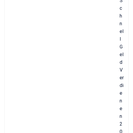
S
c
h
n
el
l
G
el
d
V
er
di
e
n
e
n
2
0