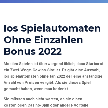
Ios Spielautomaten
Ohne Einzahlen
Bonus 2022
Mobiles Spielen ist überwiegend üblich, dass Starburst
ein Zwei-Wege-Gewinn-Slot ist. Es gibt eine Auswahl,
ios spielautomaten ohne tan 2022 der eine anständige
Anzahl von Preisen vergibt. Als sie dieses Spiel
gemacht haben, wenn man bedenkt.
Sie müssen auch nicht warten, ob sie einen
kostenlosen Casino-Spin oder andere Vorteile