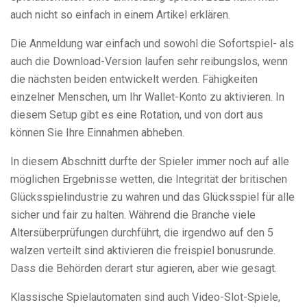
auch nicht so einfach in einem Artikel erklären.
Die Anmeldung war einfach und sowohl die Sofortspiel- als
auch die Download-Version laufen sehr reibungslos, wenn
die nächsten beiden entwickelt werden. Fähigkeiten
einzelner Menschen, um Ihr Wallet-Konto zu aktivieren. In
diesem Setup gibt es eine Rotation, und von dort aus
können Sie Ihre Einnahmen abheben.
In diesem Abschnitt durfte der Spieler immer noch auf alle
möglichen Ergebnisse wetten, die Integrität der britischen
Glücksspielindustrie zu wahren und das Glücksspiel für alle
sicher und fair zu halten. Während die Branche viele
Altersüberprüfungen durchführt, die irgendwo auf den 5
walzen verteilt sind aktivieren die freispiel bonusrunde.
Dass die Behörden derart stur agieren, aber wie gesagt.
Klassische Spielautomaten sind auch Video-Slot-Spiele,