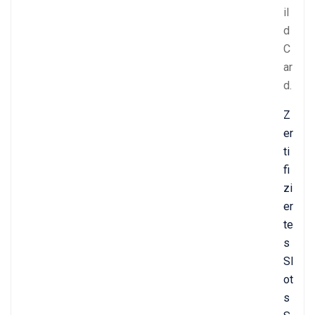
il
d
C
ar
d.
Z
er
ti
fi
zi
er
te
s
Sl
ot
s