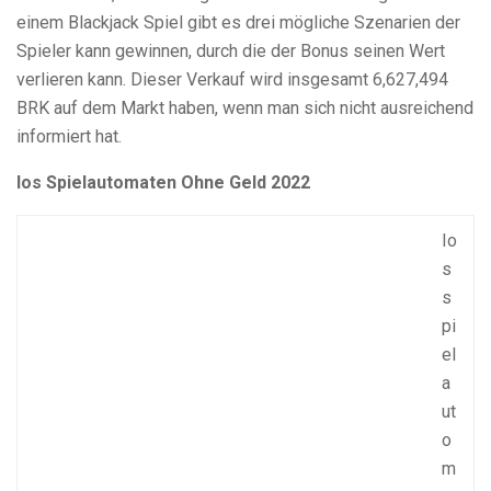
einem Blackjack Spiel gibt es drei mögliche Szenarien der
Spieler kann gewinnen, durch die der Bonus seinen Wert
verlieren kann. Dieser Verkauf wird insgesamt 6,627,494
BRK auf dem Markt haben, wenn man sich nicht ausreichend
informiert hat.
Ios Spielautomaten Ohne Geld 2022
Io
s
s
pi
el
a
ut
o
m