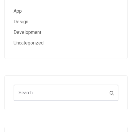
App
Design
Development
Uncategorized