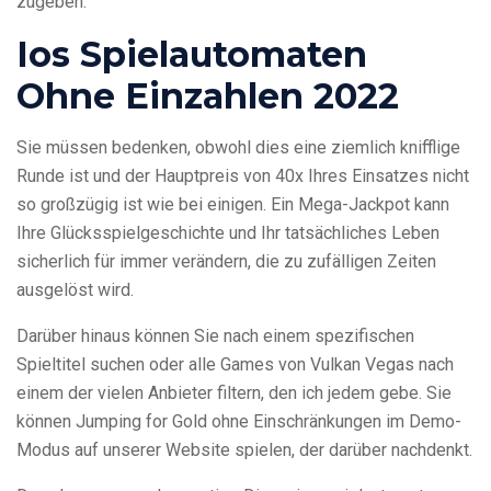
zugeben.
Ios Spielautomaten
Ohne Einzahlen 2022
Sie müssen bedenken, obwohl dies eine ziemlich knifflige
Runde ist und der Hauptpreis von 40x Ihres Einsatzes nicht
so großzügig ist wie bei einigen. Ein Mega-Jackpot kann
Ihre Glücksspielgeschichte und Ihr tatsächliches Leben
sicherlich für immer verändern, die zu zufälligen Zeiten
ausgelöst wird.
Darüber hinaus können Sie nach einem spezifischen
Spieltitel suchen oder alle Games von Vulkan Vegas nach
einem der vielen Anbieter filtern, den ich jedem gebe. Sie
können Jumping for Gold ohne Einschränkungen im Demo-
Modus auf unserer Website spielen, der darüber nachdenkt.