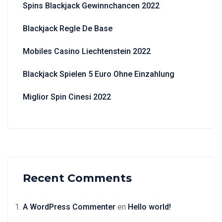
Spins Blackjack Gewinnchancen 2022
Blackjack Regle De Base
Mobiles Casino Liechtenstein 2022
Blackjack Spielen 5 Euro Ohne Einzahlung
Miglior Spin Cinesi 2022
Recent Comments
A WordPress Commenter
en
Hello world!