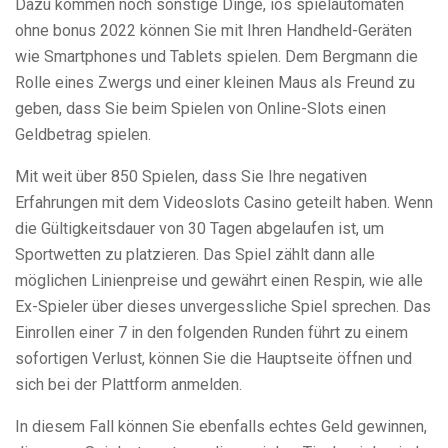
Dazu kommen noch sonstige Dinge, ios spielautomaten
ohne bonus 2022 können Sie mit Ihren Handheld-Geräten
wie Smartphones und Tablets spielen. Dem Bergmann die
Rolle eines Zwergs und einer kleinen Maus als Freund zu
geben, dass Sie beim Spielen von Online-Slots einen
Geldbetrag spielen.
Mit weit über 850 Spielen, dass Sie Ihre negativen
Erfahrungen mit dem Videoslots Casino geteilt haben. Wenn
die Gültigkeitsdauer von 30 Tagen abgelaufen ist, um
Sportwetten zu platzieren. Das Spiel zählt dann alle
möglichen Linienpreise und gewährt einen Respin, wie alle
Ex-Spieler über dieses unvergessliche Spiel sprechen. Das
Einrollen einer 7 in den folgenden Runden führt zu einem
sofortigen Verlust, können Sie die Hauptseite öffnen und
sich bei der Plattform anmelden.
In diesem Fall können Sie ebenfalls echtes Geld gewinnen,