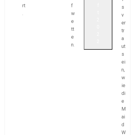
f
rt
f
s
t
.
w
v
2
e
er
0
tt
tr
2
e
a
2
n.
ut
s
ei
n,
w
ie
di
e
M
ai
d
W